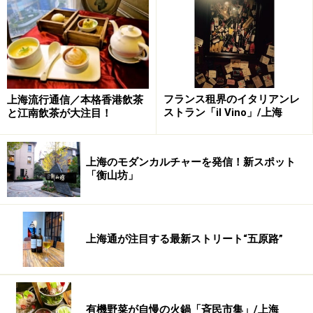
フランス租界のイタリアンレ
上海流行通信／本格香港飲茶
ストラン「il Vino」/上海
と江南飲茶が大注目！
上海のモダンカルチャーを発信！新スポット
「衡山坊」
上海通が注目する最新ストリート“五原路”
有機野菜が自慢の火鍋「斉民市集」/上海