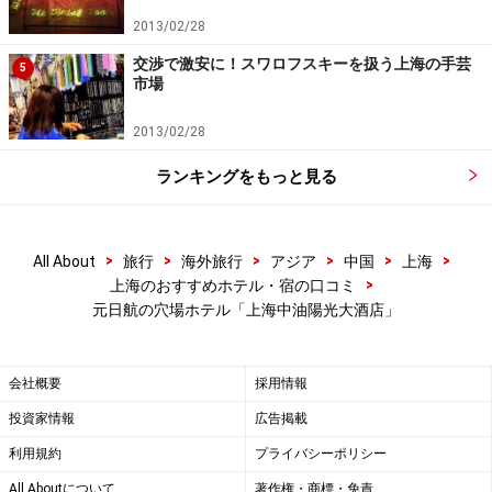
2013/02/28
交渉で激安に！スワロフスキーを扱う上海の手芸
5
市場
2013/02/28
ランキングをもっと見る
>
>
>
>
>
>
All About
旅行
海外旅行
アジア
中国
上海
>
上海のおすすめホテル・宿の口コミ
元日航の穴場ホテル「上海中油陽光大酒店」
会社概要
採用情報
投資家情報
広告掲載
利用規約
プライバシーポリシー
All Aboutについて
著作権・商標・免責