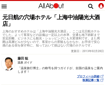
元日航の穴場ホテル「上海中油陽光大酒
店」
上海のおすすめホテルは「上海中油陽光大酒店」。ここは元日航ホテル
でした。よって客室などの設備は一定以上の水準、交通も地下鉄駅まで
至近距離、ビジネスにも観光・ショッピングにも大変便利です。また周
囲は高層ビルが少ないので、客室からの景観もなかなか。お手頃で安心
感のある宿を探す時に、知っておいて損はない穴場のホテルです。
更新日：
2013年02月28日
藤田 聡
温泉 ガイド
「温泉旅行博士」の称号を持つガイドが、全国の温泉をご案内
します！
プロフィール詳細
執筆記事一覧