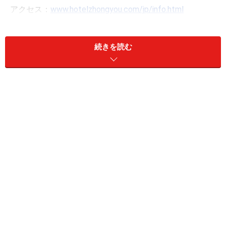
アクセス：
www.hotelzhongyou.com/jp/info.html
公式HP:
http://www.hotelzhongyou.com/jp/reservation.html
続きを読む
※データは記事公開時点のものです。
※記事内容は執筆時点のものです。最新の内容をご確認くださ
い。
※海外を訪れる際には最新情報の入手に努め、「
外務省 海外安全
ホームページ
」を確認するなど、安全確保に十分注意を払ってく
ださい。