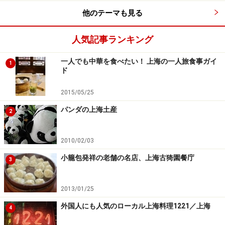
他のテーマも見る
人気記事ランキング
一人でも中華を食べたい！ 上海の一人旅食事ガイ
1
ド
2015/05/25
パンダの上海土産
2
2010/02/03
小籠包発祥の老舗の名店、上海古猗園餐庁
3
2013/01/25
外国人にも人気のローカル上海料理1221／上海
4