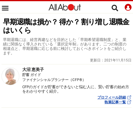
早期退職は損か？ 得か？ 割り増し退職金
はいくら
早期退職には、経営再建などを目的とした「早期希望退職制度」と、業
績に関係なく導入されている「選択定年制」があります。二つの制度の
相違点と、早期退職に応じる前に検討しておくべきポイントをご紹介し
ます。
更新日：
2021年11月15日
大沼 恵美子
貯蓄 ガイド
ファイナンシャルプランナー（CFP®）
CFPのガイドが貯蓄ができないと悩む人に、賢い貯蓄の始め方
をわかりやすく紹介。
プロフィール詳細
執筆記事一覧