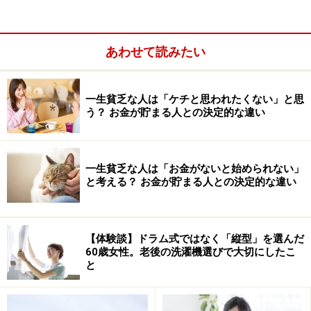
あわせて読みたい
一生貧乏な人は「ケチと思われたくない」と思
う？ お金が貯まる人との決定的な違い
一生貧乏な人は「お金がないと始められない」
と考える？ お金が貯まる人との決定的な違い
東京商工リサーチによると、2021年6月3日時点で「早
【体験談】ドラム式ではなく「縦型」を選んだ
期・希望退職」を実施した上場企業は50社、そのうち直
60歳女性。老後の洗濯機選びで大切にしたこ
近の本決算で最終赤字の企業が34社、黒字企業が13社で
と
す。募集人数は1万人を超えています。