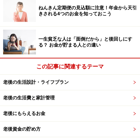
＊待期は、離職票を提出し求職の申込みをした日（受給
ねんきん定期便の見込額に注意！年金から天引
資格決定日）から7日間
きされる4つのお金を知っておこう
「特定受給資格者及び特定理由離職者の範囲の概要」は
こちら
一生貧乏な人は「面倒だから」と後回しにす
る？ お金が貯まる人との違い
割り増し退職金は1～2年
この記事に関連するテーマ
選択定年制は人事制度の一つなので、優遇措置などの規
老後の生活設計・ライフプラン
定内容は就業規則に明記されています。一方、早期希望
退職は、募集ごとに優遇内容が異なります。1回の募集
老後の生活費と家計管理
で目標人数に達しない場合や経営環境の悪化などから募
集を複数回行うこともあり、回を重ねるごとに優遇内容
老後にもらえるお金
は悪くなる傾向があります。
老後資金の貯め方
早期希望退職募集の場合の割り増し退職金は、企業業績