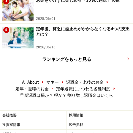
お金をかけずに楽しめる「老後の趣味」10選
4
自分の「売り」や「資格」、人的ネットワークを持って
いる人は、再就職が有利に進むようです。
2025/06/01
定年後、貧乏に歯止めがかからなくなる4つの支出
5
とは？
2026/06/15
ランキングをもっと見る
>
>
>
All About
マネー
退職金・老後のお金
>
>
定年・退職のお金
定年退職にまつわる各種制度
早期退職は損か？ 得か？ 割り増し退職金はいくら
会社概要
採用情報
高年齢者雇用安定法改正の影響も？
投資家情報
広告掲載
働き方改革（在宅勤務やリモート会議、ロボットの活用