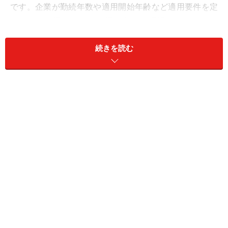
です。企業が勤続年数や適用開始年齢など適用要件を定
めており、退職一時金や退職年金の優遇などがありま
す。
続きを読む
中央労働委員会の「令和元年退職金、年金及び定年制事
情調査」によると、選択定年制を導入している企業は
179社中90社（約50％）です。
もう一つは、経営再建や事業の再構築・構造改革のため
に、期間と人数を限定して退職者を募集し、早期退職し
てもらう制度で、一般に「
早期希望退職制度
」「
希望退
職制度
」と言われます。整理解雇を回避するために実施
されるので、多くの場合、退職金の割り増し加算や再就
職の斡旋があります。特定受給資格者あるいは特定理由
離職者扱いです。