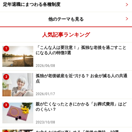
定年退職にまつわる各種制度
や経営状況、募集理由、対象者の年齢など諸条件で異な
るので一概にはいえませんが、「退職金＋給与12～24カ
他のテーマも見る
月分程度を上乗せ」が多いようです。
人気記事ランキング
「売り」や「ネットワーク」は？
「こんな人は要注意！」孤独な老後を過ごすこと
1
になる人の特徴3選
「早期希望退職」への対応を決めるには、少なくとも次
2026/06/08
の3点を熟慮する必要があります。
孤独が老後破産を近づける？ お金が減る人の共通
2
点
割り増し加算の退職金で退職後の収入ダウンを賄え
2026/01/17
るか
親が亡くなったときにかかる「お葬式費用」はど
現在の会社の将来性
3
のくらい？
転職市場での自分の「売り」
2023/10/08