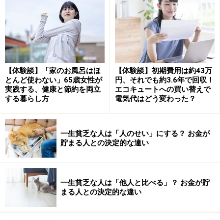
離職理由と基本手当の給付内容の関係
退職後受給する雇用保険の基本手当は、年齢や被保険者
期間、離職理由などによって異なり、「45歳以上60歳未
満、被保険者期間20年以上」の場合は下記の通りです
【体験談】「家のお風呂はほ
【体験談】初期費用は約43万
とんど使わない」65歳女性が
円、それでも約3.6年で回収！
（令和3年8月1日以降適用）。
実践する、健康と節約を両立
エコキュートへの買い替えで
する暮らし方
電気代はどう変わった？
●離職理由区分／給付日数／給付金額（上限額）／待期
後の給付制限
一生貧乏な人は「人のせい」にする？ お金が
貯まる人との決定的な違い
自己都合退職者／150日／8265円／2カ月（一定の要
件あり）
定年退職者／150日／8265円／なし
一生貧乏な人は「他人と比べる」？ お金が貯
特定受給資格者・特定理由離職者／330日／8265円
まる人との決定的な違い
／なし