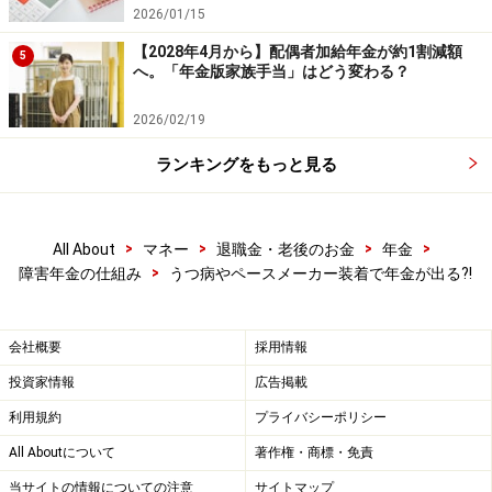
労働にどれだけ制限が加えられているかが判断されるわ
2026/01/15
けですが、日ごろから書き馴れているわけではないだけ
【2028年4月から】配偶者加給年金が約1割減額
5
に「どう書いたらよいのか？」、要は「認定医にしっか
へ。「年金版家族手当」はどう変わる？
り伝わる文章」をどう書いたらよいか？」、なかなかわ
2026/02/19
からないと思います。
ランキングをもっと見る
また、複数の医師の診断書が必要になったりすることも
あり、障害年金の請求は思いのほか骨の折れる作業とな
>
>
>
>
ります。
All About
マネー
退職金・老後のお金
年金
>
障害年金の仕組み
うつ病やペースメーカー装着で年金が出る?!
当然、最寄りの年金事務所の担当者に相談しながら書く
ということになると思いますが、全国に障害年金を専門
会社概要
採用情報
に業務を行っている社会保険労務士がおりますし、障害
投資家情報
広告掲載
年金を専門に相談を受け付けている団体もあるようで
利用規約
プライバシーポリシー
す。書類の書き方や取得についても相談、依頼すること
All Aboutについて
著作権・商標・免責
が可能です。
当サイトの情報についての注意
サイトマップ