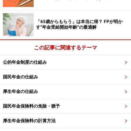
ではありません。うつ病によって「日常生活や労働に著
しい制限が加えれれる程度」と認定される必要がありま
す。
「65歳からもらう」は本当に得？ FPが明か
す“年金受給開始年齢”の最適解
うつ病以外にも「てんかん」、「統合失調症」なども、
障害年金の支給対象となり得ます。
この記事に関連するテーマ
公的年金制度の仕組み
「ペースメーカー」装着や「癌」も対象と
なり得る
国民年金の仕組み
こころの病以外でも、意外に思われるものがありますの
厚生年金の仕組み
で、ご紹介したいと思います。
国民年金保険料の免除・猶予
まずは「人工物の装着」です。人工関節やペースメーカ
ーといった人工物を体内に装着することも障害年金の支
厚生年金保険料の計算方法
給対象となり得ます。人工透析や癌についても対象とな