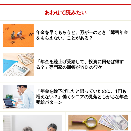
あわせて読みたい
年金を早くもらうと、万が一のとき「障害年金
をもらえない」ことがある？
実際、年金が受け取れる程度の状態であるのに、請求し
「年金を繰上げ受給して、投資に回せば得す
ていないというケースが少なくないといわれています。
る？」専門家の回答が"NO"のワケ
いくら重い障害であっても、本人が請求しない限り、年
金が支給されることはありません。
「年金を繰下げしたと思っていたのに、1円も
増えない？」働くシニアの見落としがちな年金
受給パターン
「こころの病」でも障害年金が出るケース
がある?!
障害というと、手足が不自由といった「身体の障害」を