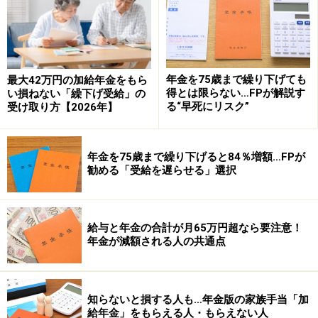
イメージしがちですが、「精神の障害」でも障害年金を
受けることが可能です。
精神の障害といえば、こころの病である「うつ病」を思
年金を75歳まで繰り下げても
最大42万円の加給年金をもら
い浮かべますが、うつ病についても支給の対象となり得
得とは限らない…FPが解説す
い損ねない「繰下げ受給」の
るのです。
る“早死にリスク”
受け取り方【2026年】
国が示している障害等級表を見ると、障害等級2級に
年金を75歳まで繰り下げると84％増額…FPが
「精神の障害であって、前各号と同程度以上と認められ
勧める「受給を遅らせる」選択
る程度のもの（16号）」、障害等級3級に「精神又は神
経系統に、労働が著しい制限を受けるか、又は労働に著
しい制限を加えることを必要とする程度の障害を残すも
給与と年金の合計が月65万円超なら要注意！
年金が減額される人の共通点
の（13号）」と、精神の障害についても支給の対象とな
ることが示されています。
知らないと損する人も…年金版の家族手当「加
もちろん、うつ病の方が全て障害年金の対象となるわけ
給年金」をもらえる人・もらえない人