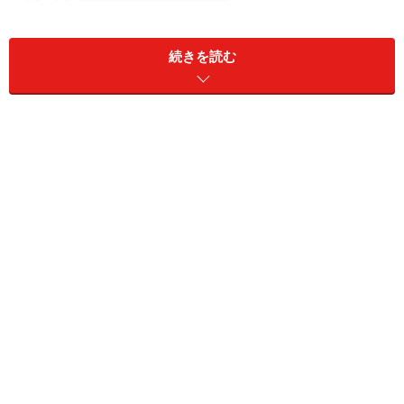
ます）
続きを読む
しかし、一方で実際の判断の基準は、「常時介護が必要
な状態（1級）」、「日常生活に著しい支障が生じる状
態（2級）」、「労働に著しい制限が加えられる状態（3
級）」とかなり主観的でもあります。
極論ですが、「請求をしてみないと認定されるかどうか
はわからない」ということなのです。「こんな程度の障
害だと、年金なんてもらえない！」と決めつけてはいけ
ないということでもあります。