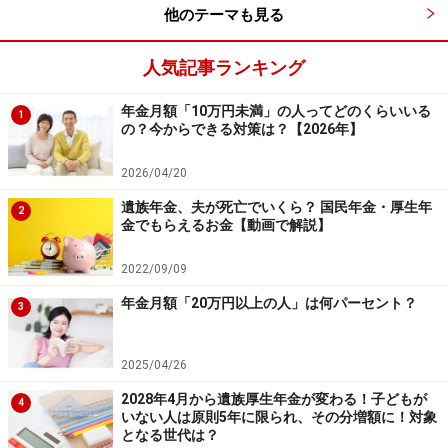
他のテーマも見る
り得ます。
人気記事ランキング
さらに、脳梗塞や脳出血といった脳疾患で後遺症が残る
ようなケースも対象となり得ます。病気によって日常生
年金月額「10万円未満」の人ってどのくらいいる
1
活や労働に著しい制限された場合についても障害年金が
の？今からできる対策は？【2026年】
支給されるケースがあると言うことなのです。
2026/04/20
遺族年金、夫が死亡でいくら？ 国民年金・厚生年
2
金でもらえるお金【動画で解説】
請求は専門家に相談することもアリ！
2022/09/09
障害年金の認定は、認定医が行っています。今までの豊
年金月額「20万円以上の人」は何パーセント？
3
富な経験で認定しているわけですが、判断に重要な影響
を与えるのが主治医の診断書と本人が書いた「病歴・就
2025/04/26
労状況等申立書」です。
2028年4月から遺族厚生年金が変わる！子どもが
4
いない人は原則5年に限られ、その分増額に！対象
本人が書く「病歴・就労状況等申立書」で、日常生活や
となる世代は？