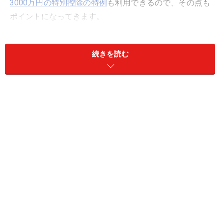
3000万円の特別控除の特例
も利用できるので、その点も
ポイントになってきます。
続きを読む
確定申告書を書く前に、マイホーム売却の
概要を整理
マイホーム売却の確定申告書を提出するためには、申告
書だけでなく、譲渡所得の内訳書（確定申告書付表兼計
算明細書）【土地・建物用】を添付する必要がありま
す。マイホーム売買の概要を整理するのに便利ですの
で、印刷して下書きしてみることをおすすめします。