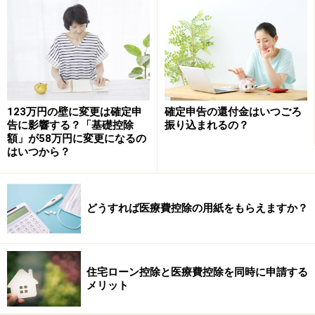
買い換えない場合》」を参考にします。
昭和59年10月、5000万円で木造のマイホーム（土
地・建物の区分は不明）を購入
平成29年1月10日、同マイホームを8000万円で売却
平成29年に公的年金を249万9600円受給、8万7555
123万円の壁に変更は確定申
確定申告の還付金はいつごろ
円の源泉所得税が天引きされていることもポイント
告に影響する？「基礎控除
振り込まれるの？
額」が58万円に変更になるの
はいつから？
どうすれば医療費控除の用紙をもらえますか？
住宅ローン控除と医療費控除を同時に申請する
メリット