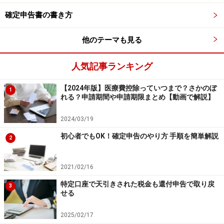
確定申告書の書き方
譲渡所得の内訳書2面：売った時の状況を記
他のテーマも見る
入
人気記事ランキング
次に、マイホームを売った時の状況を2面に記入してい
きます。ポイントは以下のとおりです。
【2024年版】医療費控除っていつまで？さかのぼ
1
れる？申請期間や申請期限まとめ【動画で解説】
物件の所在地：所在地番・住居表示ともに記入しま
す。面積や利用状況なども忘れずに
2024/03/19
売買契約日、引き渡し日：所有期間が10年超の長期
初心者でもOK！確定申告のやり方 手順を簡単解説
2
譲渡だと税率が軽くなる場合があります
買主の住所、氏名、譲渡価額：通常、売買契約書に
2021/02/16
記載されています
特定口座で天引きされた税金も還付申告で取り戻
3
せる
その他、代金の受領状況など記載すれば明細書の2面は
2025/02/17
記入完了です。