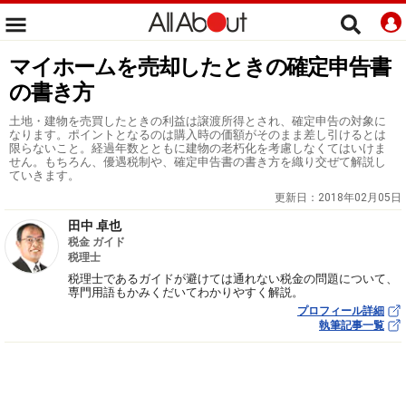
マイホームを売却したときの確定申告書
の書き方
土地・建物を売買したときの利益は譲渡所得とされ、確定申告の対象に
なります。ポイントとなるのは購入時の価額がそのまま差し引けるとは
限らないこと。経過年数とともに建物の老朽化を考慮しなくてはいけま
せん。もちろん、優遇税制や、確定申告書の書き方を織り交ぜて解説し
ていきます。
更新日：
2018年02月05日
田中 卓也
税金 ガイド
税理士
税理士であるガイドが避けては通れない税金の問題について、
専門用語もかみくだいてわかりやすく解説。
プロフィール詳細
執筆記事一覧