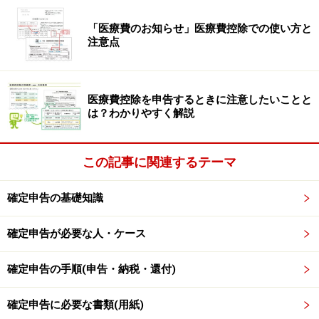
「医療費のお知らせ」医療費控除での使い方と
注意点
公的年金源泉徴収票の記載例（出典：国税庁記載例より）
医療費控除を申告するときに注意したいことと
は？わかりやすく解説
譲渡所得の内訳書1面：現住所など基本情報
を記入
この記事に関連するテーマ
まずは現住所や氏名、電話番号、職業を1面に記入しま
確定申告の基礎知識
す。平成27年1月1日以降に転居した人は、前の住所も併
記します。
確定申告が必要な人・ケース
確定申告の手順(申告・納税・還付)
譲渡所得の内訳書1面の記入例。住所、氏名、連絡先として
確定申告に必要な書類(用紙)
電話番号、職業を書く（画像は国税庁HPより抜粋）