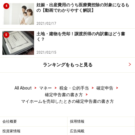
妊娠・出産費用のうち医療費控除の対象になるも
4
の【動画でわかりやすく解説】
2021/02/17
売却時の経緯を書きだします（出典：国税庁記載例より）
土地・建物を売却！譲渡所得の内訳書はどう書
5
く？
2021/02/15
ランキングをもっと見る
>
>
>
>
All About
マネー
税金・公的手当
確定申告
>
確定申告書の書き方
マイホームを売却したときの確定申告書の書き方
会社概要
採用情報
投資家情報
広告掲載