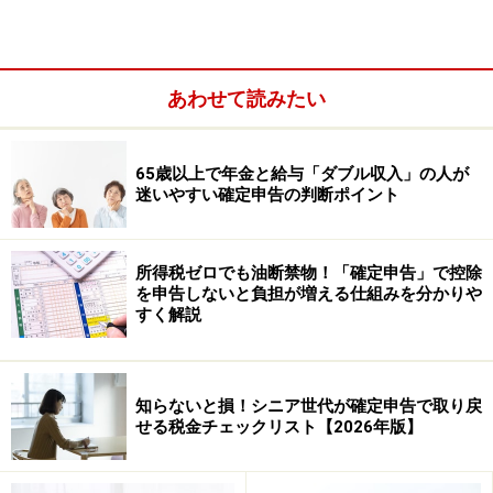
あわせて読みたい
65歳以上で年金と給与「ダブル収入」の人が
迷いやすい確定申告の判断ポイント
▼譲渡所得の明細書のダウンロードはこちら
（リンク先
は国税庁ウェブサイト）
譲渡所得の内訳書（確定申告書付表兼計算明細書）【土
所得税ゼロでも油断禁物！「確定申告」で控除
を申告しないと負担が増える仕組みを分かりや
地・建物用1】
すく解説
譲渡所得の内訳書（確定申告書付表兼計算明細書）【土
地・建物用2】
▼今回の事例
知らないと損！シニア世代が確定申告で取り戻
国税庁「平成29年分譲渡所得の申告のしかた（記載例）
せる税金チェックリスト【2026年版】
土地や建物をお売りになった場合」
にある、「居住用財
産を売却して譲渡益が算出されるケース《新たに自宅を