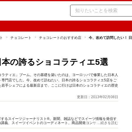
ト
チョコレート
チョコレートのおすすめ店
今、改めて訪問したい！ 
日本の誇るショコラティエ5選
コラティエ」ブーム。その基礎を築いたのは、ヨーロッパで修業した日本人
ト専門店でした。今、改めて訪ねたい、日本の誇るショコラティエ5店をご
た若手シェフによる最新店まで、ここに行けば日本のショコラティエの歴史
更新日：2013年02月08日
宰するスイーツジャーナリスト®。新聞、雑誌などでスイーツ情報を発信す
の講義、スイーツイベントのコーディネート、商品開発コンサルティング、
...続きを読む
種類以上のスイーツを食べ歩く。