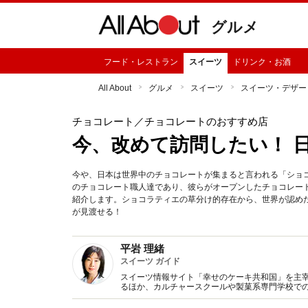
グルメ
フード・レストラン
スイーツ
ドリンク・お酒
All About
グルメ
スイーツ
スイーツ・デザー
チョコレート
／チョコレートのおすすめ店
今、改めて訪問したい！ 
今や、日本は世界中のチョコレートが集まると言われる「ショ
のチョコレート職人達であり、彼らがオープンしたチョコレー
紹介します。ショコラティエの草分け的存在から、世界が認め
が見渡せる！
平岩 理緒
スイーツ ガイド
スイーツ情報サイト「幸せのケーキ共和国」を主
るほか、カルチャースクールや製菓系専門学校で
コンテスト審査員など幅広く活動。１カ月に200