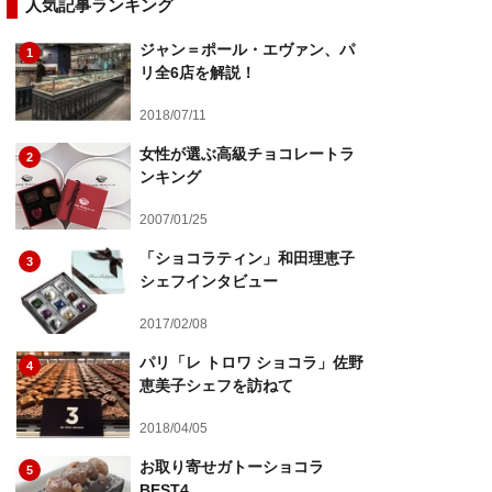
人気記事ランキング
ジャン＝ポール・エヴァン、パ
1
リ全6店を解説！
2018/07/11
女性が選ぶ高級チョコレートラ
2
ンキング
2007/01/25
「ショコラティン」和田理恵子
3
シェフインタビュー
2017/02/08
パリ「レ トロワ ショコラ」佐野
4
恵美子シェフを訪ねて
2018/04/05
お取り寄せガトーショコラ
5
BEST4