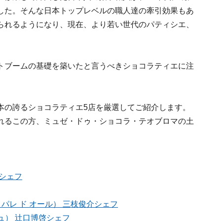
した。そんな日本トップレベルの職人達の牽引効果もあ
られるようになり、現在、より若い世代のパティシエ、
トブームの基礎を築いたと言うべきショコラティエに注
本の誇るショコラティエ5店を厳選してご紹介します。
れるこの方、ミュゼ・ドゥ・ショコラ・テオブロマの土
シェフ
ィエ パレ ド オール） 三枝俊介シェフ
アッシュ） 辻口博啓シェフ