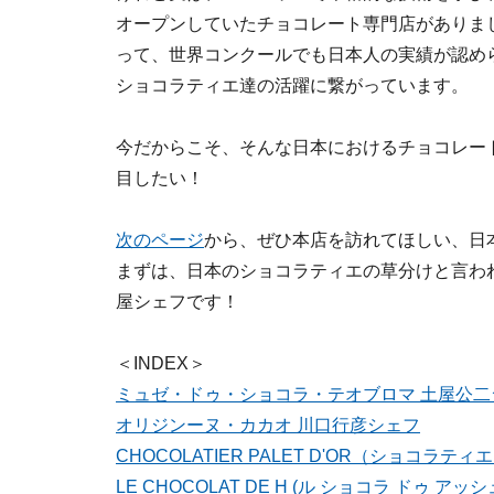
オープンしていたチョコレート専門店がありま
って、世界コンクールでも日本人の実績が認め
ショコラティエ達の活躍に繋がっています。
今だからこそ、そんな日本におけるチョコレー
目したい！
次のページ
から、ぜひ本店を訪れてほしい、日
まずは、日本のショコラティエの草分けと言わ
屋シェフです！
＜INDEX＞
ミュゼ・ドゥ・ショコラ・テオブロマ 土屋公二
オリジンーヌ・カカオ 川口行彦シェフ
CHOCOLATIER PALET D'OR（ショコラテ
LE CHOCOLAT DE H (ル ショコラ ドゥ 