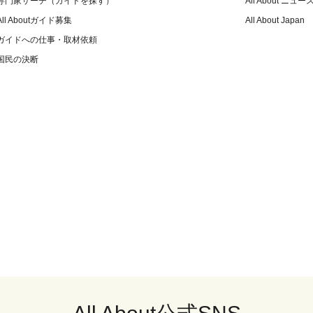
専門家サーチ（ガイドを探す）
All About ニュー
All Aboutガイド募集
All About Japan
ガイドへの仕事・取材依頼
国民の決断