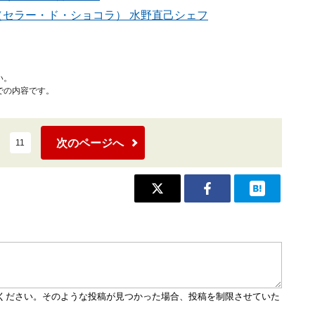
LAT（セラー・ド・ショコラ） 水野直己シェフ
い。
での内容です。
次のページへ
11