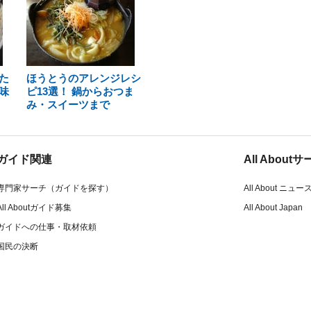
た
ほうとうのアレンジレシ
味
ピ13選！ 鍋からおつま
み・スイーツまで
ガイド関連
All Abou
専門家サーチ（ガイドを探す）
All About ニュー
All Aboutガイド募集
All About Japan
ガイドへの仕事・取材依頼
国民の決断