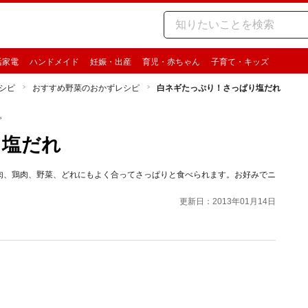
活家電
ハンドメイド
妊娠・出産
育児・赤ちゃん
子育て・キッズ
シピ
おすすめ野菜のおかずレシピ
白ネギたっぷり！さっぱり塩だれ
ピ
り塩だれ
肉、鶏肉、野菜、どれにもよく合ってさっぱりと食べられます。お好みでニ
更新日：2013年01月14日