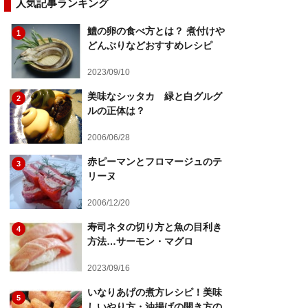
人気記事ランキング
鱧の卵の食べ方とは？ 煮付けや
1
どんぶりなどおすすめレシピ
2023/09/10
美味なシッタカ 緑と白グルグ
2
ルの正体は？
2006/06/28
赤ピーマンとフロマージュのテ
3
リーヌ
2006/12/20
寿司ネタの切り方と魚の目利き
4
方法…サーモン・マグロ
2023/09/16
いなりあげの煮方レシピ！美味
5
しいやり方・油揚げの開き方の