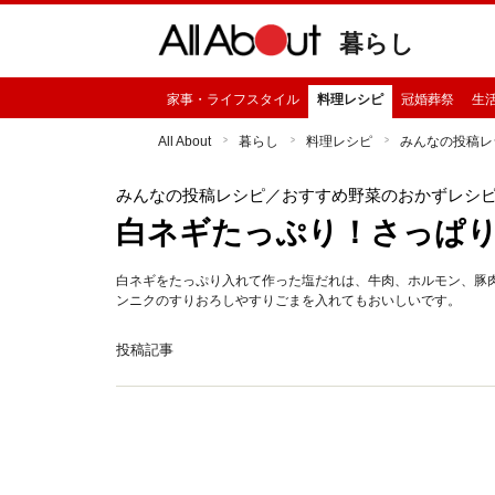
暮らし
家事・ライフスタイル
料理レシピ
冠婚葬祭
生
All About
暮らし
料理レシピ
みんなの投稿レ
みんなの投稿レシピ
／おすすめ野菜のおかずレシ
白ネギたっぷり！さっぱ
白ネギをたっぷり入れて作った塩だれは、牛肉、ホルモン、豚
ンニクのすりおろしやすりごまを入れてもおいしいです。
投稿記事