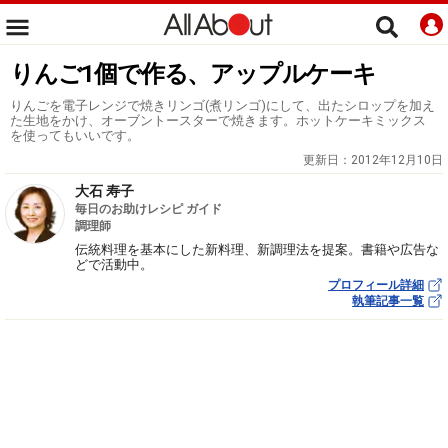
りんご1個で作る、アップルケーキ
りんごを電子レンジで焼きリンゴ(煮リンゴ)にして、出たシロップを加え
た生地をかけ、オーブントースターで焼きます。ホットケーキミックス
を使ってもいいです。
更新日：
2012年12月10日
大石 寿子
毎日のお助けレシピ ガイド
調理師
伝統料理を基本にした新料理、新調理法を提案。書籍や広告な
どで活動中。
プロフィール詳細
執筆記事一覧