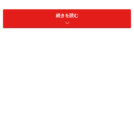
材料
続きを読む
りんご 1個
レーズン 6～10粒
有塩バター 10g
三温糖 小さじ2
ウイスキー少々
レモン汁 少々
シナモン 少々
■生地
(ホットケーキミックスなら100gで)