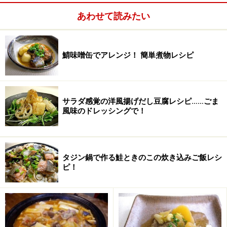
あわせて読みたい
鯖味噌缶でアレンジ！ 簡単煮物レシピ
薄力粉 75g
サラダ感覚の洋風揚げだし豆腐レシピ……ごま
ベーキングパウダー 小さじ1.5
風味のドレッシングで！
三温糖 大さじ2
塩 少々
卵黄（または全卵半分）1個
タジン鍋で作る鮭ときのこの炊き込みご飯レシ
ピ！
牛乳 大さじ1
作り方