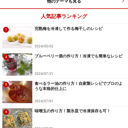
他のテーマも見る
人気記事ランキング
完熟梅を冷凍して作る梅干しのレシピ
1
2024/05/02
ブルーベリー酒の作り方！冷凍でも簡単なレシピ
2
2024/07/21
食べるラー油の作り方！自家製レシピでプロのよ
3
うな本格的仕上に
2024/07/01
味噌玉の作り方！製氷皿で冷凍保存も可！
4