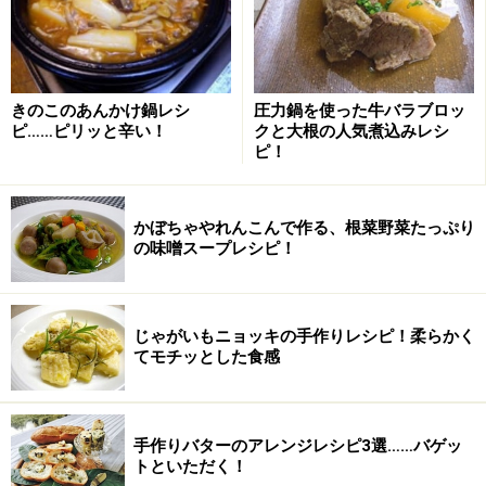
りんごの芯をくりぬいて輪切りにし、耐熱容器に並
べてレモン汁、バター、砂糖、レーズン、ウイスキ
ー、シナモンをかけ、ラップをふんわりかけ、
600Wで3～4分チン。出たシロップを容器にあけ
きのこのあんかけ鍋レシ
圧力鍋を使った牛バラブロッ
ピ……ピリッと辛い！
クと大根の人気煮込みレシ
る。
ピ！
ボウルに薄力粉、ベーキングパウダー、砂糖、塩を
入れて泡だて器でグルグル混ぜ、卵黄、1で出たシ
かぼちゃやれんこんで作る、根菜野菜たっぷり
ロップ、牛乳を混ぜ、りんごの上にかけてオーブン
の味噌スープレシピ！
トースターで13～15分焼く。
途中でアルミホイルをかけて焦げるのを防ぐ。
りんごが重なってる部分に火が通りにくいので、そ
じゃがいもニョッキの手作りレシピ！柔らかく
てモチッとした食感
の辺をほじってみて焼けてるかどうかを確認する。
(竹串を刺しただけではちょっと分かり難いかも)
手作りバターのアレンジレシピ3選……バゲッ
※記事内容は執筆時点のものです。最新の内容をご確認くださ
トといただく！
い。