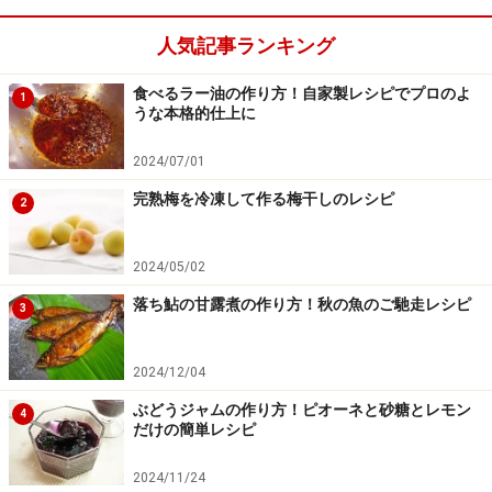
人気記事ランキング
食べるラー油の作り方！自家製レシピでプロのよ
1
うな本格的仕上に
2024/07/01
完熟梅を冷凍して作る梅干しのレシピ
2
2024/05/02
落ち鮎の甘露煮の作り方！秋の魚のご馳走レシピ
3
2024/12/04
ぶどうジャムの作り方！ピオーネと砂糖とレモン
4
だけの簡単レシピ
2024/11/24