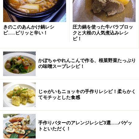
きのこのあんかけ鍋レシ
圧力鍋を使った牛バラブロッ
ピ……ピリッと辛い！
クと大根の人気煮込みレシ
ピ！
かぼちゃやれんこんで作る、根菜野菜たっぷり
の味噌スープレシピ！
じゃがいもニョッキの手作りレシピ！柔らかく
てモチッとした食感
手作りバターのアレンジレシピ3選……バゲッ
トといただく！