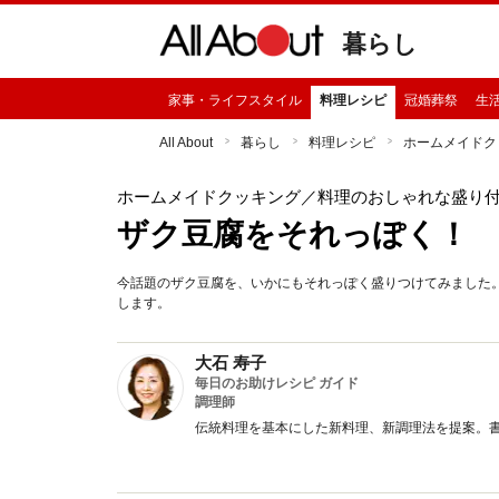
暮らし
家事・ライフスタイル
料理レシピ
冠婚葬祭
生
All About
暮らし
料理レシピ
ホームメイドク
ホームメイドクッキング
／料理のおしゃれな盛り
ザク豆腐をそれっぽく！
今話題のザク豆腐を、いかにもそれっぽく盛りつけてみました
します。
大石 寿子
毎日のお助けレシピ ガイド
調理師
伝統料理を基本にした新料理、新調理法を提案。