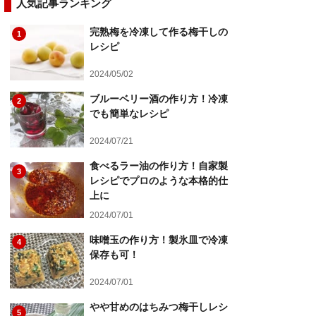
人気記事ランキング
完熟梅を冷凍して作る梅干しの
1
レシピ
2024/05/02
ブルーベリー酒の作り方！冷凍
2
でも簡単なレシピ
2024/07/21
食べるラー油の作り方！自家製
3
レシピでプロのような本格的仕
上に
2024/07/01
味噌玉の作り方！製氷皿で冷凍
4
保存も可！
2024/07/01
やや甘めのはちみつ梅干しレシ
5