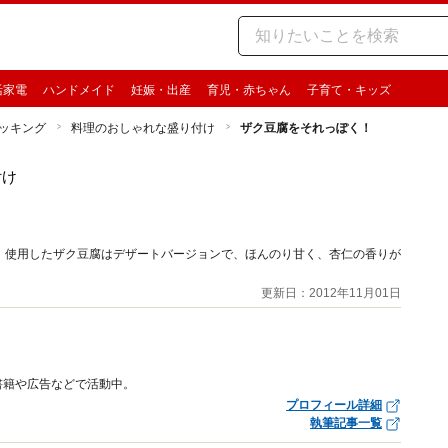
活家電
ハンドメイド
妊娠・出産
育児・赤ちゃん
子育て・キッズ
ッキング
料理のおしゃれな盛り付け
ザク豆腐をそれっぽく！
付け
。使用したザク豆腐はデザートバージョンで、ほんのり甘く、杏仁の香りが
更新日：2012年11月01日
書籍や広告などで活動中。
プロフィール詳細
執筆記事一覧