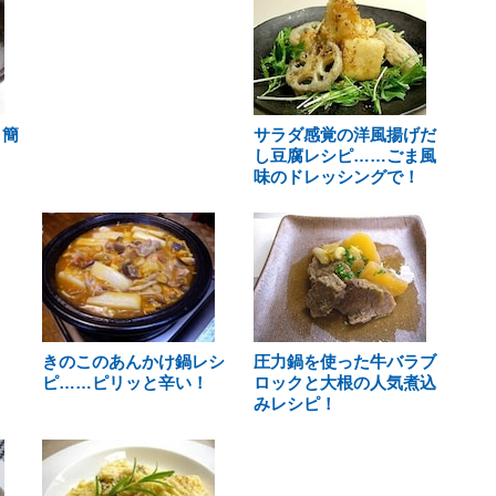
 簡
サラダ感覚の洋風揚げだ
し豆腐レシピ……ごま風
味のドレッシングで！
きのこのあんかけ鍋レシ
圧力鍋を使った牛バラブ
ピ……ピリッと辛い！
ロックと大根の人気煮込
みレシピ！