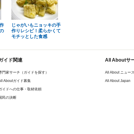
作
じゃがいもニョッキの手
の
作りレシピ！柔らかくて
モチッとした食感
ガイド関連
All Abou
専門家サーチ（ガイドを探す）
All About ニュー
All Aboutガイド募集
All About Japan
ガイドへの仕事・取材依頼
国民の決断