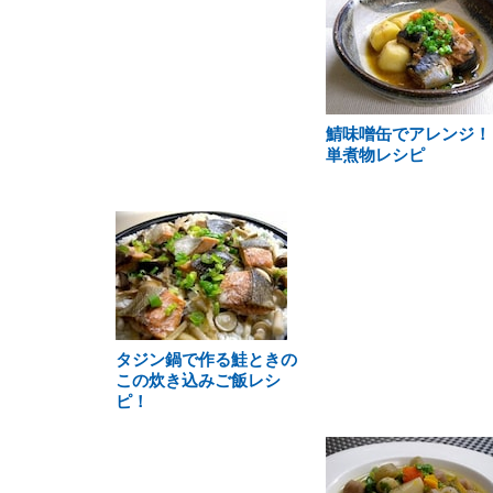
鯖味噌缶でアレンジ！
単煮物レシピ
タジン鍋で作る鮭ときの
この炊き込みご飯レシ
ピ！