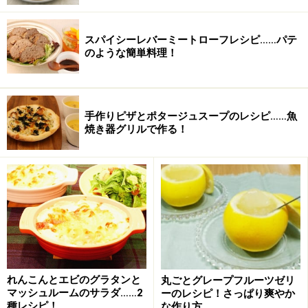
スパイシーレバーミートローフレシピ……パテ
のような簡単料理！
手作りピザとポタージュスープのレシピ……魚
焼き器グリルで作る！
レモンジンジャーシロップ(回分)
■
ジンジャーシロップを作る
生姜
250ｇ
砂糖
280ｇ
れんこんとエビのグラタンと
丸ごとグレープフルーツゼリ
マッシュルームのサラダ……2
ーのレシピ！さっぱり爽やか
はちみつ
50ｇ
種レシピ！
な作り方