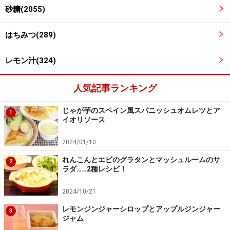
砂糖(2055)
はちみつ(289)
レモン汁(324)
3
2・砂糖・はちみつを鍋に入れて火にかける。煮立ちか
人気記事ランキング
けたら弱火にして焦げないように混ぜながら10分加熱す
じゃが芋のスペイン風スパニッシュオムレツとア
1
る。
イオリソース
2024/01/10
れんこんとエビのグラタンとマッシュルームのサ
2
ラダ……2種レシピ！
2024/10/21
レモンジンジャーシロップとアップルジンジャー
3
ジャム