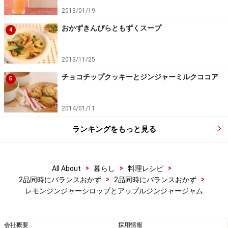
2013/01/19
おかずきんぴらともずくスープ
4
2013/11/25
チョコチップクッキーとジンジャーミルクココア
5
2014/01/11
ランキングをもっと見る
4
3を茶漉しで漉して軽く絞る。あまり強く絞らないよう
>
>
>
All About
暮らし
料理レシピ
にしましょう。
>
>
2品同時にバランスおかず
2品同時にバランスおかず
レモンジンジャーシロップとアップルジンジャージャム
会社概要
採用情報