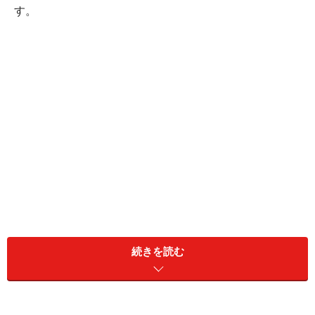
す。
生姜にはショウガオールという辛味成分が含まれ、血行
続きを読む
を促進し体を温めて冷え性を改善したり生理痛にも効果
があります。また抗酸化作用も高いので細胞の老化も防
いでくれます。