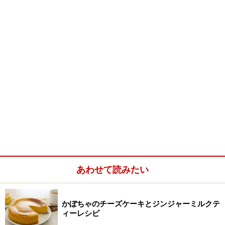
ジンジャーシロップを作る過程でできるシロップを漉し
た生姜をつかってリンゴジャムも作ります。漉した生姜
はシロップを作った残りのようですが辛味や香りはまだ
まだ残っています。きれいなシッパー付きのぽり袋に入
れて平たくのばして冷凍してポキポキと折って使うと便
利です。紅茶に入れて生姜紅茶にしてもいいですし、後
でご紹介しますが肉料理に使っていただくととても手軽
で深みのある味に仕上がります。
また新生姜が手に入る時期に新生姜を使ってシロップを
作ると少し辛味がやわらかくなり、爽やかな風味のシロ
ップができます。
あわせて読みたい
かぼちゃのチーズケーキとジンジャーミルクテ
ィーレシピ