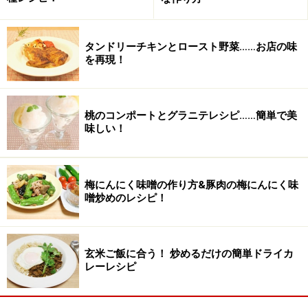
レモン汁
110ｇ
タンドリーチキンとロースト野菜……お店の味
を再現！
■
ジンジャーアップルジャム
りんご
400ｇ
桃のコンポートとグラニテレシピ……簡単で美
三温糖
200ｇ
味しい！
レモン汁
1個分
梅にんにく味噌の作り方&豚肉の梅にんにく味
レモンジンジャーシロップの作り方・手順
噌炒めのレシピ！
■
ジンジャーシロップを作る
1
玄米ご飯に合う！ 炒めるだけの簡単ドライカ
レーレシピ
生姜は汚れている部分は皮を削って適当な大きさに切
る。