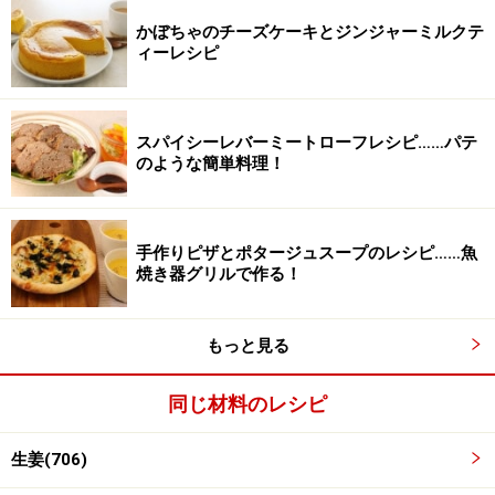
2
かぼちゃのチーズケーキとジンジャーミルクテ
ィーレシピ
生姜を水250ｍｌをミキサーにかけて生姜の大きいもの
が残らないように粉砕する。
スパイシーレバーミートローフレシピ……パテ
のような簡単料理！
手作りピザとポタージュスープのレシピ……魚
焼き器グリルで作る！
もっと見る
同じ材料のレシピ
生姜(706)