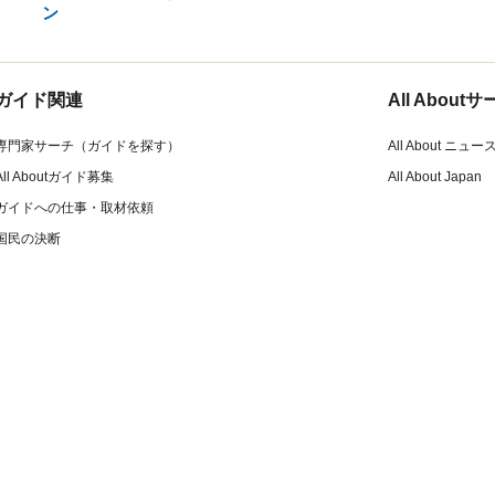
ン
ガイド関連
All Abou
専門家サーチ（ガイドを探す）
All About ニュー
All Aboutガイド募集
All About Japan
ガイドへの仕事・取材依頼
国民の決断