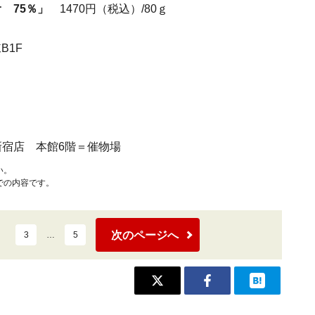
オ 75％」
1470円（税込）/80ｇ
棟B1F
丹新宿店 本館6階＝催物場
い。
での内容です。
次のページへ
3
…
5