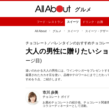
グルメ
フード・レストラン
スイーツ
ドリンク・お酒
All About
グルメ
スイーツ
スイーツ・デザー
チョコレート
／バレンタインのおすすめチョコレ
大人の男性に贈りたいショ
ージ目)
違いのわかる大人の男性には、ワインやシガーをプレゼントす
厳選されたカカオ豆を使い、品種やテロワールにまでこだわっ
すめを５点、ご紹介します。
市川 歩美
チョコレート ガイド
お薦めチョコレートの紹介他、チョコレート関連情
コラコーディネーターとして活動。