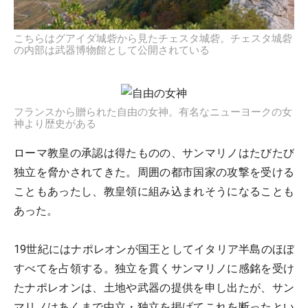
こちらはグアイダ城砦から見たチェスタ城砦。チェスタ城砦
の内部は武器博物館として公開されている
フランスから贈られた自由の女神。有名なニューヨークの女
神より歴史がある
ローマ教皇の承認は得たものの、サンマリノはたびたび
独立を脅かされてきた。周囲の都市国家の攻撃を受ける
こともあったし、教皇領に組み込まれそうになることも
あった。
19世紀にはナポレオンが国王としてイタリア半島のほぼ
すべてを占領する。独立を貫くサンマリノに感銘を受け
たナポレオンは、土地や武器の提供を申し出たが、サン
マリノはあくまで中立・独立を掲げてこれを断ったとい