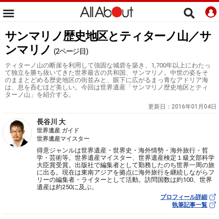
サンマリノ歴史地区とティターノ山／サ
ンマリノ
(2ページ目)
ティターノ山の断崖を利用して強固な城砦を築き、1,700年以上にわたっ
て独立を勝ち抜いてきた世界最古の共和国、サンマリノ。中世の姿をそ
のままとどめる歴史地区の街並みと、眼下に広がるまっ青なアドリア海
は、息を呑むほど美しい。今回は世界遺産「サンマリノ歴史地区とティ
ターノ山」を紹介する。
更新日：
2016年01月04日
長谷川 大
世界遺産 ガイド
世界遺産マイスター
得意ジャンルは世界遺産・世界史・海外情勢・海外旅行・哲
学・芸術等。世界遺産マイスター、世界遺産検定１級文部科学
大臣賞受賞。出版社で編集者として勤務したのち世界一周の旅
に出る。現在は東南アジアを拠点に海外旅行を継続しながらフ
リーの編集者・ライターとして活動。訪問国数は約100、世界
遺産は約250に及ぶ。
プロフィール詳細
執筆記事一覧