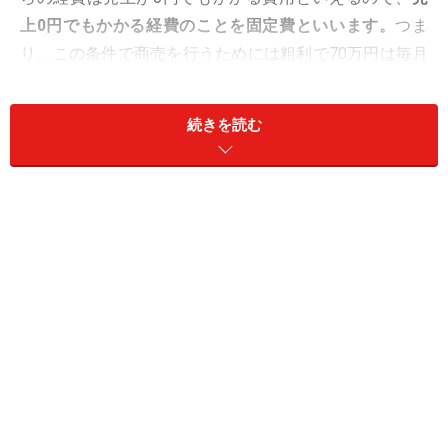
上0円でもかかる経費のことを固定費といいます。
つま
り、この条件で商売を行うためには粗利で70万円は毎月
コンスタントに稼がなくては商売として成り立ちませ
ん。
続きを読む
では、このお店で800円のものを仕入れてきて1000円で
売っている商売をしようとします。1個あたり儲けは200
円ですから、70万円の固定費をたたきだすためには