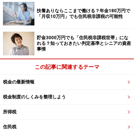
扶養ありならここまで働ける？年金180万円で
固定費と利益率・損益分岐点売上のイメージ図
「月収10万円」でも住民税非課税の可能性
それは、固定費（この場合は70万円）を利益率（この場
合は20％）で割り返すのです。この例題でいえば算式は
貯金3000万円でも「住民税非課税世帯」にな
以下のとおりとなります。
れる？知っておきたい判定基準とシニアの資産
事情
70万円÷20％＝350万円
この段階で損益計算書を書いて検算してみましょう（右
この記事に関連するテーマ
上参照）。最終的にこの例題のように
利益も損失もでな
い売上のことを損益分岐点売上と言います
が、損益分岐
税金の最新情報
点売上（この場合は350万円）は固定を利益率で割り返
税金制度のしくみを整理しよう
すことによってもとめることができます。
所得税
損益計算書は与えられるものではなく作り
住民税
あげるべきもの