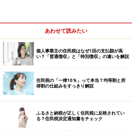
70万円÷200円＝3500個
あわせて読みたい
の商品を売る必要があります。1個あたりの売価が1000
円ですから
個人事業主の住民税はなぜ1回の支払額が高
い？「普通徴収」と「特別徴収」の違いを解説
3500個×1000円＝350万円
が月平均の目標とすべき売上となるのです。
住民税の「一律10％」って本当？均等割と所
得割の仕組みをすっきり解説
固定費から必要売上額がハジキだせる？？
この例題では
ふるさと納税が正しく住民税に反映されてい
る？住民税決定通知書をチェック
利益率はいくらか
原価率はいくらか