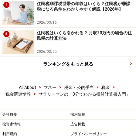
投資や資産運用に関する最終的なご判断はご自身の責任において
住民税非課税世帯の年収はいくら？住民税が非課
4
行ってください。
税になる条件をわかりやすく解説【2026年】
掲載情報の正確性・完全性については十分に配慮しております
が、その内容を保証するものではなく、これに基づく損失・損害
2026/03/16
などについて当社は一切の責任を負いません。
最新の情報や詳細については、必ず各金融機関やサービス提供者
住民税はいくら引かれる？ 月収20万円の場合の住
5
の公式情報をご確認ください。
民税の計算方法
【編集部からのお知らせ】
2026/03/25
・「家計」について、
アンケート（2026/8/31まで）
を実施
中です！
ランキングをもっと見る
※抽選で20名にAmazonギフト券1000円分プレゼント
※謝礼付きの限定アンケートやモニター企画に参加が可能に
なります
>
>
>
>
All About
マネー
税金・公的手当
税金
>
税金関連情報
サラリーマンの「3分でわかる損益計算書入門」
会社概要
採用情報
投資家情報
広告掲載
利用規約
プライバシーポリシー