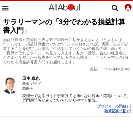
サラリーマンの「3分でわかる損益計算
書入門」
損益計算書や貸借対照表は数字の羅列にしか見えないという人もいま
す。しかし、損益計算書の3つのポイントをおさえれば、実際、自分が起
業することを想定した場合「生活をしていくための最低の売上高」や
「採算の取れるライン」も見えてきます。私が、普段、会社の経営者に
どのような視点から報告を行っているのかも踏まえ、サラリーマンの3分
でわかる損益計算書入門をお届けします。
更新日：
2012年09月06日
田中 卓也
税金 ガイド
税理士
税理士であるガイドが避けては通れない税金の問題について、
専門用語もかみくだいてわかりやすく解説。
プロフィール詳細
執筆記事一覧