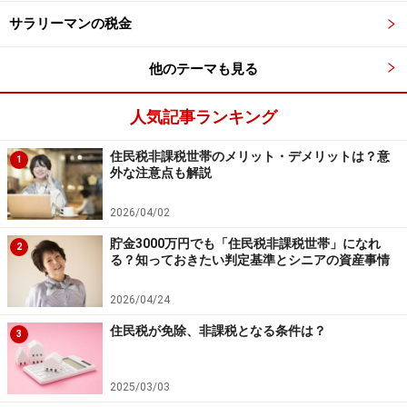
サラリーマンの税金
「売上？？そんなものやってみないとわからないよ」こ
んな不況下にあり、多くの経営者は口を揃えて言いま
他のテーマも見る
す。
しかし、売上の見通しが起たなくても、月の最低の
生活費だったり家賃だったりそのようなものは間違いな
人気記事ランキング
くかかるのです。最低限の固定費を積み上げ、そこから
逆算して必要売上額を算出してから商売をはじめる経営
住民税非課税世帯のメリット・デメリットは？意
1
外な注意点も解説
者と、行わず商売をはじめる経営者とでは結果的に雲泥
の差が生じてしまうのです。
2026/04/02
貯金3000万円でも「住民税非課税世帯」になれ
2
損益計算書について、税額の計算ばかりで、このような
る？知っておきたい判定基準とシニアの資産事情
切り口で説明されたことのない経営者もやはり不幸なの
2026/04/24
かもしれません。
住民税が免除、非課税となる条件は？
3
※記事内容は執筆時点のものです。最新の内容をご確認くださ
い。
本記事の内容は一般的な情報提供を目的としており、特定の金融
2025/03/03
商品や投資行動を推奨するものではありません。