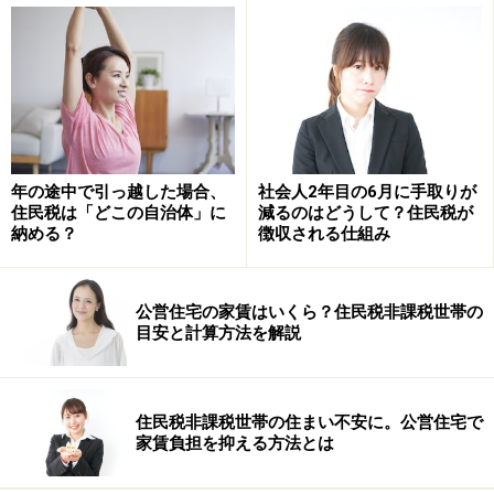
という数値もすでに与えられています。「800円のもの
を仕入れてきて1000円で売っている商売」というような
場合、売価を100％として、そこに占める売上原価の割
合を原価率、売価の割合から売上原価の割合を差し引い
たものを利益率といいます。したがって、この例題の場
年の途中で引っ越した場合、
社会人2年目の6月に手取りが
合の原価率は80％、利益率は20％となります。では、先
住民税は「どこの自治体」に
減るのはどうして？住民税が
ほどもとめた350万円という月平均の目標とすべき売上
納める？
徴収される仕組み
をもっとダイレクトに計算したいと考えます。
公営住宅の家賃はいくら？住民税非課税世帯の
目安と計算方法を解説
住民税非課税世帯の住まい不安に。公営住宅で
家賃負担を抑える方法とは