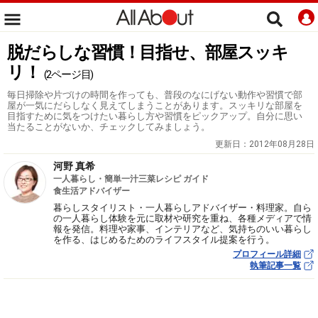
脱だらしな習慣！目指せ、部屋スッキ
リ！
(2ページ目)
毎日掃除や片づけの時間を作っても、普段のなにげない動作や習慣で部
屋が一気にだらしなく見えてしまうことがあります。スッキリな部屋を
目指すために気をつけたい暮らし方や習慣をピックアップ。自分に思い
当たることがないか、チェックしてみましょう。
更新日：
2012年08月28日
河野 真希
一人暮らし・簡単一汁三菜レシピ ガイド
食生活アドバイザー
暮らしスタイリスト・一人暮らしアドバイザー・料理家。自ら
の一人暮らし体験を元に取材や研究を重ね、各種メディアで情
報を発信。料理や家事、インテリアなど、気持ちのいい暮らし
を作る、はじめるためのライフスタイル提案を行う。
プロフィール詳細
執筆記事一覧