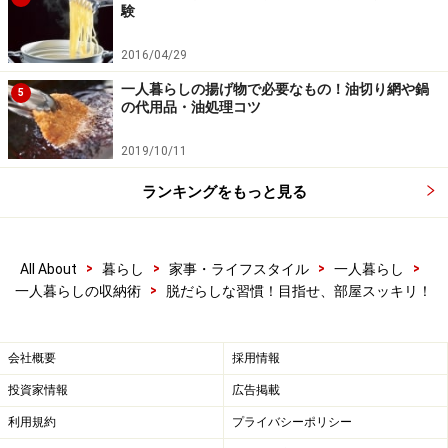
験
2016/04/29
一人暮らしの揚げ物で必要なもの！油切り網や鍋
5
の代用品・油処理コツ
2019/10/11
ランキングをもっと見る
>
>
>
>
All About
暮らし
家事・ライフスタイル
一人暮らし
>
一人暮らしの収納術
脱だらしな習慣！目指せ、部屋スッキリ！
会社概要
採用情報
投資家情報
広告掲載
利用規約
プライバシーポリシー