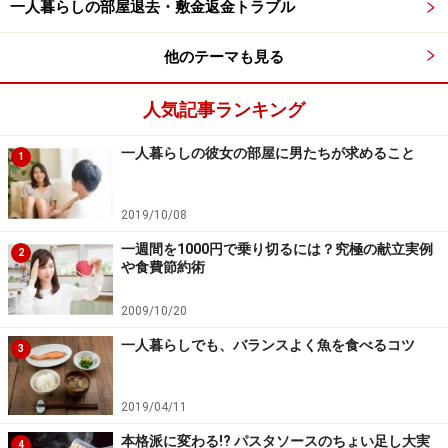
一人暮らしの部屋退去・敷金返金トラブル
他のテーマも見る
人気記事ランキング
一人暮らしの彼女の部屋に男たちが求めること
1
2019/10/08
一週間を1000円で乗り切るには？究極の献立実例
2
や食費節約術
2009/10/20
一人暮らしでも、バランスよく魚を食べるコツ
3
2019/04/11
本格派に変わる!? パスタソースのちょい足し大実
4