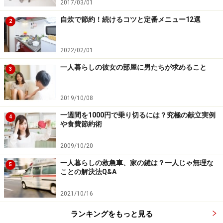
2017/03/01
自炊で節約！続けるコツと定番メニュー12選
2
2022/02/01
一人暮らしの彼女の部屋に男たちが求めること
3
2019/10/08
一週間を1000円で乗り切るには？究極の献立実例
4
や食費節約術
2009/10/20
一人暮らしの救急車、家の鍵は？一人じゃ無理な
5
ことの解決法Q&A
2021/10/16
ランキングをもっと見る