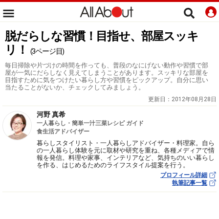
脱だらしな習慣！目指せ、部屋スッキ
リ！
(3ページ目)
毎日掃除や片づけの時間を作っても、普段のなにげない動作や習慣で部
屋が一気にだらしなく見えてしまうことがあります。スッキリな部屋を
目指すために気をつけたい暮らし方や習慣をピックアップ。自分に思い
当たることがないか、チェックしてみましょう。
更新日：
2012年08月28日
河野 真希
一人暮らし・簡単一汁三菜レシピ ガイド
食生活アドバイザー
暮らしスタイリスト・一人暮らしアドバイザー・料理家。自ら
の一人暮らし体験を元に取材や研究を重ね、各種メディアで情
報を発信。料理や家事、インテリアなど、気持ちのいい暮らし
を作る、はじめるためのライフスタイル提案を行う。
プロフィール詳細
執筆記事一覧