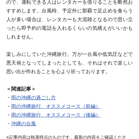
ので、運転できる人はレンタカーを借りることを断然お
すすめします。台風時、予定外に那覇で足止めを食らう
人が多い場合は、レンタカーも大混雑となるので思い立
ったら即予約の電話を入れるくらいの気構えがいいかも
しれません。
楽しみにしていた沖縄旅行。万が一台風や低気圧などで
悪天候となってしまったとしても、それはそれで楽しい
思い出が作れることを心より祈っております。
＜関連記事＞
・
雨の沖縄の過ごし方
・
雨の沖縄旅行、オススメコース（前編）
・
雨の沖縄旅行、オススメコース（後編）
・
沖縄の台風
※記事内容は執筆時点のものです。最新の内容をご確認くださ