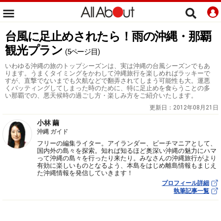
台風に足止めされたら！雨の沖縄・那覇
観光プラン
(5ページ目)
いわゆる沖縄の旅のトップシーズンは、実は沖縄の台風シーズンでもあ
ります。うまくタイミングをかわして沖縄旅行を楽しめればラッキーで
すが、直撃でないまでも欠航などで翻弄されてしまう可能性も大。運悪
くバッティングしてしまった時のために、特に足止めを食らうことの多
い那覇での、悪天候時の過ごし方・楽しみ方をご紹介いたします。
更新日：
2012年08月21日
小林 繭
沖縄 ガイド
フリーの編集ライター。アイランダー、ビーチマニアとして、
国内外の島々を探索。知れば知るほど奥深い沖縄の魅力にハマ
って沖縄の島々を行ったり来たり。みなさんの沖縄旅行がより
有効に楽しいものとなるよう、本島をはじめ離島情報もまじえ
た沖縄情報を発信していきます！
プロフィール詳細
執筆記事一覧