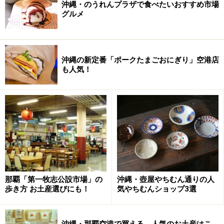
沖縄・のうれんプラザで食べたいおすすめ市場
グルメ
沖縄の新定番「ポークたまごおにぎり」空港店
も人気！
那覇「第一牧志公設市場」の
沖縄・壺屋やちむん通りの人
歩き方 お土産選びにも！
気やちむんショップ3選