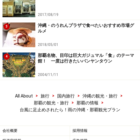
2017/08/19
沖縄・のうれんプラザで食べたいおすすめ市場グ
3
ルメ
2018/05/01
那覇名物、目印は巨大ガジュマル「食」のテーマ
4
館！ 一度は行きたいバンヤンタウン
2004/11/11
>
>
>
>
All About
旅行
国内旅行
沖縄の観光・旅行
>
>
那覇の観光・旅行
那覇の情報
台風に足止めされたら！雨の沖縄・那覇観光プラン
会社概要
採用情報