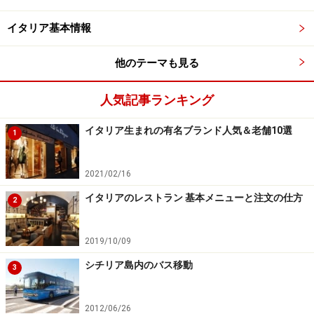
イタリア基本情報
ミラノの市内交通（地下鉄・バス・トラ
ム）その２～ルートの調べ方
他のテーマも見る
シンプルな地下鉄と比べて、バスとトラムは路線が数十
本以上！”乗り換え案内”を利用するのが得策です。
人気記事ランキング
イタリア生まれの有名ブランド人気＆老舗10選
1
使い方は日本の乗り換え案内アプリとほぼ同じです。
2021/02/16
イタリアのレストラン 基本メニューと注文の仕方
地下鉄・バス・トラム乗り換え案内サイト（英語）
2
使い方は日本の乗り換え案内アプリとほぼ同じ。マップ
2019/10/09
上の出発地／目的地をクリックもしくは入力し、日時や
シチリア島内のバス移動
3
MAXの徒歩時間などを入力すれば、
おすすめのアクセス
ルートをマップ上に提示
してくれます。おすすめ路線の
2012/06/26