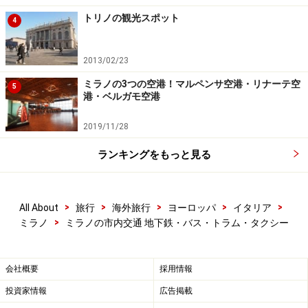
ほか、所要時間や料金、乗り場もわかりやすく表示され
トリノの観光スポット
4
ます。
2013/02/23
ミラノの3つの空港！マルペンサ空港・リナーテ空
5
港・ベルガモ空港
ミラノの市内交通（地下鉄・バス・トラ
ム）その３～チケット（切符）の種類と買
2019/11/28
い方
ランキングをもっと見る
地下鉄駅、バス乗り場付近にある自動販売機
>
>
>
>
>
All About
旅行
海外旅行
ヨーロッパ
イタリア
>
ミラノ
ミラノの市内交通 地下鉄・バス・トラム・タクシー
地下鉄・バス・トラムのチケットは共通。駅の自動販売
機や街のタバッキで購入できるほか、専用アプリも。
会社概要
採用情報
＞＞＞
ミラノの公共交通を運営するATMのオフィシャル
投資家情報
広告掲載
アプリ の解説ページ
（イタリア語のみ）