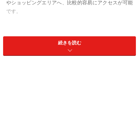
やショッピングエリアへ、比較的容易にアクセスが可能
です。
＜目次＞
ミラノの市内交通（地下鉄・バス・トラム）その1
続きを読む
～路線
ミラノの市内交通（地下鉄・バス・トラム）その２
～ルートの調べ方
ミラノの市内交通（地下鉄・バス・トラム）その３
～チケット（切符）の種類と買い方