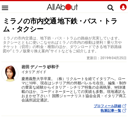
ミラノの市内交通 地下鉄・バス・トラ
ム・タクシー
ミラノの市内交通は、地下鉄・バス・トラムの路線が充実しています。
タクシーとともに使いこなせればミラノの市内の移動は便利！乗り方や
チケット（切符）の料金・種類のほか、ダウンロードできる地下鉄路線
図や"ミラノ版乗り換え案内"サイトなどをご紹介します。
更新日：
2019年04月25日
岩田 デノーラ 砂和子
イタリア ガイド
慶應義塾大学卒業。（株）リクルートを経てイタリアへ。ロー
マに10年、現在はシチリア州の州都パレルモ在住。 編集・制作
の豊富な経験からイタリア・シチリア特集の企画執筆、WEB連
載のほか、コーディネーターとしての実績も多数。現地通訳も
おまかせ下さい！ 国際ジャーナリスト協会会員・イタリア商工
会議所認定通訳。
プロフィール詳細
執筆記事一覧