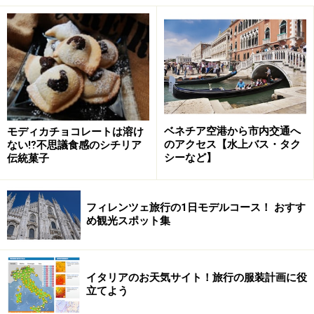
ナ駅などが路線上にあります。
赤字に白抜きＭマークがメトロ（地下鉄）の入り口
主要路線は、３線。それぞれ1～3号線と呼ばれ、赤・
緑・黄の”色”で区別されています。ダウンロードもでき
るPDFマップをスマホに入れておくと便利！
ベネチア空港から市内交通へ
モディカチョコレートは溶け
のアクセス【水上バス・タク
ない⁉不思議食感のシチリア
シーなど】
伝統菓子
ミラノ地下鉄MAP
※赤・緑・黄色の太めの線が地下鉄（METRO）路線で
す。
フィレンツェ旅行の1日モデルコース！ おすす
め観光スポット集
PDFをスマホにダウンロードしておこう！
イタリアのお天気サイト！旅行の服装計画に役
■1号線＝赤
立てよう
ショッピングのメッカ、San Babila（サン・バビラ）や