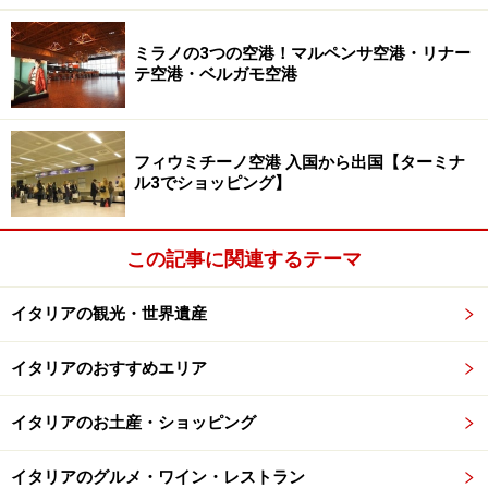
Duomo（ドゥオモ）、また、スフォルツェルコ城に近い
Cairoli（カイローリ）などに停車します。
ミラノの3つの空港！マルペンサ空港・リナー
テ空港・ベルガモ空港
■2号線＝緑
ミラノ中央駅Centrale FS （チェントラーレ）やGaribaldi
フィウミチーノ空港 入国から出国【ターミナ
FS （ガリバルディ）、「最後の晩餐」へのCadrna （カ
ル3でショッピング】
ドルナ）へは、こちらに乗車。人気エリアのナヴィリオ
へは、Porta Genova FS（ポルタ・ジェノバ）からアクセ
この記事に関連するテーマ
スできます。
イタリアの観光・世界遺産
■3号線＝黄
ミラノ中央駅 Centrale FS （チェントラーレ）と高級ブ
イタリアのおすすめエリア
ランドエリアMontenapoleone（モンテ・ナポレオーネ）
やDuomo（ドゥオモ）に停車します。
イタリアのお土産・ショッピング
イタリアのグルメ・ワイン・レストラン