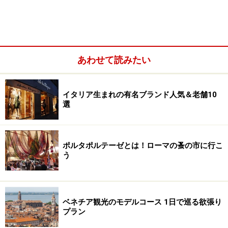
あわせて読みたい
ミラノの市内交通（地下鉄・バス・トラム）その4
～乗り方
イタリア生まれの有名ブランド人気＆老舗10
ミラノのタクシー
選
ポルタポルテーゼとは！ローマの蚤の市に行こ
ミラノの市内交通（地下鉄・バス・トラ
う
ム）その1～路線
ミラノ市内の移動にまず便利に使えるのがメトロ（地下
ベネチア観光のモデルコース 1日で巡る欲張り
鉄）。中央駅やドゥオモ、「最後の晩餐」があるサン
プラン
タ・マリア・デッレ・グラッツィエ教会に最寄のカドル