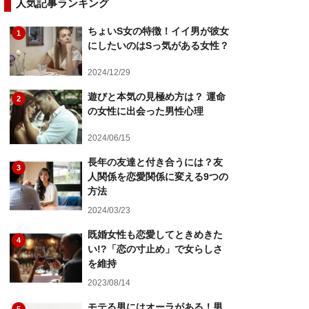
人気記事ランキング
ちょいS女の特徴！イイ男が彼女
1
にしたいのはSっ気がある女性？
2024/12/29
遊びと本気の見極め方は？ 運命
2
の女性に出会った男性心理
2024/06/15
長年の友達と付き合うには？友
3
人関係を恋愛関係に変える9つの
方法
2024/03/23
既婚女性も恋愛してときめきた
4
い!?「恋の寸止め」で女らしさ
を維持
2023/08/14
モテる男にはオーラがある！男