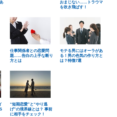
あ
おまじない……トラウマ
を吹き飛ばす！
仕事関係者との恋愛問
モテる男にはオーラがあ
題……告白の上手な断り
る！男の色気の作り方と
方とは
は？特徴7選
イ
“短期恋愛”と“やり逃
S
げ”の境界線とは？ 事前
に相手をチェック！