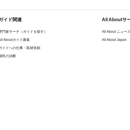
ガイド関連
All Abou
専門家サーチ（ガイドを探す）
All About ニュー
All Aboutガイド募集
All About Japan
ガイドへの仕事・取材依頼
国民の決断