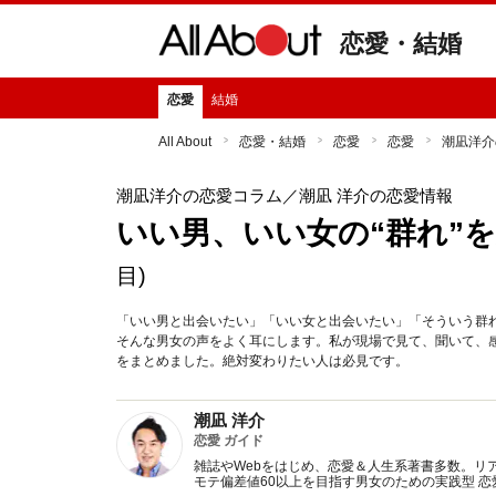
恋愛・結婚
恋愛
結婚
All About
恋愛・結婚
恋愛
恋愛
潮凪洋介
潮凪洋介の恋愛コラム
／潮凪 洋介の恋愛情報
いい男、いい女の“群れ”を
目)
「いい男と出会いたい」「いい女と出会いたい」「そういう群
そんな男女の声をよく耳にします。私が現場で見て、聞いて、
をまとめました。絶対変わりたい人は必見です。
潮凪 洋介
恋愛 ガイド
雑誌やWebをはじめ、恋愛＆人生系著書多数。リ
モテ偏差値60以上を目指す男女のための実践型 恋