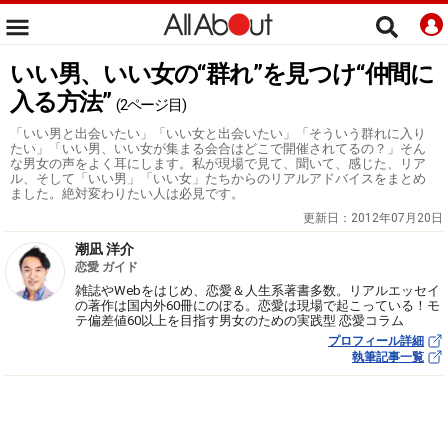
いい男、いい女の“群れ”を見つけ“仲間に
入る方法”
(2ページ目)
「いい男と出会いたい」「いい女と出会いたい」「そういう群れに入り
たい」「いい男、いい女が集まる会合はどこで開催されてるの？」そん
な男女の声をよく耳にします。私が現場で見て、聞いて、感じた、リア
ル、そして「いい男」「いい女」たちからのリアルアドバイスをまとめ
ました。絶対変わりたい人は必見です。
更新日：
2012年07月20日
潮凪 洋介
恋愛 ガイド
雑誌やWebをはじめ、恋愛＆人生系著書多数。リアルエッセイ
の著作は国内外60冊にのぼる。恋愛は現場で起こっている！モ
テ偏差値60以上を目指す男女のための実践型 恋愛コラム
プロフィール詳細
執筆記事一覧