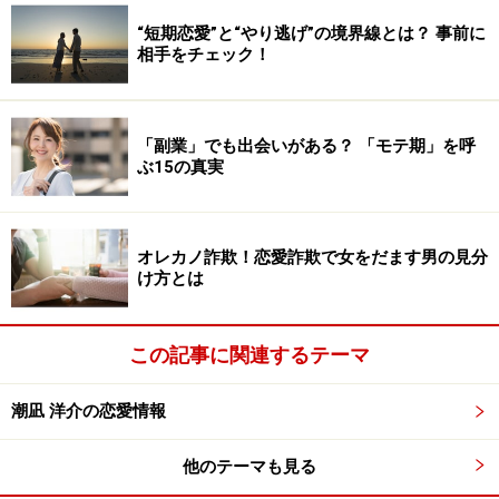
“短期恋愛”と“やり逃げ”の境界線とは？ 事前に
相手をチェック！
「副業」でも出会いがある？ 「モテ期」を呼
ぶ15の真実
オレカノ詐欺！恋愛詐欺で女をだます男の見分
け方とは
この記事に関連するテーマ
潮凪 洋介の恋愛情報
他のテーマも見る