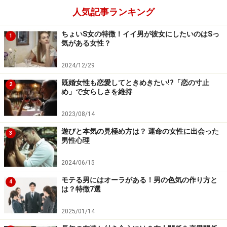
人気記事ランキング
ちょいS女の特徴！イイ男が彼女にしたいのはSっ
1
気がある女性？
2024/12/29
既婚女性も恋愛してときめきたい!?「恋の寸止
2
め」で女らしさを維持
2023/08/14
遊びと本気の見極め方は？ 運命の女性に出会った
3
男性心理
2024/06/15
モテる男にはオーラがある！男の色気の作り方と
4
は？特徴7選
2025/01/14