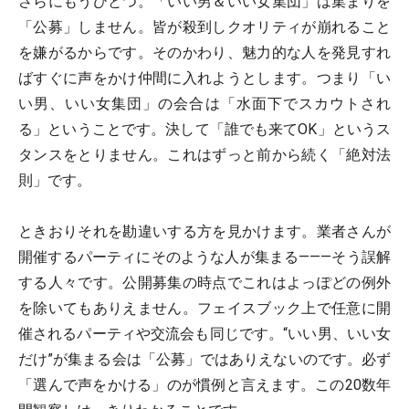
さらにもうひとつ。「いい男＆いい女集団」は集まりを
「公募」しません。皆が殺到しクオリティが崩れること
を嫌がるからです。そのかわり、魅力的な人を発見すれ
ばすぐに声をかけ仲間に入れようとします。つまり「い
い男、いい女集団」の会合は「水面下でスカウトされ
る」ということです。決して「誰でも来てOK」というス
タンスをとりません。これはずっと前から続く「絶対法
則」です。
ときおりそれを勘違いする方を見かけます。業者さんが
開催するパーティにそのような人が集まる―――そう誤解
する人々です。公開募集の時点でこれはよっぽどの例外
を除いてもありえません。フェイスブック上で任意に開
催されるパーティや交流会も同じです。“いい男、いい女
だけ”が集まる会は「公募」ではありえないのです。必ず
「選んで声をかける」のが慣例と言えます。この20数年