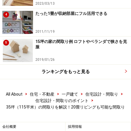
ゼットを、キッチン脇に食品庫を配置しました。
2023/03/13
たった1畳が収納部屋にフル活用できる
4
2011/11/19
15坪の家の間取り例 ロフトやベランダで狭さを克
5
服
2019/01/26
ランキングをもっと見る
>
>
>
>
All About
住宅・不動産
一戸建て
住宅設計・間取り
>
住宅設計・間取りのポイント
35坪（115平米）の間取りを解説！20畳リビングも可能な間取り
間取りのポイント2：家事動線（バックヤー
ド動線）の確保
会社概要
採用情報