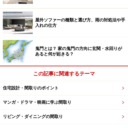
3LDKの2階建てで、リビング・ダイニング
は20畳を確保
屋外ソファーの種類と選び方、雨の対処法や手
入れの仕方
鬼門とは？ 家の鬼門の方向に玄関・水回りが
【図1】20畳のリビング・ダイニングを確保した延べ床面積
あると何が起きる？
35坪の家の間取り例（クリックで拡大）
この記事に関連するテーマ
こちらの間取り図は1階の床面積は63.77平方メートル
（19.29坪）、吹抜けのある2階は52.98平方メートル
住宅設計・間取りのポイント
（16.02坪）、合計した延べ床面積は116.75平方メートル
（35.31坪）となっています。
マンガ・ドラマ・映画に学ぶ間取り
リビング・ダイニングの間取り
1階のリビング・ダイニング・畳の間は一つの大きな空
間で、合わせて20畳の広さを確保しています（薄紫の部