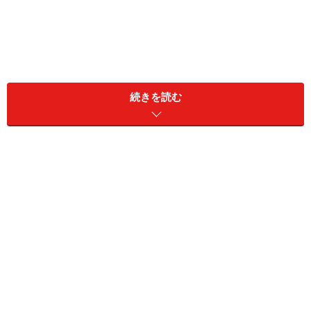
続きを読む
【目次】
延べ床面積35坪は広い？理想の間取り？
3LDKの2階建てで、リビング・ダイニングは20畳を
確保
間取りのポイント
廊下スペースを減らし収納スペースを増やす
家事動線（バックヤード動線）の確保
将来は2室に分けることができる子ども室