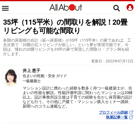
35坪（115平米）の間取りを解説！20畳
リビングも可能な間取り
各階の床面積の合計（延べ床面積）が35坪（115平米）の家であれば、工
夫次第で「20畳の広々リビングが欲しい」という夢が実現可能です。今
回は、憧れの20畳リビングを35坪の家で実現した間取り・プラン例を紹
介します。
更新日：
2022年07月12日
井上 恵子
住まいの性能・安全 ガイド
一級建築士
マンション設計に携わった経験を数多く持つ一級建築士が、住
まいの性能を解説。性能評価申請に関わったマンションは20棟
以上。設計事務所設立後は子育ての経験を生かし保育園の設計
なども行う。その他に戸建て・マンション購入セミナー講師、
新聞へのコラム連載など。
プロフィール詳細
執筆記事一覧