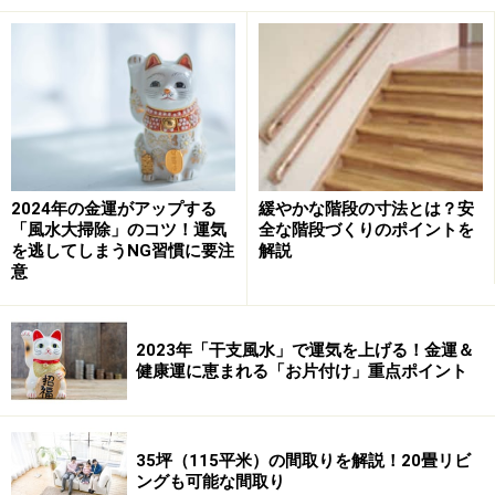
延べ床面積35坪は広い？理想の間取り？
ところで現在、1住戸当たりの延べ床面積の平均はどの
くらいなのでしょうか。総務省統計局の「住宅・土地統
計調査」によると、平成25（2013）年の1住宅当たりの
延べ床面積の平均は94.91平方メートルです。これは一戸
建て、長屋、共同住宅を全てひっくるめた平均値で、戸
2024年の金運がアップする
緩やかな階段の寸法とは？安
「風水大掃除」のコツ！運気
全な階段づくりのポイントを
建て住宅だけで見ると平均は129.09平方メートル（39
を逃してしまうNG習慣に要注
解説
坪）となっています。従って、延べ床面積35坪（115平
意
方メートル）は、戸建て住宅の平均広さよりやや小さい
ことになります。
2023年「干支風水」で運気を上げる！金運＆
健康運に恵まれる「お片付け」重点ポイント
しかしながら35坪の面積を確保できると、3LDKで20畳
のリビング・ダイニングを確保することも可能です。
【図1】の間取り図をご覧ください。
35坪（115平米）の間取りを解説！20畳リビ
ングも可能な間取り