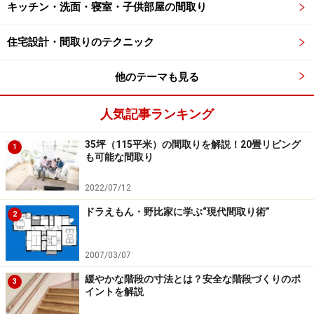
キッチン・洗面・寝室・子供部屋の間取り
分）。部屋の形は使いやすい長方形で、ダイニング・リ
ビング・畳コーナーとゾーン分けがしてあります。
住宅設計・間取りのテクニック
延べ床面積35坪の一戸建て住宅で20畳リビングを確保す
他のテーマも見る
るために行った工夫、間取りのポイントは下記の通りで
す。
人気記事ランキング
35坪（115平米）の間取りを解説！20畳リビング
1
も可能な間取り
間取りのポイント1：廊下スペースを減らし
収納スペースを増やす
2022/07/12
ドラえもん・野比家に学ぶ“現代間取り術”
2
前ページ【図1】の間取りをご覧いただいた通り、20畳
のリビング・ダイニングを確保するために、1階の廊下
2007/03/07
の面積を極力抑え、その分、リビング・ダイニングや収
納の充実を図っています。玄関脇にはスキー板やゴルフ
緩やかな階段の寸法とは？安全な階段づくりのポ
3
イントを解説
バッグなどの長モノもしまえる便利なシューズインクロ