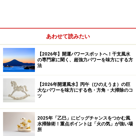
2wayの共用納戸
吹き抜けがある間取り
あわせて読みたい
【2026年】開運パワースポットへ！干支風水
の専門家に聞く、超強力パワーを味方にする方
法
【2026年開運風水】丙午（ひのえうま）の巨
大なパワーを味方にする色・方角・大掃除のコ
ツ
リビング階段でリビングをより広く見せる
2025年「乙巳」にビッグチャンスをつかむ風
35坪（115平米）の家で理想の間取りを実現
水掃除術！重点ポイントは「火の気」が強い場
所