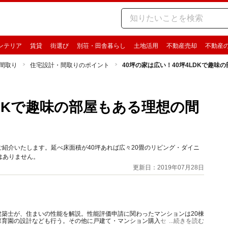
ンテリア
賃貸
街選び
別荘・田舎暮らし
土地活用
不動産売却
不動産
間取り
住宅設計・間取りのポイント
40坪の家は広い！40坪4LDKで趣味
LDKで趣味の部屋もある理想の間
ご紹介いたします。延べ床面積が40坪あれば広々20畳のリビング・ダイニ
はありません。
更新日：2019年07月28日
築士が、住まいの性能を解説。性能評価申請に関わったマンションは20棟
保育園の設計なども行う。その他に戸建て・マンション購入セミナー講師、
...続きを読む