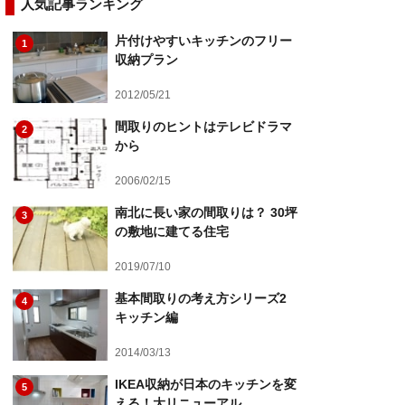
人気記事ランキング
片付けやすいキッチンのフリー
1
収納プラン
2012/05/21
間取りのヒントはテレビドラマ
2
から
2006/02/15
南北に長い家の間取りは？ 30坪
3
の敷地に建てる住宅
2019/07/10
基本間取りの考え方シリーズ2
4
キッチン編
2014/03/13
IKEA収納が日本のキッチンを変
5
える！大リニューアル