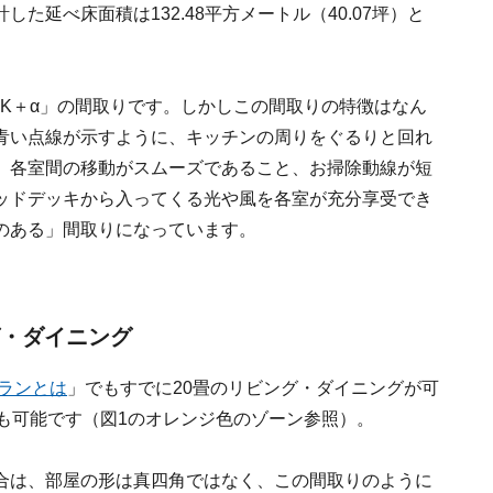
計した延べ床面積は132.48平方メートル（40.07坪）と
DK＋α」の間取りです。しかしこの間取りの特徴はなん
青い点線が示すように、キッチンの周りをぐるりと回れ
、各室間の移動がスムーズであること、お掃除動線が短
ッドデッキから入ってくる光や風を各室が充分享受でき
のある」間取りになっています。
グ・ダイニング
プランとは
」でもすでに20畳のリビング・ダイニングが可
も可能です（図1のオレンジ色のゾーン参照）。
合は、部屋の形は真四角ではなく、この間取りのように