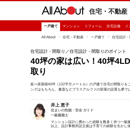
住宅・不動産
一戸建て
マンション
リフォーム
住宅設備
イ
All About
住宅・不動産
一戸建て
住宅設計・
住宅設計・間取り
／住宅設計・間取りのポイント
40坪の家は広い！40坪4
取り
延べ床面積40坪（132平方メートル）の戸建て住宅の間取りを
ングはもちろん、書斎などプラスアルファの部屋の設置も夢で
井上 恵子
住まいの性能・安全 ガイド
一級建築士
マンション設計に携わった経験を数多く持つ一級建
以上。設計事務所設立後は子育ての経験を生かし