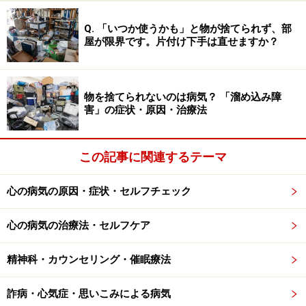
身ともに緊張状態を強いられています。その緊張を解き
ほぐし、副交感神経が優位なモードに切り替えるには、
Q. 「いつか使うかも」と物が捨てられず、部
屋が限界です。片付け下手は直せますか？
「ゆっくり」というキーワードを忘れてはいけません。
そのために非常に重要なこと、それでいて日常生活で意
物を捨てられないのは病気？ 「溜め込み障
識すれば簡単にできること、それが呼吸を意識すること
害」の症状・原因・治療法
なのです。呼吸には瞬時に体の状態を変える力があるか
らです。
この記事に関連するテーマ
お薦めは、「吐く」を意識した深い呼吸です。これを
心の病気の原因・症状・セルフチェック
「ワンツー呼吸法」と名付けておりますが、その名の通
り、息を吸ったときの倍の時間をかけて息を吐く呼吸法
心の病気の治療法・セルフケア
です。焦ってイライラしているときほど、この「ワンツ
ー呼吸法」を心がけましょう。深い呼吸をすることで、
精神科・カウンセリング・催眠療法
副交感神経が刺激されるので、心身ともにいい状態にリ
セットされるはずです。
詐病・心気症・思いこみによる病気