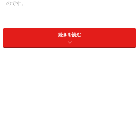
のです。
逆に、頑張りたいのにやる気が出ないというときは浅く
速い呼吸をして、交感神経を刺激すると効果的です。一
続きを読む
回でも深い呼吸をすることで、自律神経のバランスが変
化し、体は変わります。緊張したときや焦ったときは、
「呼吸でリセット」を試してみましょう。