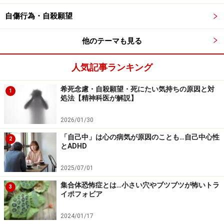
自傷行為・自殺願望
さらに、日常生活の中で、人と話をするときや、一人で
歩いているときにも、「ゆっくり」を意識することが大
他のテーマも見る
事です。焦って行動するとイライラと怒りっぽくなり、
血圧が上がって脳梗塞や心筋梗塞を起こしやすくなると
人気記事ランキング
ともに、免疫力もダウンして、体にいいことは何一つあ
りません。「ゆっくり」行動すれば、副交感神経が活発
希死念慮・自殺願望・死にたい気持ちの原因と対
1
処法【精神科医が解説】
になり、血圧も下がり、血流がよくなり、免疫力の向上
につながります。
2026/01/30
※記事内容は執筆時点のものです。最新の内容をご確認くださ
「自己中」は心の病気が原因のことも…自己中心性
2
い。
とADHD
※当サイトにおける医師・医療従事者等による情報の提供は、診
断・治療行為ではありません。診断・治療を必要とする方は、適
2025/07/01
切な医療機関での受診をおすすめいたします。記事内容は執筆者
個人の見解によるものであり、全ての方への有効性を保証するも
集合体恐怖症とは…小さい穴やブツブツが怖いトラ
3
のではありません。当サイトで提供する情報に基づいて被ったい
イポフォビア
かなる損害についても、当社、各ガイド、その他当社と契約した
情報提供者は一切の責任を負いかねます。
2024/01/17
免責事項