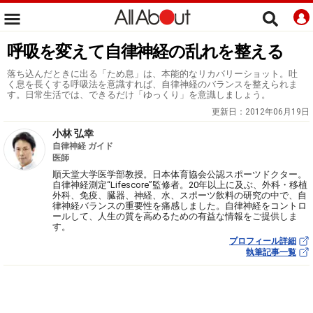
呼吸を変えて自律神経の乱れを整える
落ち込んだときに出る「ため息」は、本能的なリカバリーショット。吐
く息を長くする呼吸法を意識すれば、自律神経のバランスを整えられま
す。日常生活では、できるだけ「ゆっくり」を意識しましょう。
更新日：
2012年06月19日
小林 弘幸
自律神経 ガイド
医師
順天堂大学医学部教授。日本体育協会公認スポーツドクター。
自律神経測定“Lifescore”監修者。20年以上に及ぶ、外科・移植
外科、免疫、臓器、神経、水、スポーツ飲料の研究の中で、自
律神経バランスの重要性を痛感しました。自律神経をコントロ
ールして、人生の質を高めるための有益な情報をご提供しま
す。
プロフィール詳細
執筆記事一覧