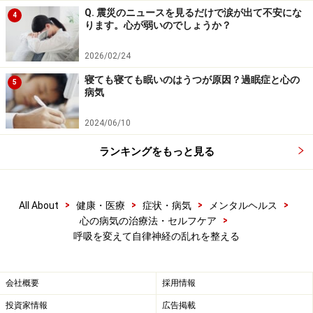
Q. 震災のニュースを見るだけで涙が出て不安にな
4
ります。心が弱いのでしょうか？
次のページへ
1
/
2
2026/02/24
寝ても寝ても眠いのはうつが原因？過眠症と心の
5
病気
2024/06/10
ランキングをもっと見る
>
>
>
>
All About
健康・医療
症状・病気
メンタルヘルス
>
心の病気の治療法・セルフケア
呼吸を変えて自律神経の乱れを整える
会社概要
採用情報
投資家情報
広告掲載