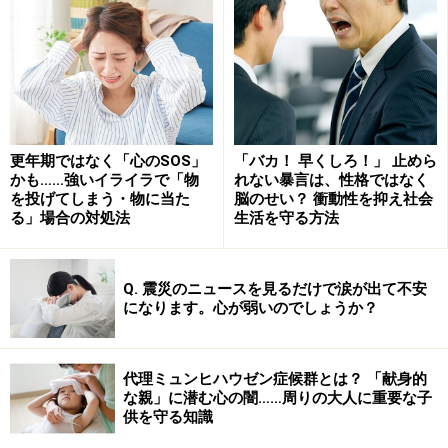
更年期ではなく「心のSOS」
「バカ！ 早くしろ！」 止めら
かも……強いイライラで「物
れない暴言は、性格ではなく
を投げてしまう・物に当た
脳のせい？ 衝動性を抑え社会
る」場合の対処法
生活を守る方法
Q. 震災のニュースを見るだけで涙が出て不安
になります。心が弱いのでしょうか？
呼吸は自律神経バランスを変える重要な手段です。
代理ミュンヒハウゼン症候群とは？ 「献身的
一日中時間に追われ、職場でも家庭でもストレスだらけ
な親」に潜む心の闇……周りの大人に重要な子
供を守る知識
の現代人はただでさえ交感神経が優位になっており、心