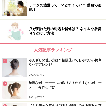
チークの適量って一体どれくらい？ 動画で確
認！
爪が割れた時の対処や補修は？ ネイルや爪切
りでのケア方法
人気記事ランキング
かんざしの使い方は？普段使いでもかわいい簡単
1
なヘアアレンジ
2024/07/10
綺麗なポニーテールの作り方！たるまないポニー
2
テールを作るには
2024/07/10
ゴムを使った髪の結び方！綺麗にできる簡単ヘア