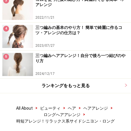
3
アレンジ
2022/11/21
三つ編みの基本のやり方！ 簡単で綺麗に作るコ
4
ツ・アレンジの仕方は？
2023/07/27
三つ編みヘアアレンジ！自分で後ろ一つ結びのや
5
り方
2024/12/17
ランキングをもっと見る
>
>
>
>
All About
ビューティ
ヘア
ヘアアレンジ
>
ロングへアアレンジ
時短アレンジ！リラックス系サイドシニヨン・ロング