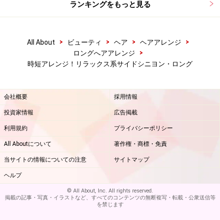
ランキングをもっと見る
>
>
>
>
All About
ビューティ
ヘア
ヘアアレンジ
>
ロングへアアレンジ
時短アレンジ！リラックス系サイドシニヨン・ロング
会社概要
採用情報
投資家情報
広告掲載
利用規約
プライバシーポリシー
All Aboutについて
著作権・商標・免責
当サイトの情報についての注意
サイトマップ
ヘルプ
© All About, Inc. All rights reserved.
掲載の記事・写真・イラストなど、すべてのコンテンツの無断複写・転載・公衆送信等
を禁じます