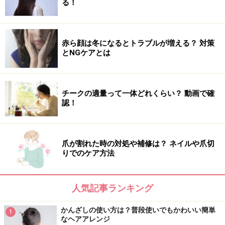
る！
赤ら顔は冬になるとトラブルが増える？ 対策
とNGケアとは
チークの適量って一体どれくらい？ 動画で確
認！
爪が割れた時の対処や補修は？ ネイルや爪切
りでのケア方法
人気記事ランキング
かんざしの使い方は？普段使いでもかわいい簡単
1
なヘアアレンジ