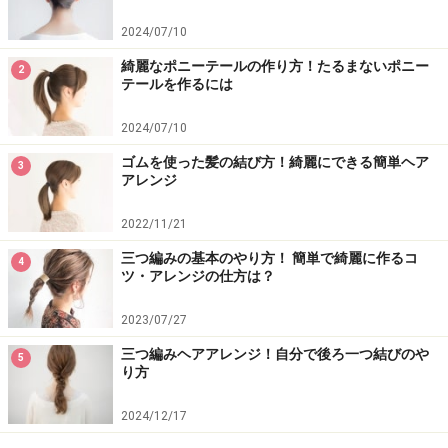
2024/07/10
綺麗なポニーテールの作り方！たるまないポニー
2
テールを作るには
2024/07/10
ゴムを使った髪の結び方！綺麗にできる簡単ヘア
3
アレンジ
2022/11/21
三つ編みの基本のやり方！ 簡単で綺麗に作るコ
4
ツ・アレンジの仕方は？
2023/07/27
三つ編みヘアアレンジ！自分で後ろ一つ結びのや
5
り方
2024/12/17