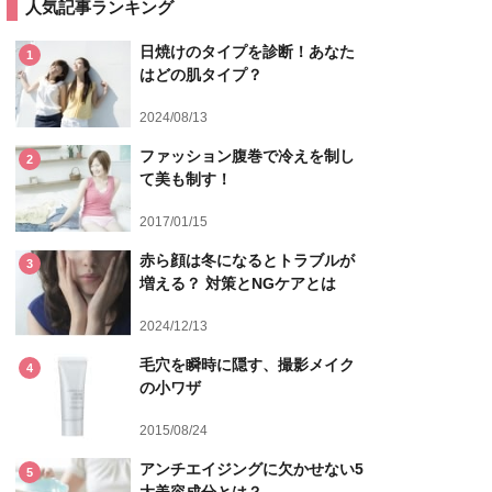
人気記事ランキング
日焼けのタイプを診断！あなた
1
はどの肌タイプ？
2024/08/13
ファッション腹巻で冷えを制し
2
て美も制す！
2017/01/15
赤ら顔は冬になるとトラブルが
3
増える？ 対策とNGケアとは
2024/12/13
毛穴を瞬時に隠す、撮影メイク
4
の小ワザ
2015/08/24
アンチエイジングに欠かせない5
5