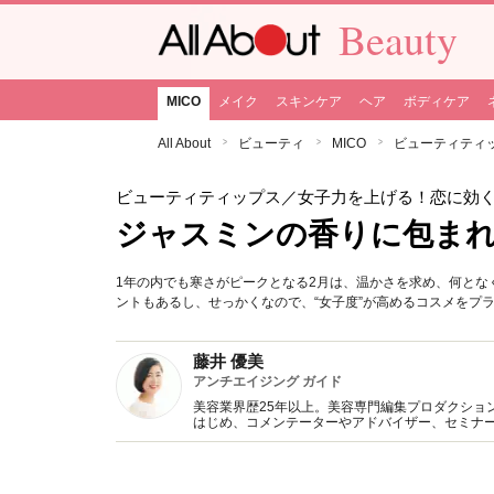
Beauty
MICO
メイク
スキンケア
ヘア
ボディケア
All About
ビューティ
MICO
ビューティティ
ビューティティップス
／女子力を上げる！恋に効
ジャスミンの香りに包まれ
1年の内でも寒さがピークとなる2月は、温かさを求め、何とな
ントもあるし、せっかくなので、“女子度”が高めるコスメをプ
藤井 優美
アンチエイジング ガイド
美容業界歴25年以上。美容専門編集プロダクション
はじめ、コメンテーターやアドバイザー、セミナ
エステアドバイスも行う。