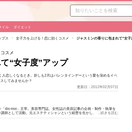
ネイル
ダイエット
ップス
女子力を上げる！恋に効くコスメ
ジャスミンの香りに包まれて“女子
くコスメ
て“女子度”アップ
く人恋しくなるとき。折しも2月はバレンタインデーという愛を深めるイベ
ラスしてみませんか？
更新日：2012年02月07日
「dis-moi」主宰。美容専門誌、女性誌の美容記事の企画・制作・執筆を
ー講師として活動。元エステティシャンという経歴を生かし、コスメ開発や
...続きを読む