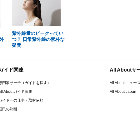
紫外線量のピークってい
外
つ？ 日常紫外線の素朴な
疑問
ガイド関連
All Abou
専門家サーチ（ガイドを探す）
All About ニュー
All Aboutガイド募集
All About Japan
ガイドへの仕事・取材依頼
国民の決断