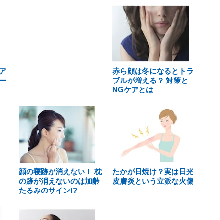
ア
赤ら顔は冬になるとトラ
ー
ブルが増える？ 対策と
NGケアとは
顔の寝跡が消えない！ 枕
たかが日焼け？実は日光
の跡が消えないのは加齢
皮膚炎という立派な火傷
たるみのサイン!?