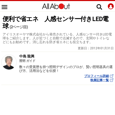
便利で省エネ 人感センサー付きLED電
球
(2ページ目)
アイリスオーヤマ株式会社から発売されている、人感センサー付きLED電
球をご紹介します。人が近づくと自動で点滅するので、玄関やトイレな
どにもお勧めです。消し忘れを防ぎ省エネにも役立ちます。
更新日：
2012年01月31日
中島 龍興
照明 ガイド
数々の受賞歴を持つ照明デザインのプロが、賢い照明器具の選
び方、活用法などを伝授！
プロフィール詳細
執筆記事一覧