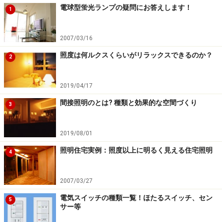
電球型蛍光ランプの疑問にお答えします！
1
2007/03/16
照度は何ルクスくらいがリラックスできるのか？
2
2019/04/17
間接照明のとは? 種類と効果的な空間づくり
3
2019/08/01
照明住宅実例：照度以上に明るく見える住宅照明
4
2007/03/27
電気スイッチの種類一覧！ほたるスイッチ、セン
5
サー等