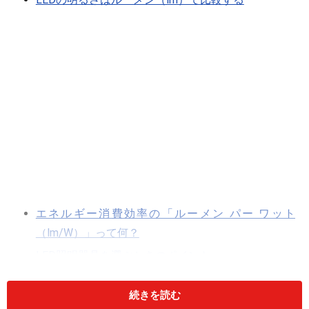
エネルギー消費効率の「ルーメン パー ワット
（lm/W）」って何？
LED照明器具を選ぶときのポイント
続きを読む
「ルーメン（lm）」とは、簡単に言うと、光の量の単