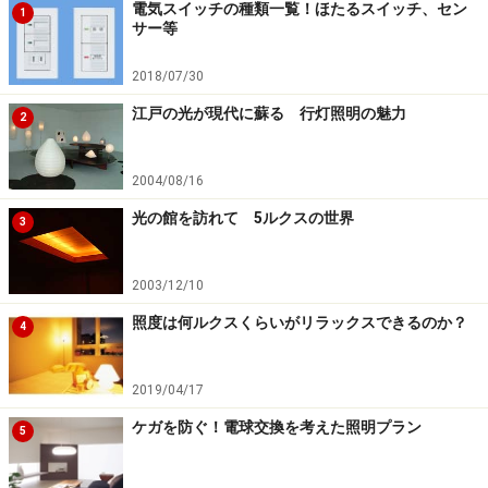
電気スイッチの種類一覧！ほたるスイッチ、セン
1
値は細かく変わってきますので、交換の際には、以前の
サー等
ワット数だけではなく、LEDにした場合に必要なルーメ
2018/07/30
ン数をよく確認することが大切です。
江戸の光が現代に蘇る 行灯照明の魅力
2
ルーメン（lm）に加えてもうひとつ、知っておいてほし
い言葉について説明していきましょう。
2004/08/16
光の館を訪れて 5ルクスの世界
3
エネルギー消費効率の「ルーメン パー ワッ
2003/12/10
ト（lm/W）」って何？
照度は何ルクスくらいがリラックスできるのか？
4
2019/04/17
LEDは消費電力が少なく、効率のよい照明
ケガを防ぐ！電球交換を考えた照明プラン
5
LED照明器具を選ぶ際に知っておいてほしい大切な言葉