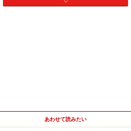
位。数値が多いほど明るくなります。
（記事
「ライフサイクルに合わせる！LED照明の選び
方」
でも解説しています）
照明器具をLED照明器具へ交換しようとした場合、ぜ
ひ、このルーメン（lm）という単位を知っておいてほし
いのです。なぜかというと、LED照明の明るさはルーメ
ンで表記されているからです。
あわせて読みたい