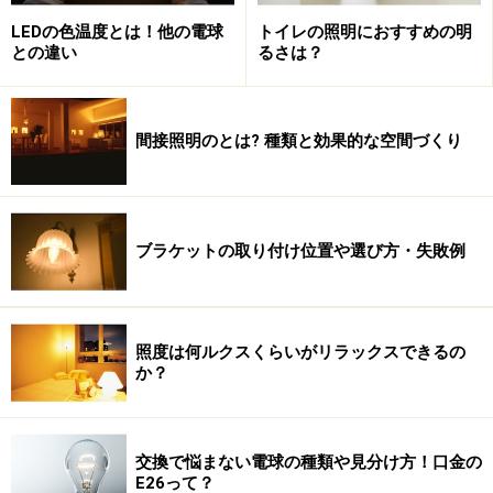
せん。そこで、ルーメン（lm）で選ぶことになります。
LEDの色温度とは！他の電球
トイレの照明におすすめの明
との違い
るさは？
これまと同等の明るさをLED照明器具で得るには、以前
の照明器具のワット数が何ルーメン（lm）になるかを確
認する必要があるのです。
間接照明のとは? 種類と効果的な空間づくり
例えば、リビングの照明をLEDランプに交換しようとす
る場合、既存のランプのワット数を調べて、それに相当
するルーメンの値をもつLEDランプを選ばなければ、交
ブラケットの取り付け位置や選び方・失敗例
換前と同等の明るさは得られません。
ちなみに、一般電球の60W形は810ルーメン（lm）とい
照度は何ルクスくらいがリラックスできるの
われています。何ワットが何ルーメンに相当するか、詳
か？
しくは下記の表をご覧ください。
交換で悩まない電球の種類や見分け方！口金の
E26って？