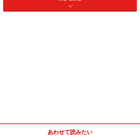
増えていき、子供の成長によっても変化が生じるでしょ
う。実際、夫婦と受験生という家庭の場合、エネルギー
消費が多くなる傾向が見られるようです。また、若者と
高齢者では必要な明るさが異なり、照明の好みが異なる
こともわかってきています。
このように、ライフサイクルという家族の時間軸の変化
によって必要な照明は変わってくるのです。さらに、同
時期であっても生活シーンや家族のライフスタイルの違
いによって、求められる照明が違います。こういった長
期間にわたる変化から、生活シーンによる違いまでを幅
広く、きめ細かく対応できる照明がさまざまな機能を持
つLED照明なのです。
あわせて読みたい