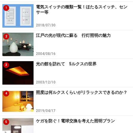
の壁を照らし、人がいるスペースは照明を落せば、映画
電気スイッチの種類一覧！ほたるスイッチ、セン
1
サー等
館のような臨場感とともに目にやさしい空間を作り出す
ことができます。機種によってはリモコンに複数のシー
2018/07/30
ンボタンが設置されているので、あらかじめ登録してお
江戸の光が現代に蘇る 行灯照明の魅力
2
くとサッと設定できて便利ですよ。
次ページ
では、子供や高齢者にやさしいLED照明につい
2004/08/16
て説明しましょう。
光の館を訪れて 5ルクスの世界
3
2003/12/10
※記事内容は執筆時点のものです。最新の内容をご確認くださ
い。
照度は何ルクスくらいがリラックスできるのか？
4
次のページへ
1
/
2
2019/04/17
ケガを防ぐ！電球交換を考えた照明プラン
5