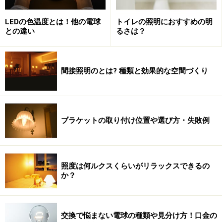
て異なります。例えば、朝の食卓と夜の食卓では、心地
LEDの色温度とは！他の電球
トイレの照明におすすめの明
よいと感じる明るさや光の色は異なるのです。「心地よ
との違い
るさは？
い照明」のポイントは、ずばり明るさと光の色なので
す。特にLED照明は、明るさや色を多彩に変えられるタ
イプの製品が数多くあるので、非常に便利な存在といえ
間接照明のとは? 種類と効果的な空間づくり
るでしょう。
ブラケットの取り付け位置や選び方・失敗例
（左）昼光色 （中央）昼光色＋電球色 （一番右）電球
色。LED照明は明るさや色を多彩に変えることができる
照度は何ルクスくらいがリラックスできるの
か？
リビング・ダイニングでは、朝食のとき、子供が勉強す
るとき、裁縫や編み物などの作業をするときはさわやか
ですっきりとした昼白色や昼光色など、白っぽい色の光
交換で悩まない電球の種類や見分け方！口金の
にして明るめに。夫婦二人でディナーや落ち着いてくつ