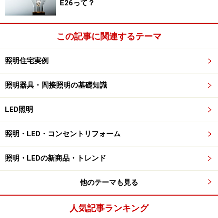
E26って？
ろぎたいときは、明るさを抑え電球色といわれる赤みを
帯びた色がよいでしょう。
この記事に関連するテーマ
照明住宅実例
フロアライトのような低い位置のあかりはくつろぎ感を生み
出す
照明器具・間接照明の基礎知識
LED照明の中には、調光や調色機能を持つタイプが多く
LED照明
あります。こういった機能のあるシーリングライトやフ
ロアライトを取り入れ、明るさと光色をうまく調整すれ
照明・LED・コンセントリフォーム
ば、夜中のオムツ替えや授乳などの際も「目が覚めるよ
うな明るさではないけれど作業するには十分な明るさ」
照明・LEDの新商品・トレンド
にすることも可能です。小さなお子さんのいるご家庭で
他のテーマも見る
は便利でしょう。
人気記事ランキング
テレビで映画鑑賞する場合などは、間接光でテレビ背面