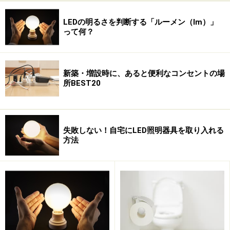
LEDの明るさを判断する「ルーメン（lm）」
って何？
新築・増設時に、あると便利なコンセントの場
所BEST20
失敗しない！自宅にLED照明器具を取り入れる
では、LED照明がどのようにライフサイクルやライフス
方法
タイルの変化に対応できるのか見ていきましょう。
LED照明なら、人やシーンに合わせて幅広
く対応できる
一言で「心地よい照明」といっても、生活シーンによっ