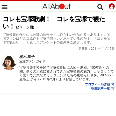
コレも宝塚歌劇！ コレを宝塚で観た
い！
(2ページ目)
宝塚歌劇の作品には外部の原作を元に作られた作品が多々あります。宝
塚ファンはどんな原作を宝塚で観たいと思っているのか？ 「コレを宝
塚で観たい！」と題したアンケートの結果をご紹介します。
更新日：
2011年11月15日
桜木 星子
宝塚ファン ガイド
宝塚音楽学校を経て宝塚歌劇団に入団～退団。100年近くの
間、多くの大衆に愛されてきた宝塚歌劇の魅力、カッコよくて
可愛くて元気なタカラジェンヌたちの素晴らしさを、All About
立ち上げ時（2001年2月）よりお話しています。
プロフィール詳細
執筆記事一覧