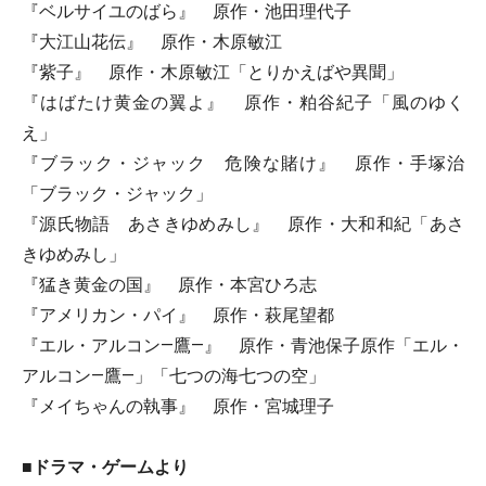
『ベルサイユのばら』 原作・池田理代子
『大江山花伝』 原作・木原敏江
『紫子』 原作・木原敏江「とりかえばや異聞」
『はばたけ黄金の翼よ』 原作・粕谷紀子「風のゆく
え」
『ブラック・ジャック 危険な賭け』 原作・手塚治
「ブラック・ジャック」
『源氏物語 あさきゆめみし』 原作・大和和紀「あさ
きゆめみし」
『猛き黄金の国』 原作・本宮ひろ志
『アメリカン・パイ』 原作・萩尾望都
『エル・アルコン―鷹―』 原作・青池保子原作「エル・
アルコン―鷹―」「七つの海七つの空」
『メイちゃんの執事』 原作・宮城理子
■ドラマ・ゲームより