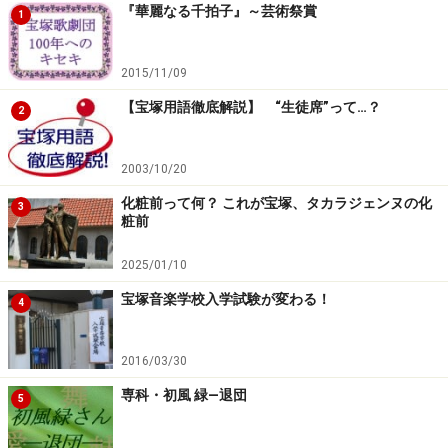
『華麗なる千拍子』～芸術祭賞
1
2015/11/09
【宝塚用語徹底解説】 “生徒席”って…？
2
2003/10/20
化粧前って何？ これが宝塚、タカラジェンヌの化
3
粧前
2025/01/10
宝塚音楽学校入学試験が変わる！
4
2016/03/30
専科・初風 緑―退団
5