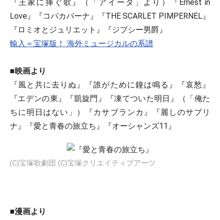
『王家に捧ぐ歌』（「アイーダ」より）『Ernest in
Love』『コパカバーナ』『THE SCARLET PIMPERNEL』
『ロミオとジュリエット』『ジプシー男爵』
輸入＝宝塚版！ 海外ミュージカルの系譜
■映画より
『風と共に去りぬ』『誰がために鐘は鳴る』『哀愁』
『エデンの東』『凱旋門』『凍てついた明日』（「俺た
ちに明日はない」）『カサブランカ』『麗しのサブリ
ナ』『愛と青春の旅立ち』『オーシャンズ11』
(C)宝塚歌劇団 (C)宝塚クリエイティブアーツ
■漫画より