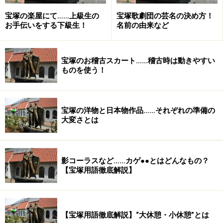
宝塚の楽屋にて……上級生の
宝塚歌劇団の芸名の決め方！
お手伝いをする下級生！
名前の由来など
宝塚のお稽古スカート……稽古時は動きやすい
ものを使う！
宝塚の洋物と日本物作品……それぞれの準備の
大変さとは
影コーラスなど……カゲ●●とはどんなもの？
【宝塚用語徹底解説】
【宝塚用語徹底解説】“大休憩・小休憩”とは