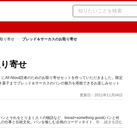
取り寄せ
ブレッド＆サーカスのお取り寄せ
取り寄せ
All About読者のためのお取り寄せセットを作っていただきました。限定
焼き菓子までブレッド＆サーカスのパンの魅力を堪能できるお楽しみセット
更新日：2011年11月04日
それをとりまく人々の物語など、bread+something good(パンと何
人の仕事と伝統文化。パンを愉しむ企画のコーディネイト、執筆多数。雑
...続きを読む