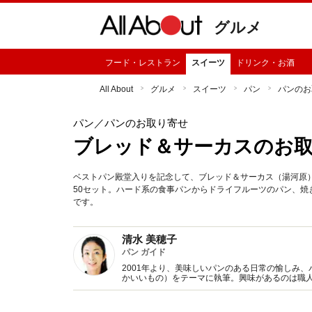
グルメ
フード・レストラン
スイーツ
ドリンク・お酒
All About
グルメ
スイーツ
パン
パンのお
パン
／パンのお取り寄せ
ブレッド＆サーカスのお
ベストパン殿堂入りを記念して、ブレッド＆サーカス（湯河原）に
50セット。ハード系の食事パンからドライフルーツのパン、
です。
清水 美穂子
パン ガイド
2001年より、美味しいパンのある日常の愉しみ、パンと
かいいもの）をテーマに執筆。興味があるのは職
誌、書籍にて活動中。