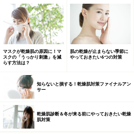
乾燥の原因として圧倒的に多いのが、間違ったスキンケ
アによるもの。きちんとお手入れしているつもりでも、
実は方法が間違っていた……というのはよくあることなの
です。
たとえば、スキンケアの基本ステップである洗顔では、
マスクが乾燥肌の原因に！マ
肌の乾燥が止まらない季節に
多くの人が必要な皮脂まで落とし過ぎる傾向にありま
スクの「うっかり刺激」を減
やっておきたい6つの対策
らす方法は？
す。私たちの肌の表面を覆っている皮脂膜は、皮脂と汗
が混ざり合ってできた天然の保湿成分。洗顔の回数が多
すぎたり、洗浄力の強い洗顔料を使っていると、大切な
知らないと損する！乾燥肌対策ファイナルアン
皮脂膜まで洗い流してしまいます。ゴシゴシこすって刺
サー
激を与えるのもNG。
そしてもちろん、その後のスキンケアも重要です。保湿
乾燥肌診断＆冬が来る前にやっておきたい乾燥
肌対策
は化粧水をたっぷり塗れば良いと思っていたら、それは
大きな間違い！ 化粧水は成分のほとんどが水分。最後に