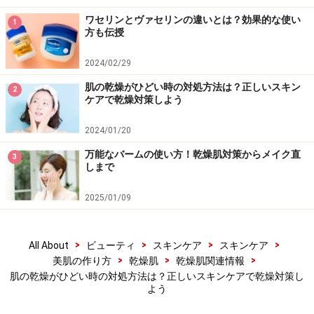
洗顔後や入浴後は、肌の水分がどんどん蒸発して逃げて
ワセリンとヴァセリンの違いとは？効果的な使い
1
方も伝授
いきます。一分一秒を惜しむつもりで、直ちに水分補給
を。
2024/02/29
化粧水はただ“つける”のではなく、“浸透させる”つもりで
肌の乾燥がひどい時の対処方法は？正しいスキン
2
ケアで乾燥対策しよう
ケアを。両手で顔を包み込むようにしてなじませるハン
ドプレスも効果的です。乾燥しやすい目元や口元は重ね
2024/01/20
づけを。
万能なバームの使い方！乾燥肌対策からメイク直
3
しまで
肌を手でパンパンと叩いて刺激を与えるようなパッティ
ングは、乾燥肌の人はなるべく避けましょう。
2025/01/09
シートマスクの長時間の使用はかえって肌の乾燥を招く
ことも。10分以内を目安に、シートが乾いてきたら外す
>
>
>
>
All About
ビューティ
スキンケア
スキンケア
ようにしましょう。
>
>
>
美肌の作り方
乾燥肌
乾燥肌関連情報
肌の乾燥がひどい時の対処方法は？正しいスキンケアで乾燥対策し
よう