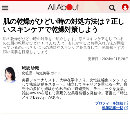
肌の乾燥がひどい時の対処方法は？正し
いスキンケアで乾燥対策しよう
肌の乾燥がひどい時の対策をご紹介します。毎日スキンケアをしている
のに肌の乾燥がひどい！ そんな人は、もしかするとお手入れ方法が間違
っているのかも？ いつもの洗顔やスキンケアを見直して、乾燥知らずの
潤い美肌を目指しましょう！
更新日：
2024年01月20日
城後 紗織
化粧品・時短美容 ガイド
美容ジャーナリスト。大学在学中より、女性誌編集スタッフと
して執筆活動をスタート。独立してキャリアを重ねる一方、育
児中の多忙な経験から独自の「時短美容」テクニックを提唱。
雑誌やWebを通じて実用的な美容情報を発信中。著書に「時短
メイクbeauty」がある。
プロフィール詳細
執筆記事一覧