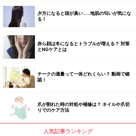
程度のぬるま湯で行いましょう。
夕方になると頭が臭い……地肌の匂いが気にな
シャワーで一気に洗い流すのもNG。水圧が予想以上に肌
る！
に負担をかける場合もあります。手でぬるま湯をすく
い、そっと肌にかけるようにして。
赤ら顔は冬になるとトラブルが増える？ 対策
とNGケアとは
乾燥肌スキンケア2：化粧水でたっぷり水分
補給
チークの適量って一体どれくらい？ 動画で確
認！
肌の乾燥を防ぐ大切な役割を果たしているのが、表皮の
一番外側にある角質層。ラップ一枚ほどの薄さといわれ
るこの角質層を水分で満たすことこそが、潤い美肌への
爪が割れた時の対処や補修は？ ネイルや爪切
りでのケア方法
近道です。
化粧水は、ヒアルロン酸やコラーゲン、セラミドなど水
人気記事ランキング
分保持力の高い成分を配合したものを選びましょう。