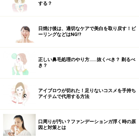
する？
予備洗いやすすぎはぬるま湯で！
洗顔の目的は、余分な皮脂や古い角質を落とし、肌を清
潔に保つことにあります。肌に必要な潤いまで奪ってし
日焼け後は、適切なケアで美白を取り戻す！ピ
ーリングなどはNG!?
まわないよう、最大限の注意を払いましょう。
基本的には朝、夜の2回で十分です。
正しい鼻毛処理のやり方……抜くべき？ 剃るべ
皮脂を取り過ぎない、マイルドな洗浄力の洗顔料を選び
き？
ましょう。
最も避けたいのが“摩擦”です。洗顔料を十分に泡立てた
ら、たっぷりの泡を顔全体にのせ、肌の上で転がすよう
アイブロウが切れた！足りないコスメを手持ち
アイテムで代用する方法
にして洗いましょう。指と顔の間に泡のクッションを狭
んでいるような感覚で。ゴシゴシこするのはNG。
熱いお湯を使って洗顔すると、肌に必要な油分まで洗い
口周りが汚い？ファンデーションガ浮く時の原
落としてしまう上に水分が蒸発しやすくなり、乾燥を招
因と対策とは
きます。肌に泡をのせる前の予備洗いやすすぎは、人肌