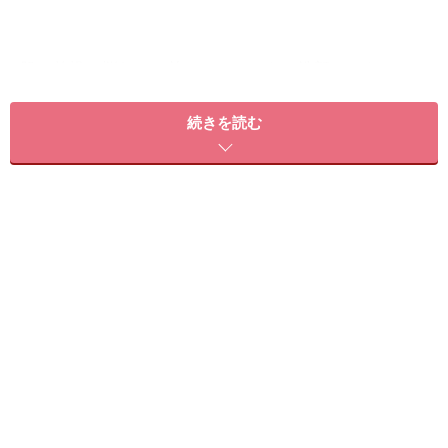
肌の乾燥に悩むその前に！ いつもの洗顔やスキンケア
をもう一度見直し、正しい方法を身につけましょう。
続きを読む
＜目次＞
乾燥肌対策には、正しい洗顔とスキンケアが重要！
乾燥肌スキンケア1：落としすぎない洗顔
乾燥肌スキンケア2：化粧水でたっぷり水分補給
乾燥肌スキンケア3：乳液やクリームなどの油分でフタをする
肌の乾燥がひどいときの対策は、スキンケアを見直すこと！