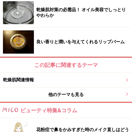
しっかりと油分でフタをしないと、たっぷりつけてもす
乾燥肌対策の必需品！ オイル美容でしっとり
ぐに蒸発してしまいます。また、強すぎるパッティング
やわらか
や、シートマスクの長時間の使用がかえって逆効果にな
ることも。
良い香りと潤いを与えてくれるリップバーム
肌が本来持っている水分保持力をアップさせる洗顔やス
キンケアを身につけて、潤い美肌を手に入れましょう！
この記事に関連するテーマ
乾燥肌対策には、正しい洗顔とスキンケアが何よりも大
切です。以下の3つのステップを実践してみてくださ
乾燥肌関連情報
い。
他のテーマも見る
ビューティ特集&コラム
乾燥肌スキンケア1：落としすぎない洗顔
花粉症で鼻をかみすぎた時のメイク直しはどう