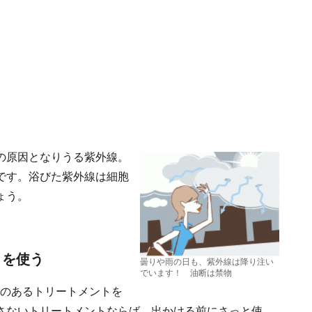
の原因となりうる紫外線。
です。浴びた紫外線は細胞
ょう。
トを使う
曇りや雨の日も、紫外線は降り注い
でいます！ 油断は禁物
果のあるトリートメントを
さないトリートメントならば、出かける前にさっと使