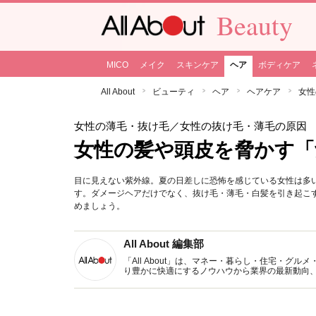
Beauty
MICO
メイク
スキンケア
ヘア
ボディケア
All About
ビューティ
ヘア
ヘアケア
女性
女性の薄毛・抜け毛
／女性の抜け毛・薄毛の原因
女性の髪や頭皮を脅かす「
目に見えない紫外線。夏の日差しに恐怖を感じている女性は多
す。ダメージヘアだけでなく、抜け毛・薄毛・白髪を引き起こ
めましょう。
All About 編集部
「All About」は、マネー・暮らし・住宅・
り豊かに快適にするノウハウから業界の最新動向
イトです。