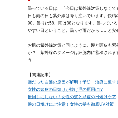
曇っている日は、「今日は紫外線対策しなくて
日も雨の日も紫外線は降り注いでいます。快晴の
90、曇りは58、雨は38となります。曇って
やすい日ということ。曇りや雨だから……と安
お肌の紫外線対策と同じように、髪と頭皮も紫
か？ 紫外線のダメージは細胞内に蓄積されま
う！
【関連記事】
謎だった白髪の原因が解明！予防・治療に道す
女性の頭皮の日焼けが抜け毛の原因に!?
後回しにしない！女性の髪と頭皮の日焼けケア
髪の日焼けにご注意！女性の髪も徹底UV対策