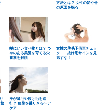
法
方法とは？ 女性の髪やせ
の原因を探る
髪にいい食べ物とは？ つ
女性の薄毛予備軍チェッ
やのある美髪を育てる栄
ク……抜け毛サインを見
養素を解説
逃すな！
り
汗が薄毛や抜け毛を進
一枚
行？ 猛暑を乗りきるヘア
ケア