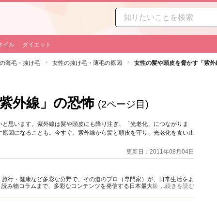
ネイル
ダイエット
の薄毛・抜け毛
女性の抜け毛・薄毛の原因
女性の髪や頭皮を脅かす「紫外
紫外線」の恐怖
(2ページ目)
いと思います。紫外線は髪や頭皮にも降り注ぎ、「光老化」につながりま
す原因になることも。今すぐ、紫外線から髪と頭皮を守り、光老化を食い止
更新日：2011年08月04日
グルメ・旅行・健康など多彩な分野で、その道のプロ（専門家）が、日常生活をよ
、読み物コラムまで、多彩なコンテンツを発信する日本最大級の総合情報サ
...続きを読む