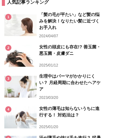
人気記事ランキング
「髪の毛が平たい」など髪の悩
1
みを解決！なりたい髪に近づく
お手入れ
2024/04/07
女性の頭皮にも存在!? 善玉菌・
2
悪玉菌・皮膚ダニ
2025/01/12
生理中はパーマがかかりにく
3
い？ 月経周期に合わせたヘアケ
ア
2023/03/20
女性の薄毛は知らないうちに進
4
行する！ 対処法は？
2025/01/20
汗が薄毛や抜け毛を進行？ 猛暑