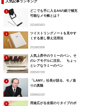
人気記事ランキング
どこでも手に入るA4の紙で補充
1
可能なメモ帳とは？
2018/03/03
ツイストリングノートを見やす
2
くする差し替え活用法
2018/03/09
人気上昇中のラミーのペン。そ
3
のレアモデルに注目。 ちょっ
とレアなラミーのペン
2005/07/29
「LAMY」社長が語る、モノ造
4
りの真髄
2006/02/20
用途広がる全面のりタイプのポ
5