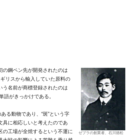
初の鋼ペン先が開発されたのは
でイギリスから輸入していた原料の
いう名前が商標登録されたのは
た単語がきっかけである。
力のある動物であり、“斑”という字
文具に相応しいと考えたのであ
区の工場が全焼するという不運に
ゼブラの創業者、石川徳松