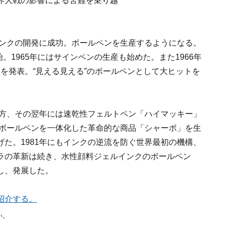
界大戦の影響による苦難を乗り越
インクの開発に成功。ボールペンを生産するようになる。
。1965年にはサインペンの生産も始めた。また1966年
0」を発表。“見える見える”のボールペンとして大ヒットを
一方、その翌年には速乾性フェルトペン「ハイマッキー」
とボールペンを一体化した革命的な商品「シャーボ」を生
た。1981年にもインクの逆流を防ぐ世界最初の機構、
ラの革新は続き、水性顔料ジェルインクのボールペン
し、発展した。
紹介する。
い。