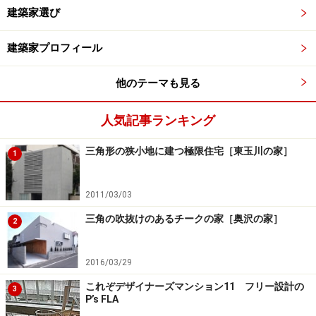
建築家選び
建築家プロフィール
他のテーマも見る
人気記事ランキング
三角形の狭小地に建つ極限住宅［東玉川の家］
1
2011/03/03
三角の吹抜けのあるチークの家［奥沢の家］
2
2016/03/29
これぞデザイナーズマンション11 フリー設計の
3
P’s FLA