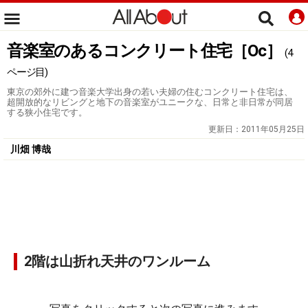
音楽室のあるコンクリート住宅［Oc］
(4
ページ目)
東京の郊外に建つ音楽大学出身の若い夫婦の住むコンクリート住宅は、
超開放的なリビングと地下の音楽室がユニークな、日常と非日常が同居
する狭小住宅です。
更新日：
2011年05月25日
川畑 博哉
2階は山折れ天井のワンルーム