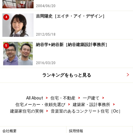
2004/06/20
吉岡陽史［エイチ・アイ・デザイン］
4
2012/05/18
納谷学+納谷新［納谷建築設計事務所］
5
2016/03/20
ランキングをもっと見る
>
>
>
All About
住宅・不動産
一戸建て
>
>
住宅メーカー・依頼先選び
建築家・設計事務所
>
建築家住宅の実例
音楽室のあるコンクリート住宅［Oc］
会社概要
採用情報