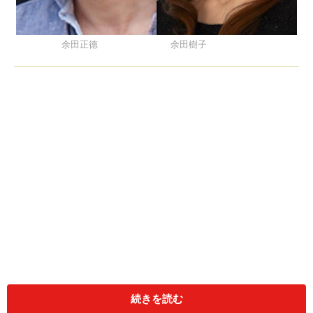
余田正徳 余田樹子
続きを読む
余田正徳 [Yoda Masanori]