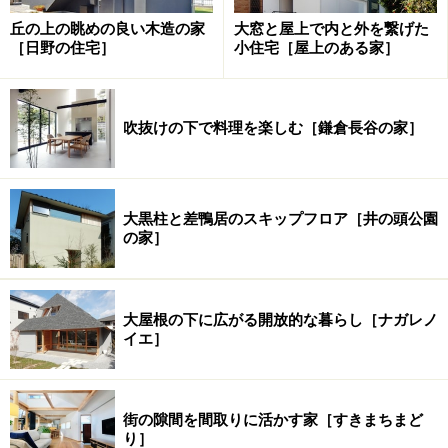
2
延床面積：
133.96m
丘の上の眺めの良い木造の家
大窓と屋上で内と外を繋げた
設計・監
YODAアーキテクツ／余田正徳 余
［日野の住宅］
小住宅［屋上のある家］
理：
田樹子
構造設計：
スタジオ創
吹抜けの下で料理を楽しむ［鎌倉長谷の家］
所在地：
東京都世田谷区
◆［4層の家］Top
構造・規模：
木造 地上3階
大黒柱と差鴨居のスキップフロア［井の頭公園
の家］
竣工年月：
2010年6月
2
敷地面積：
55.00m
2
大屋根の下に広がる開放的な暮らし［ナガレノ
建築面積：
32.84m
イエ］
2
延床面積：
86.22m
設計・監理：
YODAアーキテクツ／余田正徳
街の隙間を間取りに活かす家［すきまちまど
り］
※記事内容は執筆時点のものです。最新の内容をご確認くださ