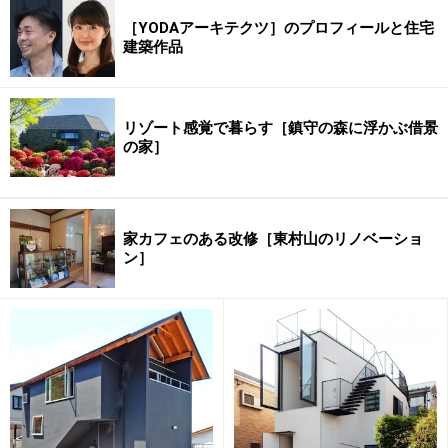
［YODAアーキテクツ］のプロフィールと住宅
建築作品
リゾート感覚で暮らす［鎮守の森に浮かぶ借景
の家］
これまで登場したYODAアーキテクツの住宅
家カフェのある改修［東村山のリノベーショ
ン］
所在地：
東京都文京区
◆［鎮守の森に浮
構造・規
木造 地上3階
かぶ
借景の家］Top
模：
竣工年月：
2017年9月
2
敷地面積：
74.65m
2
建築面積：
44.72m