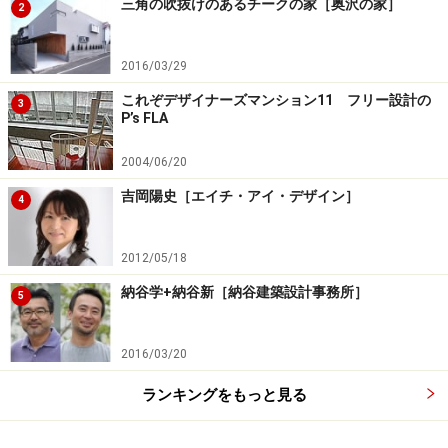
三角の吹抜けのあるチークの家［奥沢の家］
2
2016/03/29
これぞデザイナーズマンション11 フリー設計の
3
P’s FLA
2004/06/20
吉岡陽史［エイチ・アイ・デザイン］
4
2012/05/18
納谷学+納谷新［納谷建築設計事務所］
5
2016/03/20
ランキングをもっと見る