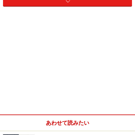
1971年 東京都生まれ
1998年 法政大学大学院修士課程修了
1998～2006年 株式会社レーモンド設計事務所勤務
2010年 余田正徳建築設計事務所設立
2015年 株式会社YODAアーキテクツとして法人化
余田樹子[Yoda Motoko]
2015年 YODAアーキテクツ
あわせて読みたい