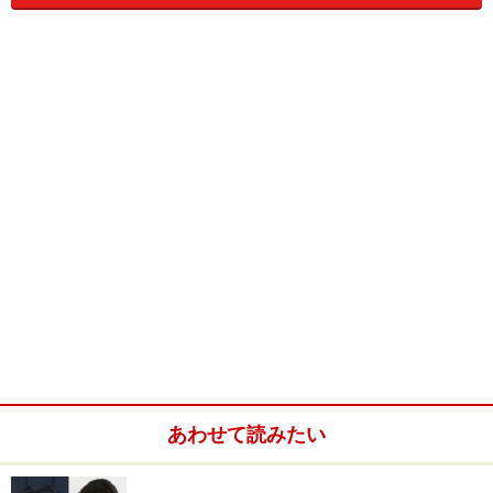
1990-94年 安藤忠雄建築研究所勤務
1994年 ICU一級建築士事務所共同設立
2002-03年 文化庁新進芸術家海外留学制度研修により
フィレンツェ大学留学
2005年 有限会社ICU一級建築士事務所に改組
東京オフィスを開設
2008年～ 奈良女子大学住環境学科准教授
2010年 事務所を東京に移転
これまで登場した長田直之／ICUの住宅
所在地：
東京都国分寺市
◆［Oc］ Top
構造・規模：
RC造地下1階+地上2階
竣工年月：
2010年8月
あわせて読みたい
2
敷地面積：
100.07m
2