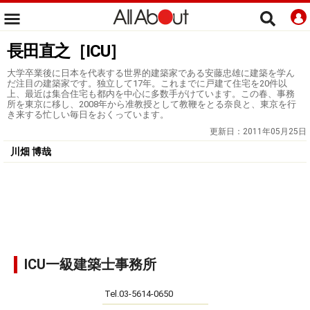
長田直之［ICU］
大学卒業後に日本を代表する世界的建築家である安藤忠雄に建築を学ん
だ注目の建築家です。独立して17年。これまでに戸建て住宅を20件以
上、最近は集合住宅も都内を中心に多数手がけています。この春、事務
所を東京に移し、2008年から准教授として教鞭をとる奈良と、東京を行
き来する忙しい毎日をおくっています。
更新日：
2011年05月25日
川畑 博哉
ICU一級建築士事務所
Tel.03-5614-0650