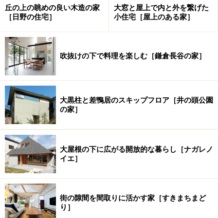
丘の上の眺めの良い木造の家
大窓と屋上で内と外を繋げた
［日野の住宅］
小住宅［屋上のある家］
吹抜けの下で料理を楽しむ［鎌倉長谷の家］
大黒柱と差鴨居のスキップフロア［井の頭公園
の家］
大屋根の下に広がる開放的な暮らし［ナガレノ
イエ］
街の隙間を間取りに活かす家［すきまちまど
り］