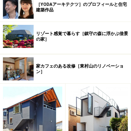
建築面積：
39.90m
［YODAアーキテクツ］のプロフィールと住宅
2
建築作品
延床面積：
95.12m
設計：
長田直之／ICU
リゾート感覚で暮らす［鎮守の森に浮かぶ借景
の家］
家カフェのある改修［東村山のリノベーショ
ン］
※記事内容は執筆時点のものです。最新の内容をご確認くださ
い。