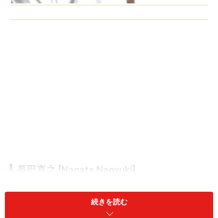
長田直之 [Nagata Naoyuki]
1968年 愛知県名古屋市生まれ
続きを読む
1986年 福井大学工学部建築学科卒業