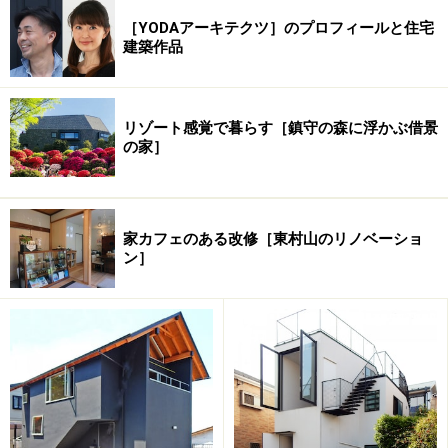
［YODAアーキテクツ］のプロフィールと住宅
建築作品
リゾート感覚で暮らす［鎮守の森に浮かぶ借景
の家］
家カフェのある改修［東村山のリノベーショ
ン］
1. 北西側からの見た外観。亜鉛メッキ仕上げの鉄板で縁
取られた大きな窓が特徴的。