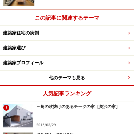
◆建築家プロフィールと建築データ
この記事に関連するテーマ
建築家住宅の実例
建築家選び
※記事内容は執筆時点のものです。最新の内容をご確認くださ
い。
建築家プロフィール
他のテーマも見る
次のページへ
1
/
5
人気記事ランキング
三角の吹抜けのあるチークの家［奥沢の家］
1
2016/03/29