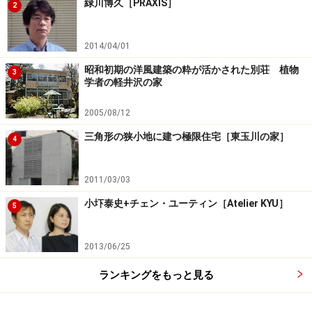
緑川博久［PRAXIS］
2
2014/04/01
昭和初期の洋風建築の粋が活かされた別荘 植物
3
学者の軽井沢の家
2005/08/12
三角形の狭小地に建つ極限住宅［東玉川の家］
4
2011/03/03
小圷泰史+チェン・ユーティン［Atelier KYU］
5
2013/06/25
ランキングをもっと見る