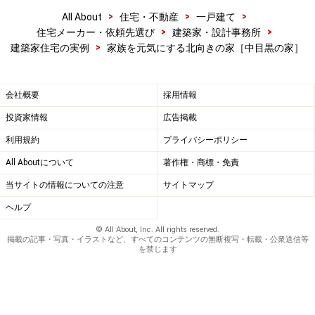
>
>
>
All About
住宅・不動産
一戸建て
>
>
住宅メーカー・依頼先選び
建築家・設計事務所
>
建築家住宅の実例
家族を元気にする北向きの家［中目黒の家］
会社概要
採用情報
投資家情報
広告掲載
利用規約
プライバシーポリシー
All Aboutについて
著作権・商標・免責
当サイトの情報についての注意
サイトマップ
ヘルプ
© All About, Inc. All rights reserved.
掲載の記事・写真・イラストなど、すべてのコンテンツの無断複写・転載・公衆送信等
を禁じます