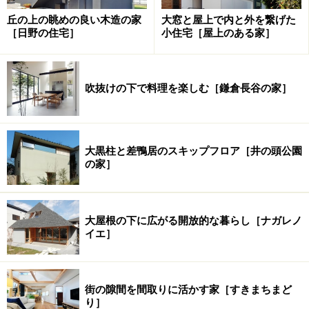
2. 北東側からの見た外観。
丘の上の眺めの良い木造の家
大窓と屋上で内と外を繋げた
3. ドアを開けると広めの玄関が現れる。右手は足元に間
［日野の住宅］
小住宅［屋上のある家］
接照明が付けられた玄関収納。
4. 廊下側から玄関を見返す。広めの玄関ポーチはテラコ
ッタタイル敷き。
吹抜けの下で料理を楽しむ［鎌倉長谷の家］
交通量の多い駒沢通りを曲がり、緩やかな勾配の道をさ
大黒柱と差鴨居のスキップフロア［井の頭公園
の家］
らに折れると、車1台がやっと通れる路地になります。
その先に白い壁が目を魅く3階建ての家が現れます。壁
には銀色の鉄板で縁取られた四角い窓がアクセントとな
大屋根の下に広がる開放的な暮らし［ナガレノ
っています。ガレージの隣には1段高くなったテラコッ
イエ］
タタイル敷きの玄関ポーチがあり、フロストガラスが嵌
め込まれた窓が通行人の視線を遮っています。広めのポ
ーチは、買い物やベビーカーの一時置き場としてとても
街の隙間を間取りに活かす家［すきまちまど
重宝です。
り］