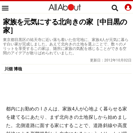
家族を元気にする北向きの家［中目黒の
家］
東京都目黒区の祐天寺に近い落ち着いた住宅地に、家族4人が元気に暮ら
す白い家が完成しました。あえて北向きの土地を選ぶことで、数々のメ
リットを享受するこの家は、随所に家族の気配を感じることができる空
間のアイデアが散りばめられていました。
更新日：
2012年10月02日
川畑 博哉
都内にお勤めの I さんは、家族4人が心地よく暮らせる家
を建てるにあたり、まず北向きの土地探しから始めまし
た。北側道路に面する家にすることで、道路斜線や高度