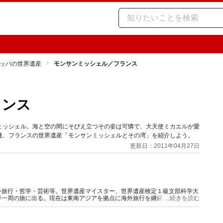
ッパの世界遺産
モンサンミッシェル／フランス
ランス
ミッシェル。海と空の間にそびえ立つその姿は可憐で、大天使ミカエルが愛
連、フランスの世界遺産「モンサンミッシェルとその湾」を紹介しよう。
更新日：2011年04月27日
外旅行・哲学・芸術等。世界遺産マイスター、世界遺産検定１級文部科学大
界一周の旅に出る。現在は東南アジアを拠点に海外旅行を継続しながらフリ
...続きを読む
0、世界遺産は約250に及ぶ。