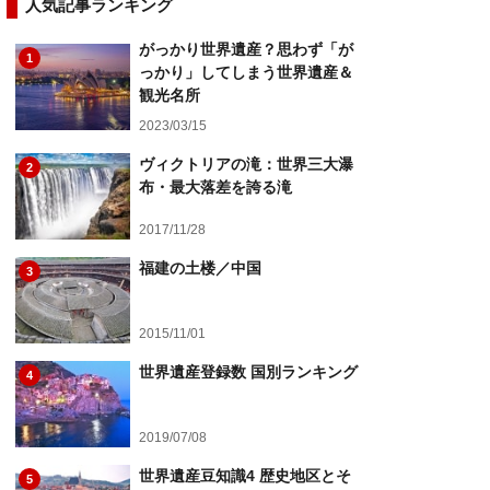
人気記事ランキング
がっかり世界遺産？思わず「が
1
っかり」してしまう世界遺産＆
観光名所
2023/03/15
ヴィクトリアの滝：世界三大瀑
2
布・最大落差を誇る滝
2017/11/28
福建の土楼／中国
3
2015/11/01
世界遺産登録数 国別ランキング
4
2019/07/08
世界遺産豆知識4 歴史地区とそ
5