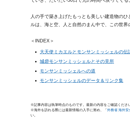
ていき、だいたい30日で元の時間へ戻ってくる
人の手で築き上げたもっとも美しい建造物のひ
ルは、海と空、人と自然のまん中で、この世界
＜INDEX＞
大天使ミカエルとモンサンミッシェルの伝
城砦モンサンミッシェルとその見所
モンサンミッシェルへの道
モンサンミッシェルのデータ＆リンク集
※記事内容は執筆時点のものです。最新の内容をご確認くださ
※海外を訪れる際には最新情報の入手に努め、「
外務省 海外
い。