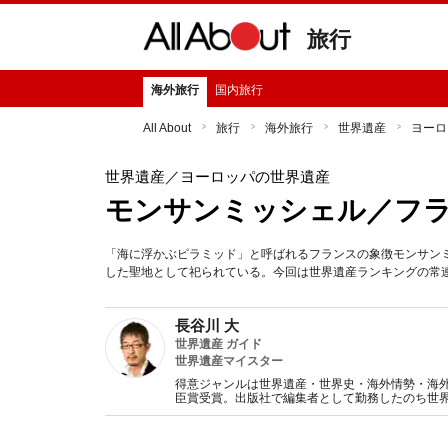
旅行
海外旅行
国内旅行
All About
旅行
海外旅行
世界遺産
ヨーロ
世界遺産
／ヨーロッパの世界遺産
モンサンミッシェル／フ
「海に浮かぶピラミッド」と呼ばれるフランスの象徴モンサン
した聖地として祀られている。今回は世界遺産ランキングの常
長谷川 大
世界遺産 ガイド
世界遺産マイスター
得意ジャンルは世界遺産・世界史・海外情勢・海
臣賞受賞。出版社で編集者として勤務したのち世
ーの編集者・ライターとして活動。訪問国数は約10