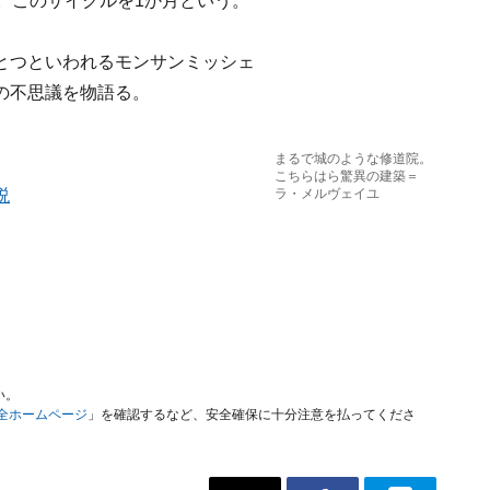
。このサイクルを1か月という。
とつといわれるモンサンミッシェ
の不思議を物語る。
まるで城のような修道院。
こちらはら驚異の建築＝
説
ラ・メルヴェイユ
い。
安全ホームページ
」を確認するなど、安全確保に十分注意を払ってくださ