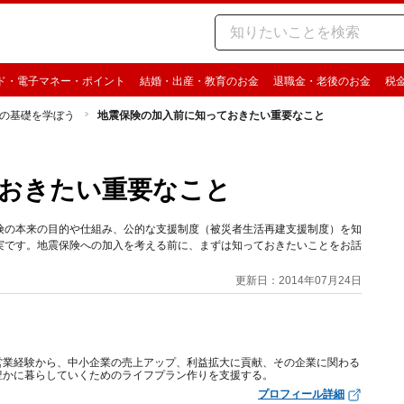
ド・電子マネー・ポイント
結婚・出産・教育のお金
退職金・老後のお金
税
の基礎を学ぼう
地震保険の加入前に知っておきたい重要なこと
おきたい重要なこと
険の本来の目的や仕組み、公的な支援制度（被災者生活再建支援制度）を知
実です。地震保険への加入を考える前に、まずは知っておきたいことをお話
更新日：2014年07月24日
営業経験から、中小企業の売上アップ、利益拡大に貢献、その企業に関わる
豊かに暮らしていくためのライフプラン作りを支援する。
プロフィール詳細