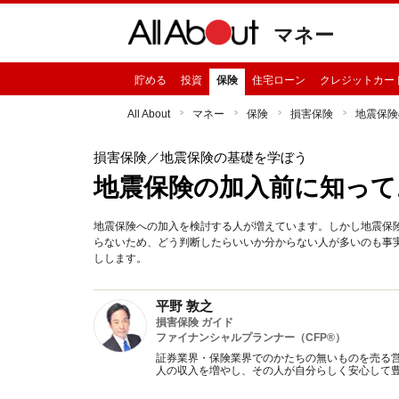
マネー
貯める
投資
保険
住宅ローン
クレジットカー
All About
マネー
保険
損害保険
地震保険
損害保険
／地震保険の基礎を学ぼう
地震保険の加入前に知って
地震保険への加入を検討する人が増えています。しかし地震保
らないため、どう判断したらいいか分からない人が多いのも事
しします。
平野 敦之
損害保険 ガイド
ファイナンシャルプランナー（CFP®）
証券業界・保険業界でのかたちの無いものを売る
人の収入を増やし、その人が自分らしく安心して