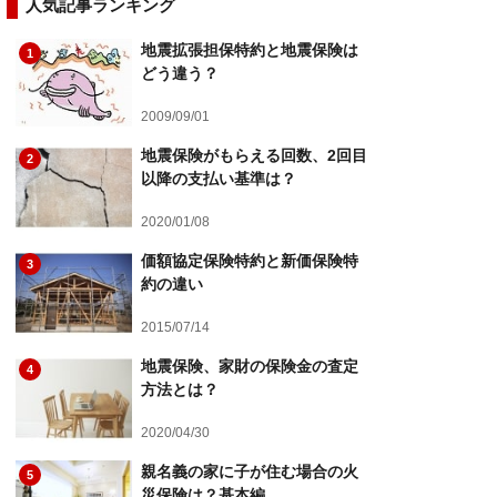
人気記事ランキング
地震拡張担保特約と地震保険は
1
どう違う？
2009/09/01
地震保険がもらえる回数、2回目
2
以降の支払い基準は？
2020/01/08
価額協定保険特約と新価保険特
3
約の違い
2015/07/14
地震保険、家財の保険金の査定
4
方法とは？
2020/04/30
親名義の家に子が住む場合の火
5
災保険は？基本編