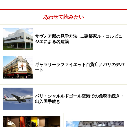
あわせて読みたい
サヴォア邸の見学方法……建築家ル・コルビュ
ジエによる名建築
ギャラリーラファイエット百貨店／パリのデパ
ート
1993年に現社長であるオルデーグループによりラデュレ
は買収され、シャンゼリゼ通りやプランタン・デパート
をはじめとしたパリ市内に次々と支店をオープン、更に
パリ・シャルルドゴール空港での免税手続き・
出入国手続き
は日本を含めた世界に進出することに成功しています。
現在のラデュレのサロンドテは、王朝風のインテリアを
基調としたブルジョワな雰囲気漂う空間となっており、