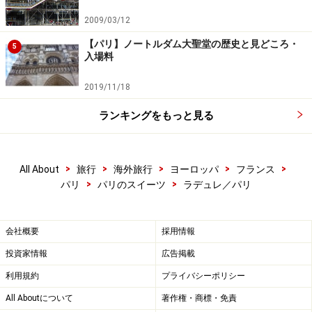
各方面とのコラボにも注目
2009/03/12
【パリ】ノートルダム大聖堂の歴史と見どころ・
5
入場料
マルニとのコラボマカロンはゴールド
2019/11/18
ラデュレは、「マリー・アントワネット」や「アリス・
イン・ワンダーランド」など映画とのコラボも記憶に新
ランキングをもっと見る
しいですね。2009年にはヴェルサイユ宮殿店がオープン
したので、マリー・アントワネットが住んでいた場所で
>
>
>
>
>
彼女の気分になってマカロンを味わってみるのもオツか
All About
旅行
海外旅行
ヨーロッパ
フランス
>
>
パリ
パリのスイーツ
ラデュレ／パリ
も。
そして、ファッションブランドとのコラボにも注目で
会社概要
採用情報
す。過去にはイタリアブランド、マルニや靴ブランド、
投資家情報
広告掲載
ルブタンとコラボしたスペシャルマカロン＆パッケージ
利用規約
プライバシーポリシー
も好評でした。
All Aboutについて
著作権・商標・免責