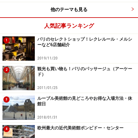
ケーキや、カップに入ったモンブランはラデュレのオリ
他のテーマも見る
ジナリティが詰まったスイーツ。他にも、ルームキャン
ドルや、ティーセットなどラデュレファンなら欲しくな
人気記事ランキング
るメゾンオリジナルの雑貨も充実しています。
パリのセレクトショップ！レクレルール・メルシ
1
ーなど6店舗紹介
2019/11/20
観光も買い物も！パリのパッサージュ（アーケー
2
ド）
2011/01/25
ルーブル美術館の見どころやお得な入場方法・休
3
館日
2018/01/31
欧州最大の近代美術館ポンピドー・センター
4