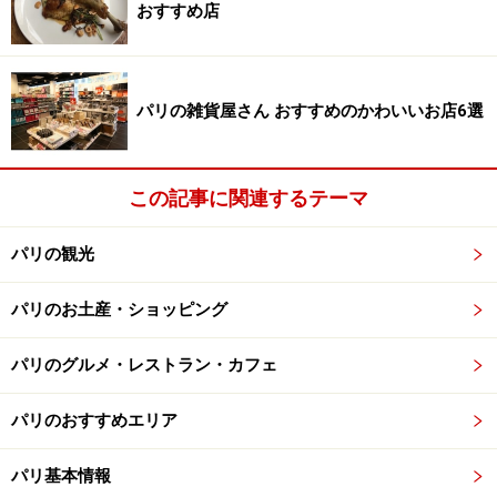
というほどメゾンの看板商品となっており、大小のサイ
おすすめ店
ズがありますが、フレーバーの種類も多くメジャーなの
はプチサイズのほう。
パリの雑貨屋さん おすすめのかわいいお店6選
チョコレート、バニラ、キャラメル、ピスタチオ、フラ
ンボワーズなど定番のフレーバーから、ショコラ・パッ
ション（パッションフルーツのアーモンドメレンゲ生地
この記事に関連するテーマ
にチョコレートのクリーム。おすすめ！）やマロンなど
季節限定のフレーバーにも要注目。日本にもお店があり
パリの観光
ますが、フランスと若干品揃えが違うのでフランスにし
パリのお土産・ショッピング
か置いていないフレーバーを是非試してみて下さい。
パリのグルメ・レストラン・カフェ
パティスリー、ブーランジュリー、それか
パリのおすすめエリア
ら雑貨も
パリ基本情報
イスパハン、ディヴァンなど、フルーツを生地で挟んだ