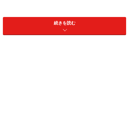
パリ初のサロンドテ
続きを読む
優雅な気分でお茶を (c) Paris Tourist Office - Photographe :
MarcBertrand
ラデュレの歴史は1862年に遡ります。製粉業者だったラ
デュレ氏が現在のマドレーヌ本店があるロワイヤル通り
にブーランジュリーを開いたのが始まり。その後起きた
火災によりパティスリーとして生まれ変わり、パリ万博
をきっかけに新しい社交場を求めていた女性たちのため
に、カフェとパティスリーを融合させた新しいタイプの
お店であるパリ初のサロンドテをオープンさせました。