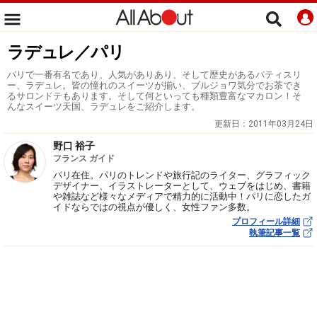
ラデュレ／パリ
パリで一番有名であり、人気がありあり、そして歴史があるパティスリ
ー、ラデュレ。皆の憧れのスイーツが揃い、ブルジョワ気分でお茶でき
るサロンドテもあります。そして何といっても種類豊富なマカロン！そ
んなスイーツ天国、ラデュレをご紹介します。
更新日：
2011年03月24日
野口 裕子
フランス ガイド
パリ在住。パリのトレンドや旅行記のライター、グラフィック
デザイナー、イラストレーターとして、ウェブをはじめ、書籍
や雑誌など様々なメディアで精力的に活動中！パリに恋したガ
イドならではの視点が優しく、女性ファン多数。
プロフィール詳細
執筆記事一覧