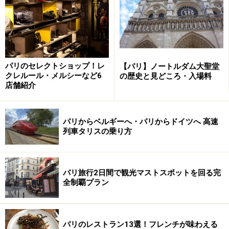
裕福なマダムや外国人観光客たちでいつも賑わっていま
す。
パリのセレクトショップ！レ
【パリ】ノートルダム大聖堂
初のマカロン・パリジャン
クレルール・メルシーなど6
の歴史と見どころ・入場料
店舗紹介
ラデュレのマカロンは絶品 (c) Paris Tourist Office -
パリからベルギーへ・パリからドイツへ 高速
Photographe : MarcBertrand
列車タリスの乗り方
フレーバーのついたクリームをアーモンドやメレンゲを
使った繊細な食感と味を持つ生地で挟んだ丸い形のカラ
パリ旅行2日間で観光マストスポットを回る完
フルなお菓子。これがマカロン・パリジャンであり、ラ
全制覇プラン
デュレが最初に開発しました。
ラデュレといえばマカロン、マカロンといえばラデュレ
パリのレストラン13選！フレンチが味わえる