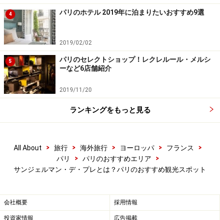
パリのホテル 2019年に泊まりたいおすすめ9選
4
高級ブランドが集まるグルネル通りと交差するフール通
りは、トレンド感あるカジュアルなブティックが並んで
2019/02/02
いる通り。ここのショーウインドウを見れば、パリの今
パリのセレクトショップ！レクレルール・メルシ
の流行がわかります。マージュやマヌーシュなど若者に
5
ーなど6店舗紹介
絶大な人気を誇るカジュアルブランドのほか、バレリー
ナシューズで知られるレペットもあり、素敵なディスプ
2019/11/20
レイに足を止める人も。おしゃれに敏感な人にぜひ訪れ
ランキングをもっと見る
て欲しい通りです。
＜DATA＞
>
>
>
>
>
All About
旅行
海外旅行
ヨーロッパ
フランス
■rue du Four
>
>
パリ
パリのおすすめエリア
サンジェルマン・デ・プレとは？パリのおすすめ観光スポット
アクセス：St-Sulpice（メトロ4）より徒歩1分
会社概要
採用情報
投資家情報
広告掲載