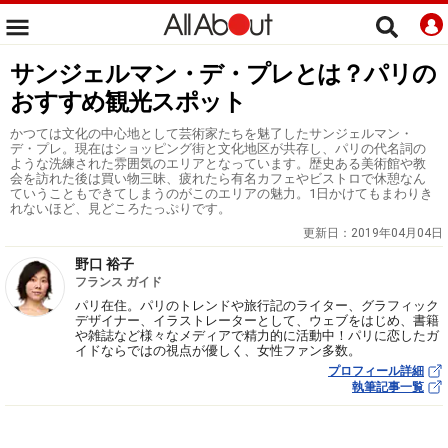
サンジェルマン・デ・プレとは？パリの
おすすめ観光スポット
かつては文化の中心地として芸術家たちを魅了したサンジェルマン・
デ・プレ。現在はショッピング街と文化地区が共存し、パリの代名詞の
ような洗練された雰囲気のエリアとなっています。歴史ある美術館や教
会を訪れた後は買い物三昧、疲れたら有名カフェやビストロで休憩なん
ていうこともできてしまうのがこのエリアの魅力。1日かけてもまわりき
れないほど、見どころたっぷりです。
更新日：
2019年04月04日
野口 裕子
フランス ガイド
パリ在住。パリのトレンドや旅行記のライター、グラフィック
デザイナー、イラストレーターとして、ウェブをはじめ、書籍
や雑誌など様々なメディアで精力的に活動中！パリに恋したガ
イドならではの視点が優しく、女性ファン多数。
プロフィール詳細
執筆記事一覧