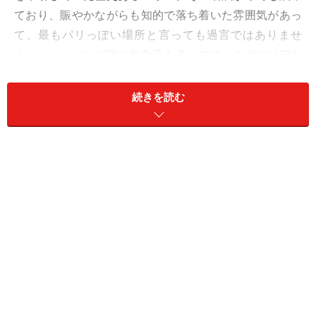
ており、賑やかながらも知的で落ち着いた雰囲気があっ
て、最もパリっぽい場所と言っても過言ではありませ
ん。ショッピング街や飲食店も多いので、このエリアだ
けで1日費やしても行き切れないほど、見どころがたく
さんつまっています。
続きを読む
サンジェルマン・デ・プレは、メトロ4番線のサンジェ
ルマン・デ・プレ駅を中心に東西に走るサンジェルマン
大通りの南北に広がる一帯を指します。サンジェルマン
大通りからセーヌ川にかけての北エリアはギャラリーや
カフェが多く知的で芸術的な空気が流れ、リュクサンブ
ール公園を中心とした南エリアは様々なお店が集中する
ショッピングエリアとなっています。