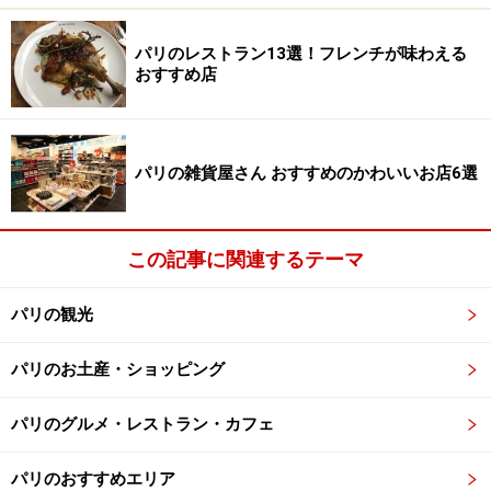
目的別、予算別に多種多様なお店が集まるショッピング天国
パリのレストラン13選！フレンチが味わえる
おすすめ店
サンジェルマン・デ・プレは、洋服のブティックや雑貨
店、ギャラリーなどそれぞれの特色を持つお店が同じ通
りに並んでいるのが特徴。好みや目的に合わせて通りを
パリの雑貨屋さん おすすめのかわいいお店6選
制覇していけば、効率のよい買い物がきっとできるは
ず。それでは、主なショッピング通りを紹介していきま
す。
この記事に関連するテーマ
パリの観光
高級ブランドが集まるグルネル通り
パリのお土産・ショッピング
パリのグルメ・レストラン・カフェ
右岸のモンテーニュ通りに比べ落ち着いた雰囲気
パリのおすすめエリア