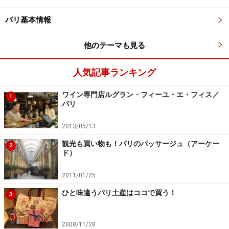
サンジェルマン・デ・プレ教会の南西に位置するグルネ
パリ基本情報
ル通りは、左岸のブランド通りとして知られています。
エルメスやプラダ、フェラガモ、サンローラン、ソニ
他のテーマも見る
ア・リキエルなどフランスのみならず海外の有名ブラン
ドも多く店を構えています。
人気記事ランキング
ワイン専門店ルグラン・フィーユ・エ・フィス／
＜DATA＞
1
パリ
■rue de Grenelle
アクセス：St-Sulpice（メトロ4）より徒歩1分
2013/05/13
観光も買い物も！パリのパッサージュ（アーケー
2
ド）
旬なカジュアルブランドならフール通り
2011/01/25
ひと味違うパリ土産はココで買う！
3
パリのトレンドをキャッチするならこの通り
2008/11/28