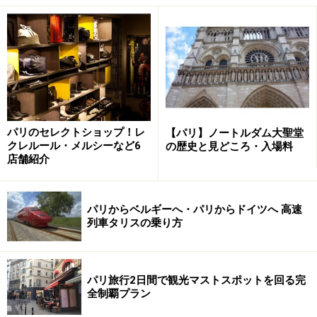
雑貨好きならサン・シュルピス通りへ
ギャラリーが並ぶセーヌ通り
食の宝庫、ビュッシ通り
サンジェルマン・デ・プレのおすすめ観光スポット
サンジェルマン・デ・プレのおすすめカフェ
パリのセレクトショップ！レ
【パリ】ノートルダム大聖堂
サンジェルマン・デ・プレのおすすめショッピング
クレルール・メルシーなど6
の歴史と見どころ・入場料
スポット
店舗紹介
サンジェルマン・デ・プレのおすすめホテル
パリからベルギーへ・パリからドイツへ 高速
列車タリスの乗り方
サンジェルマン・デ・プレおすすめショッ
ピング通り
パリ旅行2日間で観光マストスポットを回る完
全制覇プラン