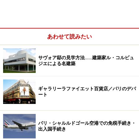
あわせて読みたい
サヴォア邸の見学方法……建築家ル・コルビュ
ジエによる名建築
＜目次＞
ギャラリーラファイエット百貨店／パリのデパ
ート
サンジェルマン・デ・プレおすすめショッピング通
り
高級ブランドが集まるグルネル通り
パリ・シャルルドゴール空港での免税手続き・
旬なカジュアルブランドならフール通り
出入国手続き
大型店が立ち並ぶ賑やかなレンヌ通り