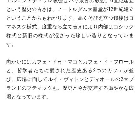
ェルマン・デ・プレ教会はパリ最古の教会。6世紀建立
という歴史の古さは、ノートルダム大聖堂が12世紀建立
ということからもわかります。高くそびえ立つ鐘楼はロ
マネスク様式、度重なる立て替えにより内部はゴシック
様式と新旧の様式が混ざった珍しい造りとなっていま
す。
向かいにはカフェ・ドゥ・マゴとカフェ・ド・フロール
と、哲学者たちに愛された歴史ある2つのカフェが並
び、広場に面してルイ・ヴィトンとディオールの2大ブ
ランドのブティックも。歴史と今が交差する賑やかな広
場となっています。