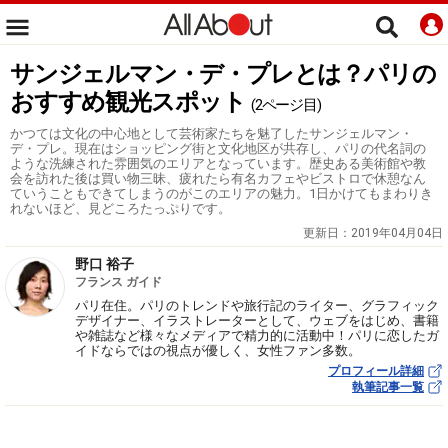
サンジェルマン・デ・プレとは？パリの
おすすめ観光スポット
(2ページ目)
かつては文化の中心地として芸術家たちを魅了したサンジェルマン・
デ・プレ。現在はショッピング街と文化地区が共存し、パリの代名詞の
ような洗練された雰囲気のエリアとなっています。歴史ある美術館や教
会を訪れた後は買い物三昧、疲れたら有名カフェやビストロで休憩なん
ていうこともできてしまうのがこのエリアの魅力。1日かけてもまわりき
れないほど、見どころたっぷりです。
更新日：
2019年04月04日
野口 裕子
フランス ガイド
パリ在住。パリのトレンドや旅行記のライター、グラフィック
デザイナー、イラストレーターとして、ウェブをはじめ、書籍
や雑誌など様々なメディアで精力的に活動中！パリに恋したガ
イドならではの視点が優しく、女性ファン多数。
プロフィール詳細
執筆記事一覧