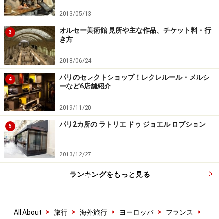
2013/05/13
オルセー美術館 見所や主な作品、チケット料・行
3
き方
2018/06/24
パリのセレクトショップ！レクレルール・メルシ
4
ーなど6店舗紹介
2019/11/20
パリ2カ所の ラトリエ ドゥ ジョエル ロブション
5
2013/12/27
ランキングをもっと見る
>
>
>
>
>
All About
旅行
海外旅行
ヨーロッパ
フランス