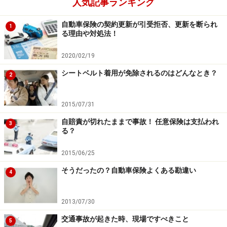
人気記事ランキング
自動車保険の契約更新が引受拒否、更新を断られ
1
る理由や対処法！
2020/02/19
シートベルト着用が免除されるのはどんなとき？
2
2015/07/31
自賠責が切れたままで事故！ 任意保険は支払われ
3
る？
2015/06/25
そうだったの？自動車保険よくある勘違い
4
2013/07/30
交通事故が起きた時、現場ですべきこと
5