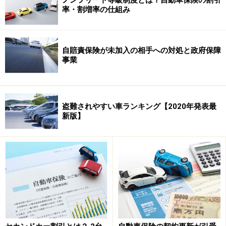
率・割増率の仕組み
も演出できます。
■サービス提供条件
自賠責保険が未加入の相手への対処と政府保障
ロードサービスを受けるための条件が設けられているこ
事業
とがあります。一般車両保険の付帯が条件であるサービ
スや、自宅からの距離により制限されるサービスもある
ので確認しましょう。
盗難されやすい車ランキング【2020年発表最
新版】
■レッカー移動
自走できなくなった車をレッカー移動するサービスで
す。サービス対象の距離が各社で異なります。現場から
保険会社指定修理工場への移動なのか、自分が指定する
修理工場への移動かで、サービス対象の距離が異なりま
す。保険会社指定修理工場への移動の場合は、「距離無
制限」が標準になりつつあります。