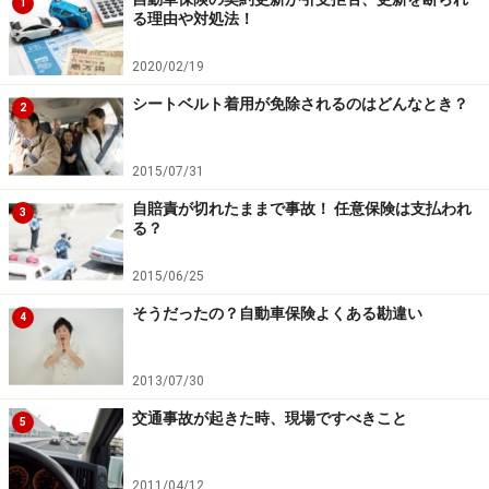
1
る理由や対処法！
次のページでは「ロードサービスは最後の決め手に」を
2020/02/19
紹介します。
シートベルト着用が免除されるのはどんなとき？
2
※記事内容は執筆時点のものです。最新の内容をご確認くださ
い。
本記事の内容は一般的な情報提供を目的としており、特定の金融
2015/07/31
商品や投資行動を推奨するものではありません。
自賠責が切れたままで事故！ 任意保険は支払われ
投資や資産運用に関する最終的なご判断はご自身の責任において
3
る？
行ってください。
掲載情報の正確性・完全性については十分に配慮しております
が、その内容を保証するものではなく、これに基づく損失・損害
2015/06/25
などについて当社は一切の責任を負いません。
最新の情報や詳細については、必ず各金融機関やサービス提供者
そうだったの？自動車保険よくある勘違い
4
の公式情報をご確認ください。
2013/07/30
次のページへ
1
/
2
交通事故が起きた時、現場ですべきこと
5
2011/04/12