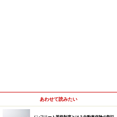
できるまでにも発展しています。
ロードサービス比較の着眼点
ロードサービスは多くの自動車保険に無料で付帯されて
いるのが一般的です。ロードサービスで保険を選ぶのは
ナンセンスですが、その中身を知っておくことは、選び
方で迷ったときの一つの選択基準になります。そこでロ
ードサービスのどこに注目して検討すればよいのか、ま
とめてみました。
■サービス拠点数、指定修理工場数
自信のある保険会社は、この2つを強調しています。な
あわせて読みたい
ぜなら、数が多いことによって対応エリアを広くカバー
できるため、どこに行ったとしても安心感を演出できま
す。また、現場までの距離が短くなるため、迅速な対応
ノンフリート等級制度とは？自動車保険の割引