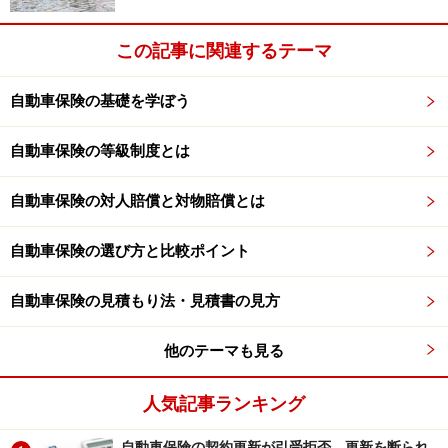
限度額なしの保険会社があります。
この記事に関連するテーマ
■緊急宿泊費
自動車保険の基礎を学ぼう
帰宅や目的地までの移動が困難になった場合、宿泊費を
負担してくれます。宿泊先の指定ができないのが一般的
自動車保険の等級制度とは
です。一人当たりの限度額を設けている保険会社と、限
度額なしの保険会社があります。
自動車保険の対人賠償と対物賠償とは
これらのサービスは、概ね各保険会社で用意されている
自動車保険の選び方と比較ポイント
ものです。その他、修理が終わったあとに自宅まで運ん
でもらったり、取りに行ったりする費用を負担してくれ
自動車保険の見積もり法・見積書の見方
る「修理後搬送、引き取り費用」や、トラブルの際、契
他のテーマも見る
約している車両と同等クラスのレンタカーを24時間無料
で借りることができる「レンタカー費用」、脱輪の引き
人気記事ランキング
上げを助けてくれるサービスなどもあり、保険会社によ
る取り扱いの有無、限度や条件に違いがあります。
自動車保険の契約更新が引受拒否、更新を断られ