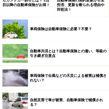
セカンドカー割引とは？ 2台
自動車保険の契約更新が引受
目以降の自動車保険がお得！
拒否、更新を断られる理由や
■現場修理
対処法！
キー開け、バッテリー上がり、パンクの際のスペアタイ
ヤ交換が主な作業内容で、30分程度の軽作業としている
保険会社がほとんどです。保険会社によっては、オイ
車両保険は自動車保険に必要？不要？
ル・冷却水の点検補充、ボルトの締め付け、ヒューズ取
り替え、サイドブレーキ固着解除というサービスがあ
り、これら修理に使った部品代が有料か、無料かという
自動車共済とは？自動車保険との違い、等級の
違いもあります。
引き継ぎ注意点
■ガス欠
ガス欠の際、燃料を補充してくれるサービスです。燃料
車両保険で台風などの天災による被害は補償さ
は10リットルで保険期間中1回というのが通例です。
れない？
■自宅への移動交通費
自然災害で車が被害、自動車保険で補償され
自宅や目的地に向かうために必要な交通費を負担してく
る？
れます。一人当たりの限度額を設けている保険会社と、