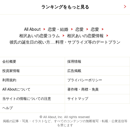
ランキングをもっと見る
デートは「手作り料理」か「レストランで
スマートに奢る」
>
>
>
>
All About
恋愛・結婚
恋愛
恋愛
>
>
相沢あいの恋愛コラム
相沢あいの恋愛情報
前日から仕込みが必要な手の込んだ手料理など、凝った
彼氏の誕生日の祝い方......料理・サプライズ等のデートプラン
料理は彼を感動させます。料理に全く自信がない人は、
切るだけで作れる鍋料理がオススメ。「誕生日だからい
会社概要
採用情報
いお肉にしちゃった」など、誕生日の特別感を出すこと
投資家情報
広告掲載
ができれば、シンプルな料理でも良い思い出になりま
す。
利用規約
プライバシーポリシー
All Aboutについて
著作権・商標・免責
また、食事に出るなら、「今日は私が払うね」とスッと
当サイトの情報についての注意
サイトマップ
財布を開くのもスマートです。いつも彼氏が支払ってく
ヘルプ
れていたり、割り勘にしているなら効果大。「自分の誕
© All About, Inc. All rights reserved.
生日なのに、結局俺が払うのか」と考えてしまう男性も
掲載の記事・写真・イラストなど、すべてのコンテンツの無断複写・転載・公衆送信等
を禁じます
いるので、「女なのに支払うなんて」と考えずに支払い