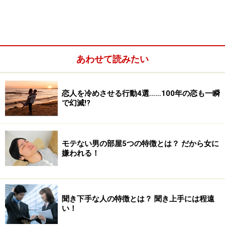
あわせて読みたい
恋人を冷めさせる行動4選……100年の恋も一瞬
彼氏の誕生日プレゼントはメッセージ等の気持ちが
で幻滅!?
大切
彼氏へのおすすめのプレゼント選び
モテない男の部屋5つの特徴とは？ だから女に
デートは「手作り料理」か「レストランでスマート
嫌われる！
に奢る」
彼氏が気分の良くなる「平穏な誕生日」を演出
彼氏の誕生日を忘れても、プレゼントの準備は当日
聞き下手な人の特徴とは？ 聞き上手には程遠
い！
プレゼント選びは、彼氏の意見をうまく引き出し