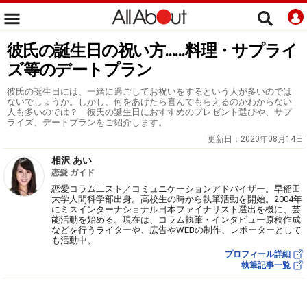
彼氏の誕生日の祝い方......料理・サプライ
ズ等のデートプラン
彼氏の誕生日には、一緒に過ごしてお祝いをするという人が多いのでは
ないでしょうか。しかし、何をあげたら喜んでもらえるのかわからない
人も多いのでは？ 彼氏の誕生日におすすめのプレゼント選びや、サプ
ライズ、デートプランをご紹介します。
更新日：
2020年08月14日
相沢 あい
恋愛 ガイド
恋愛コラム二スト／コミュニケーションアドバイザー。早稲田
大学人間科学部出身。高校生の時から執筆活動を開始。2004年
にミスインターナショナル日本ファイナリスト選出を機に、芸
能活動を始める。現在は、コラム執筆・インタビュー原稿作成
などを行うライターや、広告やWEBの制作、レポーターとして
も活動中。
プロフィール詳細
執筆記事一覧