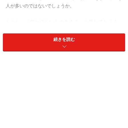
人が多いのではないでしょうか。
しかし、「何かほしいものある？」と尋ねても「う～
ん、もらったらなんでも嬉しいけどな」と漠然としてい
て、何をあげたら喜んでもらえるのかわからない人も多
続きを読む
いのでは？
同性の友だちの誕生日なら、お花やデザートプレートが
定番ですが、男性に贈っても反応はイマイチ。男性の誕
生日には、何をすれば喜んでもらえるのでしょうか。
＜目次＞