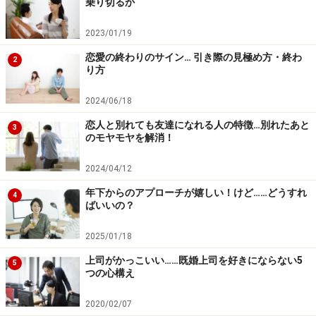
乗り切るか
2023/01/19
大切なのは、「あなたのことを考えて選んだ」という気持
恋愛の終わりのサイン… 引き際の見極め方・終わ
ち。自分のセンスを押し付けないよう注意して。
2
り方
プレゼントを贈るなら、「相手がほしいと言っていたも
2024/06/18
の」か、「相手のセンスに合うもの」を選びます。仕事
恋人と別れても友達になれる人の特徴…別れたあと
用のブリーフケースや財布など、毎日使えるものは女性
3
のモヤモヤを解消！
のアクセサリーに相当するので、プレゼントの定番で
す。
2024/04/12
年下からのアプローチが嬉しい！けど……どうすれ
4
ばいいの？
問題はここから。女性はデザインそのものに興味を持つ
傾向がありますが、男性は能書きにグッとくる人が多い
2025/01/18
と思います。
上司がかっこいい……既婚上司を好きにならない5
5
たとえば、
シンプルな物を選ぶなら、素材の良さやブラ
つの心構え
ンドの歴史など、選んだときのこだわりを伝えてあげる
2020/02/07
と、ますます愛着が湧くようです。