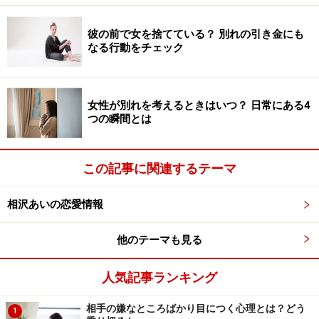
アナログなプレゼント
は依然人気を誇ります。特に手紙
は、普段は照れて言えないような彼への思いを赤裸々に
彼の前で女を捨てている？ 別れの引き金にも
綴ると良いでしょう。
なる行動をチェック
手紙の内容は、彼の好きなところ、彼が頑張っているこ
とを応援している気持ち、これから先も好きでいるとい
女性が別れを考えるときはいつ？ 日常にある4
つの瞬間とは
う誓い
など、読む度に元気が出るようなことを書きま
す。
この記事に関連するテーマ
特に
彼自身も知らない彼の長所もオススメ。
彼のことを
ちゃんと見ているからこそわかることを彼女に指摘され
相沢あいの恋愛情報
るのはうれしいですし、彼女にきちんと愛されているこ
他のテーマも見る
とを実感できます。
人気記事ランキング
彼氏へのおすすめのプレゼント選び
相手の嫌なところばかり目につく心理とは？どう
1