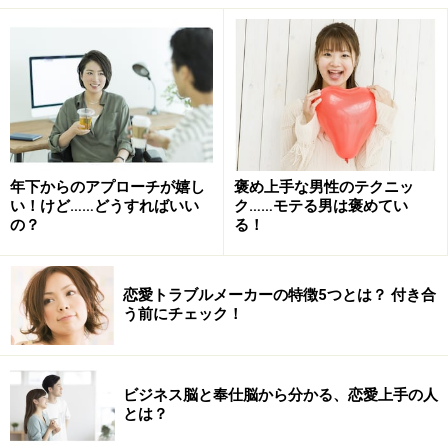
て！
男性は「サプライズ」に反応が薄いのが「普通」！
彼氏の誕生日プレゼントはメッセージ等の
気持ちが大切
年下からのアプローチが嬉し
褒め上手な男性のテクニッ
夜景の見えるレストランで食事をして、ブランド品をプ
い！けど……どうすればいい
ク……モテる男は褒めてい
の？
る！
レゼントされて喜ぶのは、どちらかというと女性です。
女性のなかには、プレゼントの値段やレストランのラン
クで自分の愛され度を測ってしまう人が少なからずいま
恋愛トラブルメーカーの特徴5つとは？ 付き合
すが、男性はプレゼントなどを「値段より気持ち」だと
う前にチェック！
考える人が多いようです。
ビジネス脳と奉仕脳から分かる、恋愛上手の人
では気持ちを感じるものはなんでしょうか？
とは？
手料理のもてなしや、手書きのメッセージカードなど、