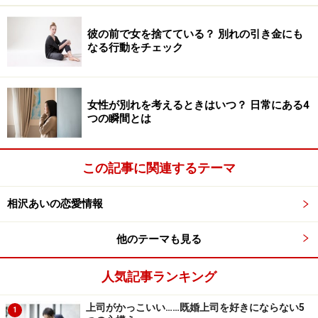
記念日好きな人のイベントへの情熱はとどまるところを
彼の前で女を捨てている？ 別れの引き金にも
知りません。最高の1日になるように準備をして、サプ
なる行動をチェック
ライズも用意。当日のテンションは最高潮。当然、パー
トナーにも共感を求めますが、自分の予想より感動して
いない様子だと不満を抱えてしまいます。
女性が別れを考えるときはいつ？ 日常にある4
つの瞬間とは
「自分はこんなに頑張っているのに」「記念日を迎える
のに嬉しくないの!?」そんな思いはだんだんと恋愛スト
この記事に関連するテーマ
レスに……。それが爆発してケンカになることも多いので
はないでしょうか。二人の温度差が開けば開くほどその
相沢あいの恋愛情報
傾向は顕著になり、別れの引き金になることも。
他のテーマも見る
実は記念日が大好きな人の頭の中には、「理想の記念
人気記事ランキング
日」像があります。そこからパートナーが外れたことを
するだけで、がっかりしたり、腹を立てたりするので
上司がかっこいい……既婚上司を好きにならない5
1