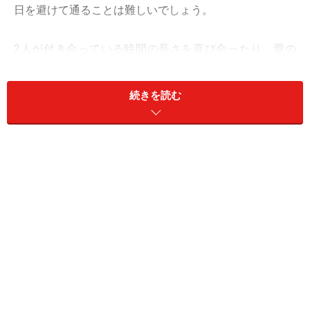
日を避けて通ることは難しいでしょう。
2人が付き合っている時間の長さを喜び合ったり、愛の
深さを再確認する恋愛イベントは、適量ならマンネリ化
を防ぐスパイスになります。しかし重きを置きすぎる
続きを読む
と、恋愛が破綻してしまうこともあるのです。
＜目次＞
記念日が多すぎて恋人を圧迫
温度感の差で大喧嘩