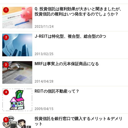
Q. 投資信託は複利効果が大きいと聞きましたが、
1
＜手順3＞手取りの売却益をもとめる
投資信託の複利はいつ発生するのでしょうか？
売却時の受取額と投資元本を確認したので、次に手取り
2023/11/24
の売却益を計算します。
J-REITは特化型、複合型、総合型の3つ
・手取りの売却益＝（売却時の受取額－投資元本）－税
2
金
2013/02/25
売却益を計算すると（Ａ）－（Ｂ）＝110,400円となり
MRFは事実上の元本保証商品になる
3
ます。売却益にかかる税金は株式型投資信託であれば現
在
税率は20.315％
（平成26年から49年まで。平成50年か
2014/04/28
らは20％となります）なので、かかる税金は
22,428円…
REITの信託不動産って？
4
（Ｃ）
となります。
2009/04/15
したがって
Aさんの売却時の手取りの利益は（Ａ）－
（Ｂ）－（Ｃ）＝87,972円
…
（Ｄ）
となります。
投資信託を銀行窓口で購入するメリット＆デメリ
5
ット