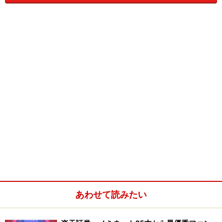
「個別元本」は平均購入価額を、「取得単価」は個別元本に
購入手数料(
税込）を加えた価額をあらわします。
「評価額」は「12,000円×600,000口÷10,000口（10,000口は基
準価額の表示単位）」、「評価損益」は「（12,000円－
10,100円）×600,000口÷10,000口」でもとめられます。
投資信託の利益（トータル・リターン）＝
「売却益」＋「分配金」
現在の評価損益は「＋114,000円」ですが、これはあく
まで表面上の利益。売却益は譲渡所得として税金がかか
あわせて読みたい
り、売却時には信託財産留保額というコストがかかる場
合もあります。つまり、これらを差し引いた残りの金額