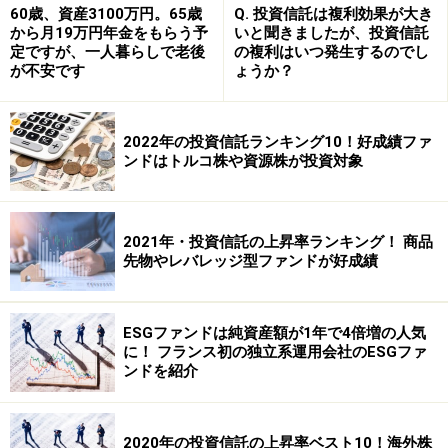
60歳、資産3100万円。65歳
Q. 投資信託は複利効果が大き
算してみます。
から月19万円年金をもらう予
いと聞きましたが、投資信託
定ですが、一人暮らしで老後
の複利はいつ発生するのでし
が不安です
ょうか？
＜手順1＞売却時の受取額をもとめる
始めに売却時の受取額を、次の式でもとめます。
・
売却時の受取額＝（売却時の基準価額－信託財産留保
2022年の投資信託ランキング10！好成績ファ
ンドはトルコ株や資源株が投資対象
額）×保有口数÷10,000口
Ａさんの保有する投資信託が売却時に0.5％の信託財産留
2021年・投資信託の上昇率ランキング！ 商品
保額がかかるものとすると、Ａさんの受取額は
先物やレバレッジ型ファンドが好成績
{12,000円－（12,000円×0.5％）｝×600,000口÷10,000口
＝
716,400円…（Ａ）
となります。
ESGファンドは純資産額が1年で4倍増の人気
に！ フランス初の独立系運用会社のESGファ
ンドを紹介
＜手順2＞投資元本を確認する
次に、購入時に支払った投資元本を確認しましょう。
・
投資元本＝（購入時の基準価額＋販売手数料）×購入口
2020年の投資信託の上昇率ベスト10！海外株