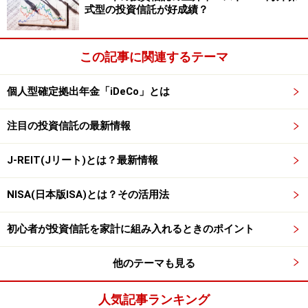
式型の投資信託が好成績？
数÷10,000口
上の残高明細には「個別元本10,000円」「取得単価
この記事に関連するテーマ
10,100円」とあります。個別元本は1万口あたりの平均
購入価額、取得単価はそれに販売手数料・消費税を加え
個人型確定拠出年金「iDeCo」とは
た1万口あたりの取得価額をあらわしたものです。よっ
注目の投資信託の最新情報
て取得単価をつかってＡさんの投資元本を計算すると
10,100円×600,000口÷10,000口＝
606,000円…（Ｂ）
J-REIT(Jリート)とは？最新情報
となります。
NISA(日本版ISA)とは？その活用法
なお、投資信託の累投コースを選んでいる場合は、上記
の取得単価を使った計算では正確な投資元本を求められ
初心者が投資信託を家計に組み入れるときのポイント
ません。平均購入価額である｢個別元本｣は、分配金を再
他のテーマも見る
投資することでも変わるからです。よって累投コースを
選んでいる人は取引明細の中の「受渡金額」を確認し、
人気記事ランキング
実際に支払った金額を把握してください。