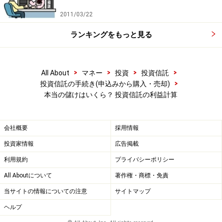
＜手順4＞受取分配金の総額を確認する
2011/03/22
次に、投資信託から受け取った分配金の総額を確認しま
ランキングをもっと見る
す。分配金といっても普通分配金と特別分配金の2種類
があるのでご注意ください。普通分配金は運用の成果か
ら払い出されたものなので利益ですが、特別分配金のほ
>
>
>
>
All About
マネー
投資
投資信託
うは元本からの払い戻しなので利益ではありません。よ
>
投資信託の手続き(申込みから購入・売却)
って、受け取った分配金のうち普通分配金のみを合計す
本当の儲けはいくら？ 投資信託の利益計算
る必要があります。
会社概要
採用情報
支払われた分配金が普通分配金なのか特別分配金なの
投資家情報
広告掲載
か、そしてそれぞれがいくらなのかは、「分配金明細
利用規約
プライバシーポリシー
書」に記載されています。普通分配金は配当所得として
All Aboutについて
著作権・商標・免責
20.315％
（平成26年から49年まで。平成50年からは
20％となります。）が源泉徴収されており、明細書には
当サイトの情報についての注意
サイトマップ
普通分配金から税金を控除した受取額も記載されていま
ヘルプ
す。