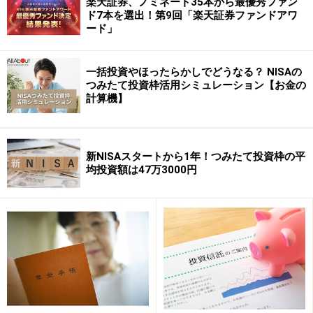
楽天証券、ノミネート35本から最優秀ファン
がＡさんの手取りの利益であり、さらに、これまでに受
ド7本を選出！第9回「楽天証券ファンドアワ
ード」
け取ってきた分配金を足したものがトータルの実質利益
となります。
一括投資やほったらかしでどうなる？ NISAの
つみたて投資枠活用シミュレーション【お金の
計算機】
新NISAスタートから1年！つみたて投資枠の平
均投資額は47万3000円
では、順を追って見てみましょう。まずは売却益から計