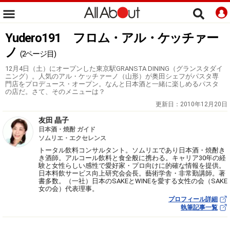
Yudero191 フロム・アル・ケッチァー
ノ
(2ページ目)
12月4日（土）にオープンした東京駅GRANSTA DINING（グランスタダイ
ニング）。人気のアル・ケッチァーノ（山形）が奥田シェフがパスタ専
門店をプロデュース・オープン。なんと日本酒と一緒に楽しめるパスタ
の店だ。さて、そのメニューは？
更新日：
2010年12月20日
友田 晶子
日本酒・焼酎 ガイド
ソムリエ・エクセレンス
トータル飲料コンサルタント。ソムリエであり日本酒・焼酎き
き酒師。アルコール飲料と食全般に携わる。キャリア30年の経
験と女性らしい感性で愛好家・プロ向けに的確な情報を提供。
日本料飲サービス向上研究会会長。藝術学舎・非常勤講師。著
書多数。（一社）日本のSAKEとWINEを愛する女性の会（SAKE
女の会）代表理事。
プロフィール詳細
執筆記事一覧