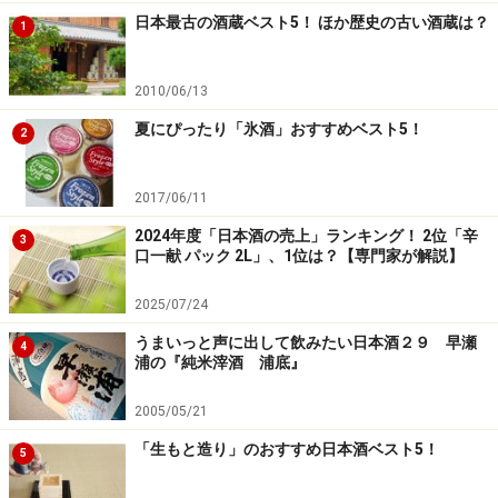
日本最古の酒蔵ベスト5！ ほか歴史の古い酒蔵は？
1
2010/06/13
夏にぴったり「氷酒」おすすめベスト5！
2
2017/06/11
2024年度「日本酒の売上」ランキング！ 2位「辛
3
口一献 パック 2L」、1位は？【専門家が解説】
2025/07/24
うまいっと声に出して飲みたい日本酒２９ 早瀬
4
浦の『純米滓酒 浦底』
2005/05/21
「生もと造り」のおすすめ日本酒ベスト5！
5