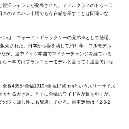
と復活シャランが発表された。ミドルクラスのトゥーラ
日本のミニバン市場でも存在感を示すことは間違いな
ランは、フォード・ギャラクシーの兄弟車として登場。
台が販売された。日本から姿を消して約11年、フルモデル
ンだが、途中ドイツ本国でマイナーチェンジを経ている
から日本ではブランニューモデルと言っても過言ではな
4855×全幅1910×全高1750mmというスリーサイズ
堂々たる大きさ。とくに全幅のワイドさが目を引くが、
の取り回し性にも配慮している。乗車定員は「2-3-2」