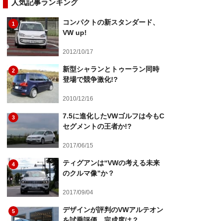
人気記事ランキング
コンパクトの新スタンダード、
1
VW up!
2012/10/17
新型シャランとトゥーラン同時
2
登場で競争激化!?
2010/12/16
7.5に進化したVWゴルフは今もC
3
セグメントの王者か!?
2017/06/15
ティグアンは“VWの考える未来
4
のクルマ像”か？
2017/09/04
デザインが評判のVWアルテオン
5
を試乗評価。完成度は？