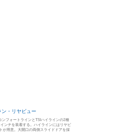
コンフォートラインとTSIハイラインの2種
17インチを装着する。ハイラインにはリヤビ
トが用意。大開口の両側スライドドアを採