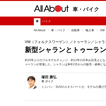
車・バイク
車
バイク
All About
車・バイク
自動車
輸入車
VW
VW（フォルクスワーゲン）
／トゥーラン／シャラ
新型シャランとトゥーラン
約15年ぶりのフルモデルチェンジ、約11年の日本お目見えと
ゥーランが登場した。シャランは来年2月からの販売・納車に
塚田 勝弘
車 ガイド
ミニバン・SUVのエキスパートが、モデルの選び