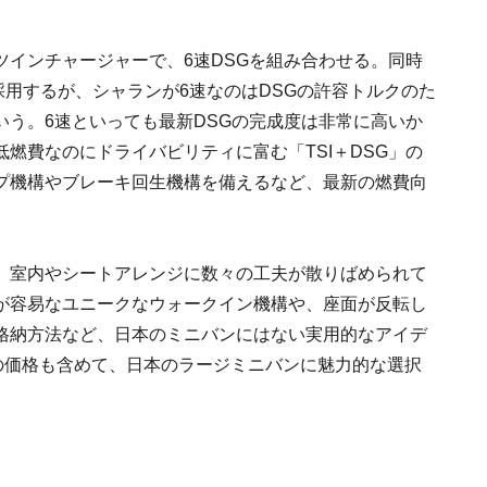
SIツインチャージャーで、6速DSGを組み合わせる。同時
採用するが、シャランが6速なのはDSGの許容トルクのた
う。6速といっても最新DSGの完成度は非常に高いか
燃費なのにドライバビリティに富む「TSI＋DSG」の
プ機構やブレーキ回生機構を備えるなど、最新の燃費向
、室内やシートアレンジに数々の工夫が散りばめられて
が容易なユニークなウォークイン機構や、座面が反転し
格納方法など、日本のミニバンにはない実用的なアイデ
の価格も含めて、日本のラージミニバンに魅力的な選択