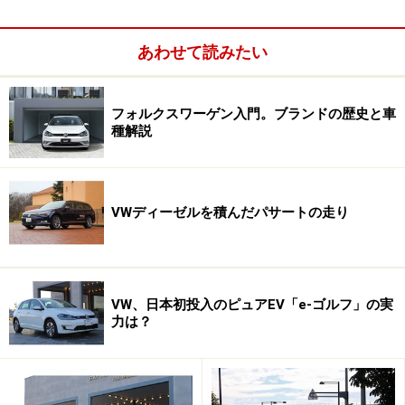
1938年～2003年まで生産されたタイプ1（ビートル）。日本
には1952年末に登場、翌1953年から販売が開始された
あわせて読みたい
VWの歴史は、その端緒からして決して明るいものとはい
えない。天才エンジニアたるフェルディナント・ポルシ
フォルクスワーゲン入門。ブランドの歴史と車
ェの大衆車プランを、時の権力者であるアドルフ・ヒト
種解説
ラーが利用し、国家戦略の国民車計画として大々的に推
し進めたことが、すべての発端だった。後にビートルの
愛称で親しまることになる自動車史に燦然と輝くVW最初
VWディーゼルを積んだパサートの走り
の一台は、そんな暗い歴史から生まれたのだ。
VW、日本初投入のピュアEV「e-ゴルフ」の実
力は？