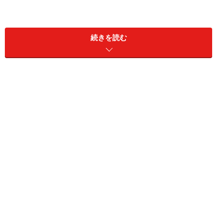
続きを読む
乗って、とにかく驚いた。ボディのしっかり感や、路面
をしっかり捉えて放さない感覚は、国産スポーツタイプ
の比ではなかった。高速安定性などは、次元が違うとさ
え思った。それにひきかえエンジンはとても非力で、オ
ートマもひどいシロモノだったけれど、そんな欠点を上
回る魅力が、車両全体としてあったのだ。基礎体力がし
っかりしている、という感じがした。質実剛健という言
葉が、まさにお似合いのクルマだった。