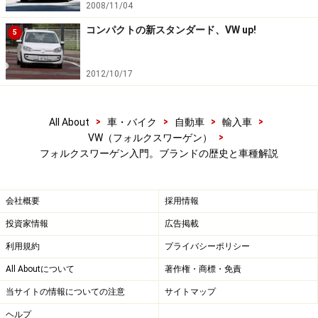
2008/11/04
コンパクトの新スタンダード、VW up!
5
コンパクトな5ドアハッチバックのポロ。現行の６世代目は
従来より大きくなり3ナンバー化、スタイルはワイド&ローと
された
2012/10/17
最新モデルはポロ。ちょっと前のゴルフサイズで、日本
市場向きのモデルだと思う。特に若い世代にはオスス
>
>
>
>
All About
車・バイク
自動車
輸入車
メ。ゴルフにはない、スポーティな走りを楽しむことが
>
VW（フォルクスワーゲン）
フォルクスワーゲン入門。ブランドの歴史と車種解説
できる。
会社概要
採用情報
FFの2ボックスパッケージをもつ、全長約3.5mのシティコミ
ューター、アップ! 。3気筒1Lエンジンにシングルクラッチト
投資家情報
広告掲載
ランスミッションを組み合わせる
利用規約
プライバシーポリシー
アップ! は、最も小さいモデルながら、乗り手を選ぶ。シ
All Aboutについて
著作権・商標・免責
ングルクラッチの2ペダルトランスミッションをスムー
当サイトの情報についての注意
サイトマップ
スに走らせるためには、ちょっとしたコツがいるから
ヘルプ