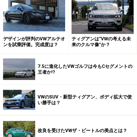
デザインが評判のVWアルテオ
ティグアンは“VWの考える未
ンを試乗評価。完成度は？
来のクルマ像”か？
戦後、改めて生産され始めたタイプ１（ビートル）は、
ベスト＆ロングセラーになったのみならず、15年前まで
7.5に進化したVWゴルフは今もCセグメントの
はノックダウン生産（メキシコ）もされていた。ポルシ
王者か!?
ェ博士の設計が斬新で、確かなものであったという証拠
であろう。1938年から2003年までの累計生産台数は
2100万台以上を数える。
VWのSUV・新型ティグアン、ボディ拡大で使
い勝手は？
ハッチバックのグローバルスタンダード、ゴルフ。初代は
1974年に登場、デザインはジウジアーロが手がけた。写真は
1983年にモデルチェンジを果たした2世代目（ゴルフ2）
改良を受けたVWザ・ビートルの美点とは？