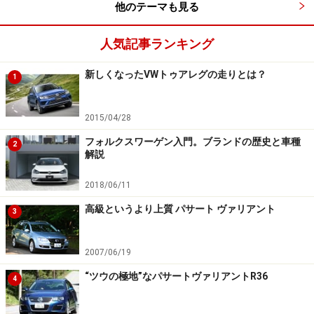
ない。日本に導入されているモデルラインナップを見て
他のテーマも見る
も、ハッチバックに、セダン、ワゴン、ミニバン、
SUV、と、実用一点張り。しかも、全てがいたって真面
人気記事ランキング
目なスタイリングで、遊び心があると言えばせいぜ
新しくなったVWトゥアレグの走りとは？
い“ザ・ビートル”くらい（それにしたって、現行モデル
1
で販売終了らしい）。今や、プレミアムブランドのM・
ベンツやBMWのほうが、車種展開が多い。
2015/04/28
フォルクスワーゲン入門。ブランドの歴史と車種
2
解説
人気の中心は、やはりゴルフとポロのハッチバックモデ
ル。日本では特にそうだ。ヨーロッパやアメリカでは、
2018/06/11
ミドルクラスサルーン＆ワゴンのパサート人気も高い。
高級というより上質 パサート ヴァリアント
3
人気の中心、コンパクトハッチ
2007/06/19
“ツウの極地”なパサートヴァリアントR36
4
３サイズのハッチバックを用意する。小さいモデルから
順に、アップ! 、ポロ、ゴルフだ。