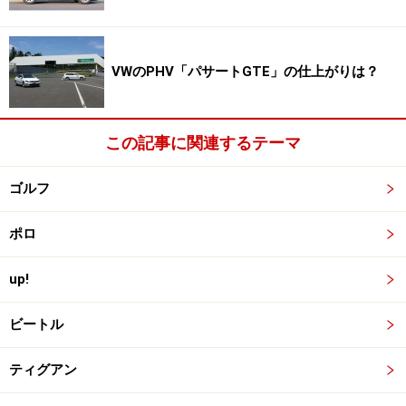
70年代に入ると、VWはまたしても革命的な大衆車ゴル
フを発表。ビートルとはうってかわってボクシーなジウ
ジアーロデザインのハッチバックモデルは、瞬く間にベ
VWのPHV「パサートGTE」の仕上がりは？
ストセラーカーとなった。以降、ゴルフはコンパクトカ
ークラスのスタンダードとなり、七世代目を迎えた今も
なお、世界中のメーカーがお手本にする存在である。
この記事に関連するテーマ
ゴルフ
VW＝フォルクスワーゲン、ドイツ語で、国民（人々）の
クルマという意味だが、その名にふさわしいクルマ造り
ポロ
を続けている。
up!
モデルラインナップは”実用一点張り”
ビートル
VW＝人々のクルマと名乗っている以上、プレミアムブラ
ティグアン
ンドのような趣味領域に入るモデルはほとんど企画され